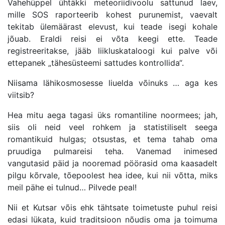
Vahehüppel ühtäkki meteoriidivoolu sattunud laev,
mille SOS raporteerib kohest purunemist, vaevalt
tekitab ülemäärast elevust, kui teade isegi kohale
jõuab. Eraldi reisi ei võta keegi ette. Teade
registreeritakse, jääb liikluskataloogi kui palve või
ettepanek „tähesüsteemi sattudes kontrollida“.
Niisama lähikosmosesse liuelda võinuks … aga kes
viitsib?
Hea mitu aega tagasi üks romantiline noormees; jah,
siis oli neid veel rohkem ja statistiliselt seega
romantikuid hulgas; otsustas, et tema tahab oma
pruudiga pulmareisi teha. Vanemad inimesed
vangutasid päid ja nooremad pöörasid oma kaasadelt
pilgu kõrvale, tõepoolest hea idee, kui nii võtta, miks
meil pähe ei tulnud… Pilvede peal!
Nii et Kutsar võis ehk tähtsate toimetuste puhul reisi
edasi lükata, kuid traditsioon nõudis oma ja toimuma