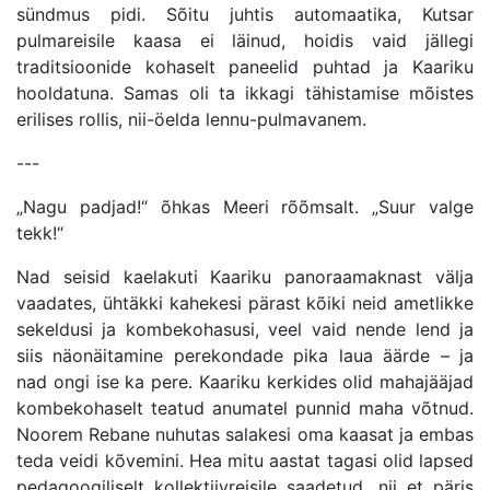
sündmus pidi. Sõitu juhtis automaatika, Kutsar
pulmareisile kaasa ei läinud, hoidis vaid jällegi
traditsioonide kohaselt paneelid puhtad ja Kaariku
hooldatuna. Samas oli ta ikkagi tähistamise mõistes
erilises rollis, nii-öelda lennu-pulmavanem.
---
„Nagu padjad!“ õhkas Meeri rõõmsalt. „Suur valge
tekk!“
Nad seisid kaelakuti Kaariku panoraamaknast välja
vaadates, ühtäkki kahekesi pärast kõiki neid ametlikke
sekeldusi ja kombekohasusi, veel vaid nende lend ja
siis näonäitamine perekondade pika laua äärde – ja
nad ongi ise ka pere. Kaariku kerkides olid mahajääjad
kombekohaselt teatud anumatel punnid maha võtnud.
Noorem Rebane nuhutas salakesi oma kaasat ja embas
teda veidi kõvemini. Hea mitu aastat tagasi olid lapsed
pedagoogiliselt kollektiivreisile saadetud, nii et päris