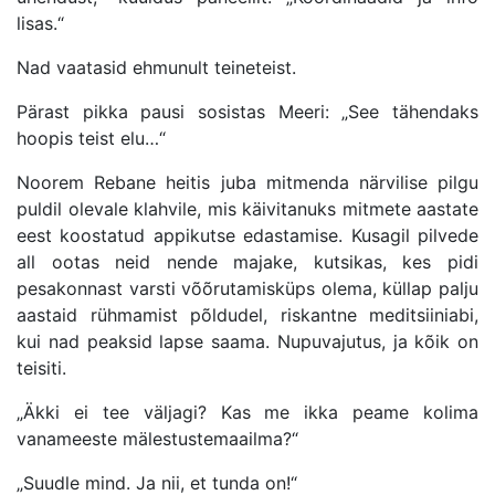
lisas.“
Nad vaatasid ehmunult teineteist.
Pärast pikka pausi sosistas Meeri: „See tähendaks
hoopis teist elu…“
Noorem Rebane heitis juba mitmenda närvilise pilgu
puldil olevale klahvile, mis käivitanuks mitmete aastate
eest koostatud appikutse edastamise. Kusagil pilvede
all ootas neid nende majake, kutsikas, kes pidi
pesakonnast varsti võõrutamisküps olema, küllap palju
aastaid rühmamist põldudel, riskantne meditsiiniabi,
kui nad peaksid lapse saama. Nupuvajutus, ja kõik on
teisiti.
„Äkki ei tee väljagi? Kas me ikka peame kolima
vanameeste mälestustemaailma?“
„Suudle mind. Ja nii, et tunda on!“