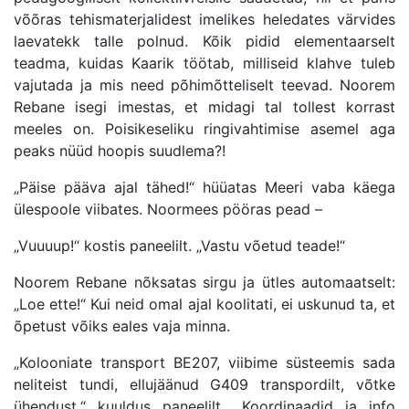
võõras tehismaterjalidest imelikes heledates värvides
laevatekk talle polnud. Kõik pidid elementaarselt
teadma, kuidas Kaarik töötab, milliseid klahve tuleb
vajutada ja mis need põhimõtteliselt teevad. Noorem
Rebane isegi imestas, et midagi tal tollest korrast
meeles on. Poisikeseliku ringivahtimise asemel aga
peaks nüüd hoopis suudlema?!
„Päise pääva ajal tähed!“ hüüatas Meeri vaba käega
ülespoole viibates. Noormees pööras pead –
„Vuuuup!“ kostis paneelilt. „Vastu võetud teade!“
Noorem Rebane nõksatas sirgu ja ütles automaatselt:
„Loe ette!“ Kui neid omal ajal koolitati, ei uskunud ta, et
õpetust võiks eales vaja minna.
„Kolooniate transport BE207, viibime süsteemis sada
neliteist tundi, ellujäänud G409 transpordilt, võtke
ühendust,“ kuuldus paneelilt. „Koordinaadid ja info