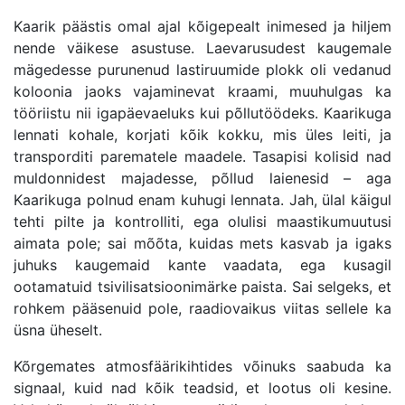
Kaarik päästis omal ajal kõigepealt inimesed ja hiljem
nende väikese asustuse. Laevarusudest kaugemale
mägedesse purunenud lastiruumide plokk oli vedanud
koloonia jaoks vajaminevat kraami, muuhulgas ka
tööriistu nii igapäevaeluks kui põllutöödeks. Kaarikuga
lennati kohale, korjati kõik kokku, mis üles leiti, ja
transporditi parematele maadele. Tasapisi kolisid nad
muldonnidest majadesse, põllud laienesid – aga
Kaarikuga polnud enam kuhugi lennata. Jah, ülal käigul
tehti pilte ja kontrolliti, ega olulisi maastikumuutusi
aimata pole; sai mõõta, kuidas mets kasvab ja igaks
juhuks kaugemaid kante vaadata, ega kusagil
ootamatuid tsivilisatsioonimärke paista. Sai selgeks, et
rohkem pääsenuid pole, raadiovaikus viitas sellele ka
üsna üheselt.
Kõrgemates atmosfäärikihtides võinuks saabuda ka
signaal, kuid nad kõik teadsid, et lootus oli kesine.