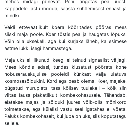
mehes midagi põnevat. Peni langetas pea uuesti
käppadele: astu mööda, säästa suhtlemisest ennast ja
mindki.
Veidi ettevaatlikult koera kõõritades pööras mees
siiski maja poole. Koer tõstis pea ja haugatas lõpuks.
Võin olla uksekell, aga kui kurjaks läheb, ka esimese
astme lukk, isegi hammastega.
Maja uks ei liikunud, keegi ei teinud signaalist väljagi.
Mees kõndis edasi, tundes kiusatust pöörata kohe
hobuserauakujulise pooleldi künkast välja ulatuva
kosmosesõidukini. Kord aga peab olema. Koer, majake,
pügatud muruplats, tasa kõlisev tuulekell – kõik siin
viitas lausa plakatlikult kombekohasusele. Tähendab,
elatakse majas ja sõiduki juures võib-olla mõnikord
toimetakse, aga külalisi vastu seal igatahes ei võeta.
Paluks kombekohaselt, kui juba on uks, siis koputatagu
sellele.