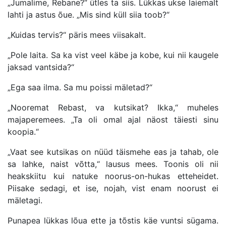
„Jumalime, Rebane?“ ütles ta siis. Lükkas ukse laiemalt
lahti ja astus õue. „Mis sind küll siia toob?“
„Kuidas tervis?“ päris mees viisakalt.
„Pole laita. Sa ka vist veel käbe ja kobe, kui nii kaugele
jaksad vantsida?“
„Ega saa ilma. Sa mu poissi mäletad?“
„Nooremat Rebast, va kutsikat? Ikka,“ muheles
majaperemees. „Ta oli omal ajal näost täiesti sinu
koopia.“
„Vaat see kutsikas on nüüd täismehe eas ja tahab, ole
sa lahke, naist võtta,“ lausus mees. Toonis oli nii
heakskiitu kui natuke noorus-on-hukas etteheidet.
Piisake sedagi, et ise, nojah, vist enam noorust ei
mäletagi.
Punapea lükkas lõua ette ja tõstis käe vuntsi sügama.