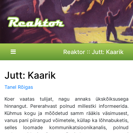
Reaktor :: Jutt: Kaarik
Jutt: Kaarik
Tanel Rõigas
Koer vaatas tulijat, nagu annaks ükskõiksusega
hinnangut. Pererahvast polnud millestki informeerida.
Kühmus kogu ja mõõdetud samm rääkis väsimusest,
vanus pani piirangud võimetele, küllap ka lõhnabuketis,
selles loomade kommunikatsioonikanalis, polnud