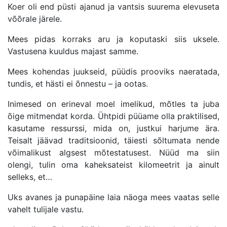
Koer oli end püsti ajanud ja vantsis suurema elevuseta
võõrale järele.
Mees pidas korraks aru ja koputaski siis uksele.
Vastusena kuuldus majast samme.
Mees kohendas juukseid, püüdis prooviks naeratada,
tundis, et hästi ei õnnestu – ja ootas.
Inimesed on erineval moel imelikud, mõtles ta juba
õige mitmendat korda. Ühtpidi püüame olla praktilised,
kasutame ressurssi, mida on, justkui harjume ära.
Teisalt jäävad traditsioonid, täiesti sõltumata nende
võimalikust algsest mõtestatusest. Nüüd ma siin
olengi, tulin oma kaheksateist kilomeetrit ja ainult
selleks, et…
Uks avanes ja punapäine laia näoga mees vaatas selle
vahelt tulijale vastu.