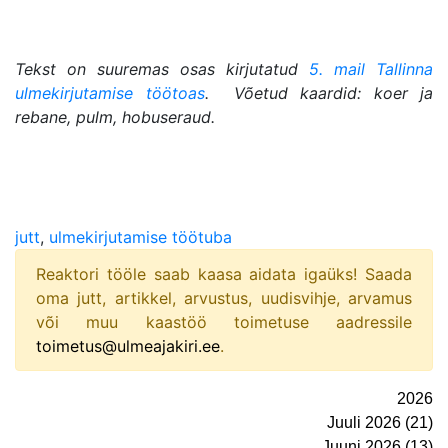
Tekst on suuremas osas kirjutatud
5. mail Tallinna
ulmekirjutamise töötoas
.
Võetud kaardid: koer ja
rebane, pulm, hobuseraud.
jutt
,
ulmekirjutamise töötuba
Reaktori tööle saab kaasa aidata igaüks! Saada
oma jutt, artikkel, arvustus, uudisvihje, arvamus
või muu kaastöö toimetuse aadressile
toimetus@ulmeajakiri.ee
.
2026
Juuli 2026 (21)
Juuni 2026 (13)