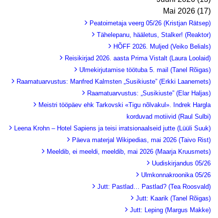
Mai 2026 (17)
Peatoimetaja veerg 05/26 (Kristjan Rätsep)
Tähelepanu, hääletus, Stalker! (Reaktor)
HÕFF 2026. Muljed (Veiko Belials)
Reisikirjad 2026. aasta Prima Vistalt (Laura Loolaid)
Ulmekirjutamise töötuba 5. mail (Tanel Rõigas)
Raamatuarvustus: Manfred Kalmsten „Susikiuste” (Erkki Laanemets)
Raamatuarvustus: „Susikiuste” (Elar Haljas)
Meistri tööpäev ehk Tarkovski «Tigu nõlvakul». Indrek Hargla
korduvad motiivid (Raul Sulbi)
Leena Krohn – Hotel Sapiens ja teisi irratsionaalseid jutte (Lüüli Suuk)
Päeva materjal Wikipedias, mai 2026 (Taivo Rist)
Meeldib, ei meeldi, meeldib, mai 2026 (Maarja Kruusmets)
Uudiskirjandus 05/26
Ulmkonnakroonika 05/26
Jutt: Pastlad… Pastlad? (Tea Roosvald)
Jutt: Kaarik (Tanel Rõigas)
Jutt: Leping (Margus Makke)