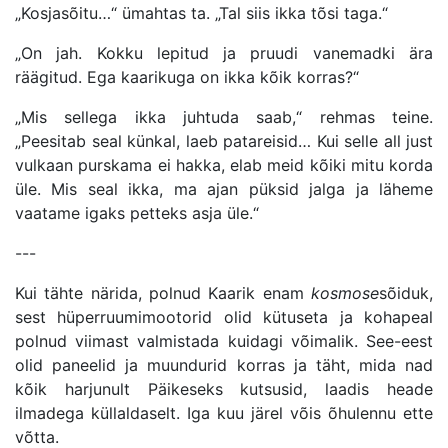
„Kosjasõitu…“ ümahtas ta. „Tal siis ikka tõsi taga.“
„On jah. Kokku lepitud ja pruudi vanemadki ära
räägitud. Ega kaarikuga on ikka kõik korras?“
„Mis sellega ikka juhtuda saab,“ rehmas teine.
„Peesitab seal künkal, laeb patareisid… Kui selle all just
vulkaan purskama ei hakka, elab meid kõiki mitu korda
üle. Mis seal ikka, ma ajan püksid jalga ja läheme
vaatame igaks petteks asja üle.“
---
Kui tähte närida, polnud Kaarik enam
kosmose
sõiduk,
sest hüperruumimootorid olid kütuseta ja kohapeal
polnud viimast valmistada kuidagi võimalik. See-eest
olid paneelid ja muundurid korras ja täht, mida nad
kõik harjunult Päikeseks kutsusid, laadis heade
ilmadega küllaldaselt. Iga kuu järel võis õhulennu ette
võtta.