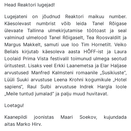
Head Reaktori lugejad!
Lugejateni on jõudnud Reaktori maikuu number.
Käesolevast numbrist võib leida Tanel Rõigase
ülevaate Tallinna ulmekirjutamise töötoast ja seal
valminud ulmelood Tanel Rõigaselt, Tea Roosvaldilt ja
Margus Makkelt, samuti uue loo Tim Hornetilt. Veiko
Belials kirjutab käesoleva aasta HÕFF-ist ja Laura
Loolaid Prima Vista festivalil toimunud ulmega seotud
üritustest. Lisaks veel Erkki Laanemetsa ja Elar Haljase
arvustused Manfred Kalmsteni romaanile „Susikiuste“,
Lüüli Suuki arvustuse Leena Krohni kogumikule „Hotel
sapiens“, Raul Sulbi arvustuse Indrek Hargla loole
„Meile tuntud jumalad“ ja palju muud huvitavat.
Loetagu!
Kaanepildi joonistas Maari Soekov, kujundada
aitas Marko Hirv.