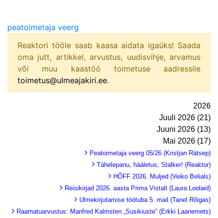
peatoimetaja veerg
Reaktori tööle saab kaasa aidata igaüks! Saada
oma jutt, artikkel, arvustus, uudisvihje, arvamus
või muu kaastöö toimetuse aadressile
toimetus@ulmeajakiri.ee
.
2026
Juuli 2026 (21)
Juuni 2026 (13)
Mai 2026 (17)
Peatoimetaja veerg 05/26 (Kristjan Rätsep)
Tähelepanu, hääletus, Stalker! (Reaktor)
HÕFF 2026. Muljed (Veiko Belials)
Reisikirjad 2026. aasta Prima Vistalt (Laura Loolaid)
Ulmekirjutamise töötuba 5. mail (Tanel Rõigas)
Raamatuarvustus: Manfred Kalmsten „Susikiuste” (Erkki Laanemets)