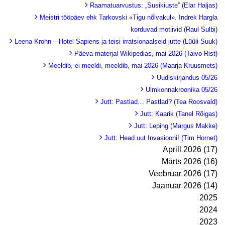
Raamatuarvustus: „Susikiuste” (Elar Haljas)
Meistri tööpäev ehk Tarkovski «Tigu nõlvakul». Indrek Hargla
korduvad motiivid (Raul Sulbi)
Leena Krohn – Hotel Sapiens ja teisi irratsionaalseid jutte (Lüüli Suuk)
Päeva materjal Wikipedias, mai 2026 (Taivo Rist)
Meeldib, ei meeldi, meeldib, mai 2026 (Maarja Kruusmets)
Uudiskirjandus 05/26
Ulmkonnakroonika 05/26
Jutt: Pastlad… Pastlad? (Tea Roosvald)
Jutt: Kaarik (Tanel Rõigas)
Jutt: Leping (Margus Makke)
Jutt: Head uut Invasiooni! (Tim Hornet)
Aprill 2026 (17)
Märts 2026 (16)
Veebruar 2026 (17)
Jaanuar 2026 (14)
2025
2024
2023