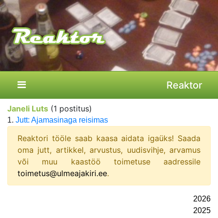
Reaktor
Janeli Luts
(1 postitus)
1.
Jutt: Ajamasinaga reisimas
Reaktori tööle saab kaasa aidata igaüks! Saada
oma jutt, artikkel, arvustus, uudisvihje, arvamus
või muu kaastöö toimetuse aadressile
toimetus@ulmeajakiri.ee
.
2026
2025