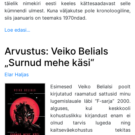
täielik nimekiri eesti keeles kättesaadavast selle
kümnendi ulmest. Kuna väljakutse pole kronoloogiline,
siis jaanuaris on teemaks 1970ndad.
Loe edasi...
Arvustus: Veiko Belials
„Surnud mehe käsi“
Elar Haljas
Esimesed Veiko Belialsi poolt
kirjutatud raamatud sattusid minu
lugemislauale läbi “F-sarja” 2000.
alguses, kui keskkooli
kohustuslikku kirjandust enam ei
olnud tarvis lugeda ning
kaitseväekohustus tekitas