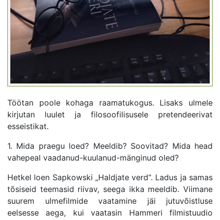
Töötan poole kohaga raamatukogus. Lisaks ulmele
kirjutan luulet ja filosoofilisusele pretendeerivat
esseistikat.
1. Mida praegu loed? Meeldib? Soovitad? Mida head
vahepeal vaadanud-kuulanud-mänginud oled?
Hetkel loen Sapkowski „Haldjate verd“. Ladus ja samas
tõsiseid teemasid riivav, seega ikka meeldib. Viimane
suurem ulmefilmide vaatamine jäi jutuvõistluse
eelsesse aega, kui vaatasin Hammeri filmistuudio