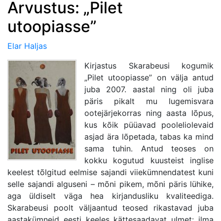
Arvustus: „Pilet
utoopiasse”
Elar Haljas
Kirjastus Skarabeusi kogumik
„Pilet utoopiasse” on välja antud
juba 2007. aastal ning oli juba
päris pikalt mu lugemisvara
ootejärjekorras ning aasta lõpus,
kus kõik püüavad pooleliolevaid
asjad ära lõpetada, tabas ka mind
sama tuhin. Antud teoses on
kokku kogutud kuusteist inglise
keelest tõlgitud eelmise sajandi viiekümnendatest kuni
selle sajandi alguseni – mõni pikem, mõni päris lühike,
aga üldiselt väga hea kirjandusliku kvaliteediga.
Skarabeusi poolt väljaantud teosed rikastavad juba
aastakümneid eesti keeles kättesaadavat ulmet: ilma