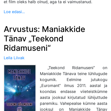
et film oleks halb olnud, aga ta ei vaimustanud.
Loe edasi...
Arvustus: Maniakkide
Tänav „Teekond
Ridamuseni“
Leila Liivak
„Teekond Ridamuseni“ on
Maniakkide Tänava teine lühilugude
kogumik. Eelmine jutukogu
„Euromant“ ilmus 2011. aastal ja
koondas endasse viieteistkümne
aasta jooksul kirjutatud lühijuttude
paremiku. Vahepealse kümne aasta
jooksul on Maniakkide Tänav