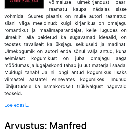
võimaluse ulmekirjandust paari
raamatu kaupa nädalas sisse
vohmida. Suures plaanis on mulle autori raamatud
siiani väga meeldinud: kuigi kirjanikus on omajagu
romantikut ja maailmaparandajat, kelle lugudes on
ulmekihi alla peidetud ka sügavamad ideaalid, on
teostes tavaliselt ka üksjagu seikluseid ja madinat.
Ulmekogumik on autori enda sõnul välja antud, kuna
eelmisest kogumikust on juba omajagu aega
möödumas ja lugejaskond tahab ju uut materjali saada.
Muidugi tahab! Ja nii ongi antud kogumikus lisaks
viimastel aastatel erinevates kogumikes ilmunud
lühijuttudele ka esmakordselt trükivalgust nägevaid
teoseid.
Loe edasi...
Arvustus: Manfred