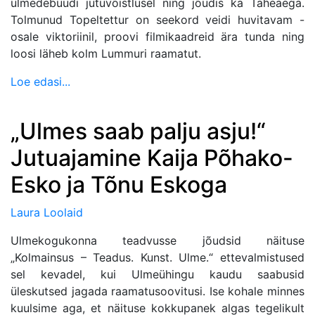
ulmedebüüdi jutuvõistlusel ning jõudis ka Täheaega.
Tolmunud Topeltettur on seekord veidi huvitavam -
osale viktoriinil, proovi filmikaadreid ära tunda ning
loosi läheb kolm Lummuri raamatut.
Loe edasi...
„Ulmes saab palju asju!“
Jutuajamine Kaija Põhako-
Esko ja Tõnu Eskoga
Laura Loolaid
Ulmekogukonna teadvusse jõudsid näituse
„Kolmainsus – Teadus. Kunst. Ulme.“ ettevalmistused
sel kevadel, kui Ulmeühingu kaudu saabusid
üleskutsed jagada raamatusoovitusi. Ise kohale minnes
kuulsime aga, et näituse kokkupanek algas tegelikult