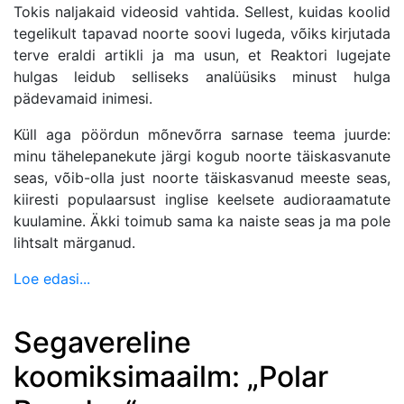
Tokis naljakaid videosid vahtida. Sellest, kuidas koolid
tegelikult tapavad noorte soovi lugeda, võiks kirjutada
terve eraldi artikli ja ma usun, et Reaktori lugejate
hulgas leidub selliseks analüüsiks minust hulga
pädevamaid inimesi.
Küll aga pöördun mõnevõrra sarnase teema juurde:
minu tähelepanekute järgi kogub noorte täiskasvanute
seas, võib-olla just noorte täiskasvanud meeste seas,
kiiresti populaarsust inglise keelsete audioraamatute
kuulamine. Äkki toimub sama ka naiste seas ja ma pole
lihtsalt märganud.
Loe edasi...
Segavereline
koomiksimaailm: „Polar