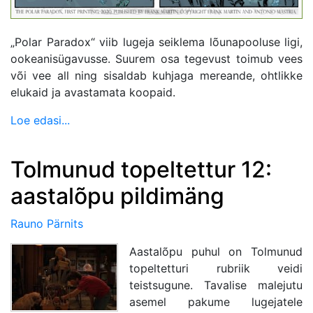
„Polar Paradox“ viib lugeja seiklema lõunapooluse ligi,
ookeanisügavusse. Suurem osa tegevust toimub vees
või vee all ning sisaldab kuhjaga mereande, ohtlikke
elukaid ja avastamata koopaid.
Loe edasi...
Tolmunud topeltettur 12:
aastalõpu pildimäng
Rauno Pärnits
Aastalõpu puhul on Tolmunud
topeltetturi rubriik veidi
teistsugune. Tavalise malejutu
asemel pakume lugejatele