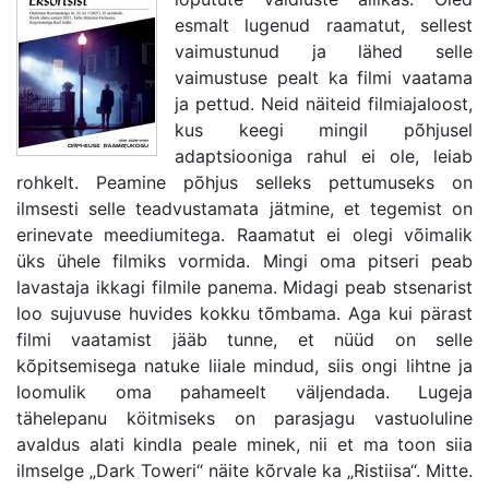
esmalt lugenud raamatut, sellest
vaimustunud ja lähed selle
vaimustuse pealt ka filmi vaatama
ja pettud. Neid näiteid filmiajaloost,
kus keegi mingil põhjusel
adaptsiooniga rahul ei ole, leiab
rohkelt. Peamine põhjus selleks pettumuseks on
ilmsesti selle teadvustamata jätmine, et tegemist on
erinevate meediumitega. Raamatut ei olegi võimalik
üks ühele filmiks vormida. Mingi oma pitseri peab
lavastaja ikkagi filmile panema. Midagi peab stsenarist
loo sujuvuse huvides kokku tõmbama. Aga kui pärast
filmi vaatamist jääb tunne, et nüüd on selle
kõpitsemisega natuke liiale mindud, siis ongi lihtne ja
loomulik oma pahameelt väljendada. Lugeja
tähelepanu köitmiseks on parasjagu vastuoluline
avaldus alati kindla peale minek, nii et ma toon siia
ilmselge „Dark Toweri“ näite kõrvale ka „Ristiisa“. Mitte.