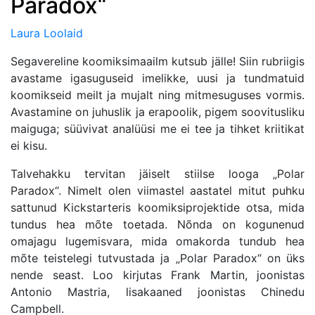
Paradox“
Laura Loolaid
Segavereline koomiksimaailm kutsub jälle! Siin rubriigis
avastame igasuguseid imelikke, uusi ja tundmatuid
koomikseid meilt ja mujalt ning mitmesuguses vormis.
Avastamine on juhuslik ja erapoolik, pigem soovitusliku
maiguga; süüvivat analüüsi me ei tee ja tihket kriitikat
ei kisu.
Talvehakku tervitan jäiselt stiilse looga „Polar
Paradox“. Nimelt olen viimastel aastatel mitut puhku
sattunud Kickstarteris koomiksiprojektide otsa, mida
tundus hea mõte toetada. Nõnda on kogunenud
omajagu lugemisvara, mida omakorda tundub hea
mõte teistelegi tutvustada ja „Polar Paradox“ on üks
nende seast. Loo kirjutas Frank Martin, joonistas
Antonio Mastria, lisakaaned joonistas Chinedu
Campbell.