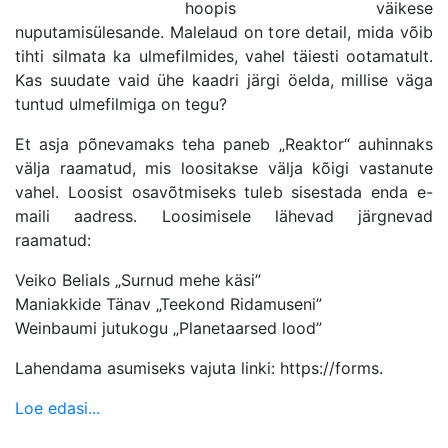
hoopis väikese
nuputamisülesande. Malelaud on tore detail, mida võib
tihti silmata ka ulmefilmides, vahel täiesti ootamatult.
Kas suudate vaid ühe kaadri järgi öelda, millise väga
tuntud ulmefilmiga on tegu?
Et asja põnevamaks teha paneb „Reaktor“ auhinnaks
välja raamatud, mis loositakse välja kõigi vastanute
vahel. Loosist osavõtmiseks tuleb sisestada enda e-
maili aadress. Loosimisele lähevad järgnevad
raamatud:
Veiko Belials „Surnud mehe käsi”
Maniakkide Tänav „Teekond Ridamuseni”
Weinbaumi jutukogu „Planetaarsed lood”
Lahendama asumiseks vajuta linki: https://forms.
Loe edasi...