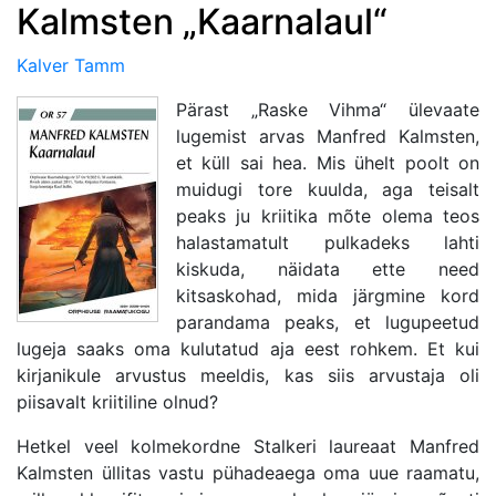
Kalmsten „Kaarnalaul“
Kalver Tamm
Pärast „Raske Vihma“ ülevaate
lugemist arvas Manfred Kalmsten,
et küll sai hea. Mis ühelt poolt on
muidugi tore kuulda, aga teisalt
peaks ju kriitika mõte olema teos
halastamatult pulkadeks lahti
kiskuda, näidata ette need
kitsaskohad, mida järgmine kord
parandama peaks, et lugupeetud
lugeja saaks oma kulutatud aja eest rohkem. Et kui
kirjanikule arvustus meeldis, kas siis arvustaja oli
piisavalt kriitiline olnud?
Hetkel veel kolmekordne Stalkeri laureaat Manfred
Kalmsten üllitas vastu pühadeaega oma uue raamatu,