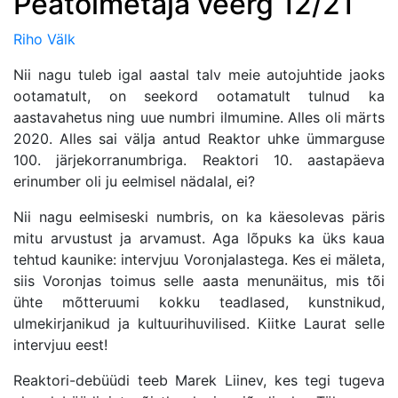
Peatoimetaja veerg 12/21
Riho Välk
Nii nagu tuleb igal aastal talv meie autojuhtide jaoks
ootamatult, on seekord ootamatult tulnud ka
aastavahetus ning uue numbri ilmumine. Alles oli märts
2020. Alles sai välja antud Reaktor uhke ümmarguse
100. järjekorranumbriga. Reaktori 10. aastapäeva
erinumber oli ju eelmisel nädalal, ei?
Nii nagu eelmiseski numbris, on ka käesolevas päris
mitu arvustust ja arvamust. Aga lõpuks ka üks kaua
tehtud kaunike: intervjuu Voronjalastega. Kes ei mäleta,
siis Voronjas toimus selle aasta menunäitus, mis tõi
ühte mõtteruumi kokku teadlased, kunstnikud,
ulmekirjanikud ja kultuurihuvilised. Kiitke Laurat selle
intervjuu eest!
Reaktori-debüüdi teeb Marek Liinev, kes tegi tugeva