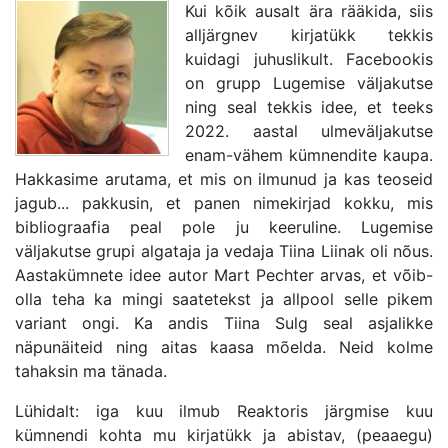
Kui kõik ausalt ära rääkida, siis
alljärgnev kirjatükk tekkis
kuidagi juhuslikult. Facebookis
on grupp Lugemise väljakutse
ning seal tekkis idee, et teeks
2022. aastal ulmeväljakutse
enam-vähem kümnendite kaupa.
Hakkasime arutama, et mis on ilmunud ja kas teoseid
jagub... pakkusin, et panen nimekirjad kokku, mis
bibliograafia peal pole ju keeruline. Lugemise
väljakutse grupi algataja ja vedaja Tiina Liinak oli nõus.
Aastakümnete idee autor Mart Pechter arvas, et võib-
olla teha ka mingi saatetekst ja allpool selle pikem
variant ongi. Ka andis Tiina Sulg seal asjalikke
näpunäiteid ning aitas kaasa mõelda. Neid kolme
tahaksin ma tänada.
Lühidalt: iga kuu ilmub Reaktoris järgmise kuu
kümnendi kohta mu kirjatükk ja abistav, (peaaegu)