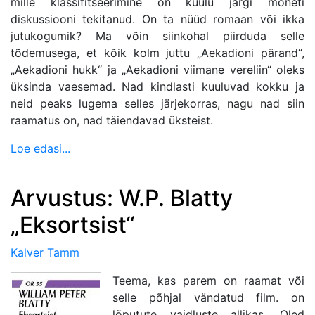
mille klassifitseerimine on kuulu järgi mõneti
diskussiooni tekitanud. On ta nüüd romaan või ikka
jutukogumik? Ma võin siinkohal piirduda selle
tõdemusega, et kõik kolm juttu „Aekadioni pärand“,
„Aekadioni hukk“ ja „Aekadioni viimane vereliin“ oleks
üksinda vaesemad. Nad kindlasti kuuluvad kokku ja
neid peaks lugema selles järjekorras, nagu nad siin
raamatus on, nad täiendavad üksteist.
Loe edasi...
Arvustus: W.P. Blatty
„Eksortsist“
Kalver Tamm
Teema, kas parem on raamat või
selle põhjal vändatud film. on
lõputute vaidluste allikas. Oled