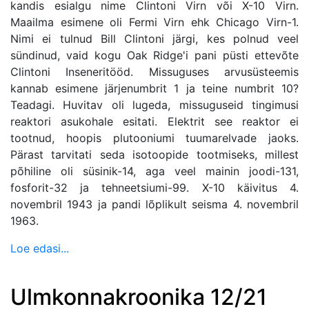
kandis esialgu nime Clintoni Virn või X-10 Virn.
Maailma esimene oli Fermi Virn ehk Chicago Virn-1.
Nimi ei tulnud Bill Clintoni järgi, kes polnud veel
sündinud, vaid kogu Oak Ridge'i pani püsti ettevõte
Clintoni Inseneritööd. Missuguses arvusüsteemis
kannab esimene järjenumbrit 1 ja teine numbrit 10?
Teadagi. Huvitav oli lugeda, missuguseid tingimusi
reaktori asukohale esitati. Elektrit see reaktor ei
tootnud, hoopis plutooniumi tuumarelvade jaoks.
Pärast tarvitati seda isotoopide tootmiseks, millest
põhiline oli süsinik-14, aga veel mainin joodi-131,
fosforit-32 ja tehneetsiumi-99. X-10 käivitus 4.
novembril 1943 ja pandi lõplikult seisma 4. novembril
1963.
Loe edasi...
Ulmkonnakroonika 12/21