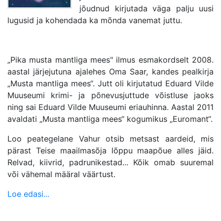
jõudnud kirjutada väga palju uusi
lugusid ja kohendada ka mõnda vanemat juttu.
„Pika musta mantliga mees" ilmus esmakordselt 2008.
aastal järjejutuna ajalehes Oma Saar, kandes pealkirja
„Musta mantliga mees“. Jutt oli kirjutatud Eduard Vilde
Muuseumi krimi- ja põnevusjuttude võistluse jaoks
ning sai Eduard Vilde Muuseumi eriauhinna. Aastal 2011
avaldati „Musta mantliga mees“ kogumikus „Euromant“.
Loo peategelane Vahur otsib metsast aardeid, mis
pärast Teise maailmasõja lõppu maapõue alles jäid.
Relvad, kiivrid, padrunikestad... Kõik omab suuremal
või vähemal määral väärtust.
Loe edasi...