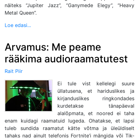
näiteks “Jupiter Jazz”, “Ganymede Elegy”, “Heavy
Metal Queen”.
Loe edasi...
Arvamus: Me peame
rääkima audioraamatutest
Rait Piir
Ei tule vist kellelegi suure
üllatusena, et hariduslikes ja
kirjanduslikes ringkondades
kurdetakse tänapäeval
alalõpmata, et noored ei taha
enam kuidagi raamatuid lugeda. Ohatakse, et lapsi
tuleb sundida raamatut kätte võtma ja üleüldiselt
tahaks nad ainult telefonis Fortnite’i mängida või Tik-