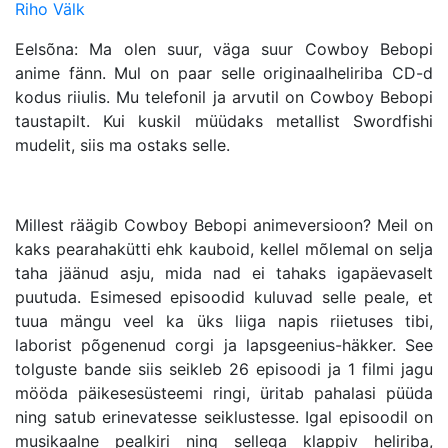
Riho Välk
Eelsõna: Ma olen suur, väga suur Cowboy Bebopi
anime fänn. Mul on paar selle originaalheliriba CD-d
kodus riiulis. Mu telefonil ja arvutil on Cowboy Bebopi
taustapilt. Kui kuskil müüdaks metallist Swordfishi
mudelit, siis ma ostaks selle.
Millest räägib Cowboy Bebopi animeversioon? Meil on
kaks pearahakütti ehk kauboid, kellel mõlemal on selja
taha jäänud asju, mida nad ei tahaks igapäevaselt
puutuda. Esimesed episoodid kuluvad selle peale, et
tuua mängu veel ka üks liiga napis riietuses tibi,
laborist põgenenud corgi ja lapsgeenius-häkker. See
tolguste bande siis seikleb 26 episoodi ja 1 filmi jagu
mööda päikesesüsteemi ringi, üritab pahalasi püüda
ning satub erinevatesse seiklustesse. Igal episoodil on
musikaalne pealkiri ning sellega klappiv heliriba,