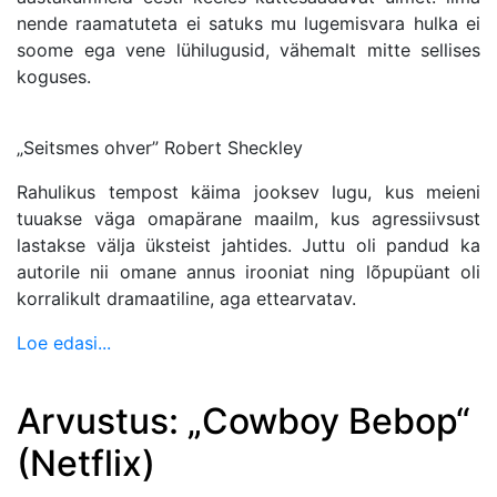
nende raamatuteta ei satuks mu lugemisvara hulka ei
soome ega vene lühilugusid, vähemalt mitte sellises
koguses.
„Seitsmes ohver” Robert Sheckley
Rahulikus tempost käima jooksev lugu, kus meieni
tuuakse väga omapärane maailm, kus agressiivsust
lastakse välja üksteist jahtides. Juttu oli pandud ka
autorile nii omane annus irooniat ning lõpupüant oli
korralikult dramaatiline, aga ettearvatav.
Loe edasi...
Arvustus: „Cowboy Bebop“
(Netflix)