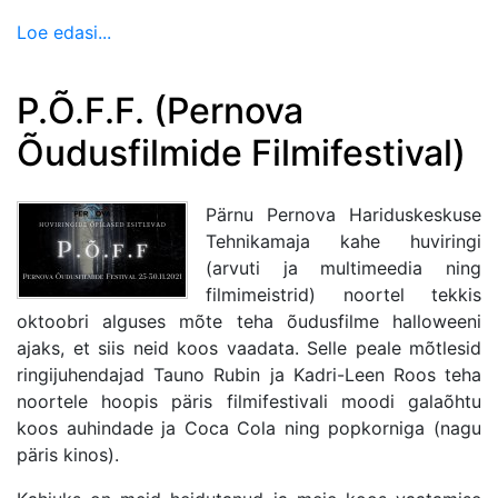
Loe edasi...
P.Õ.F.F. (Pernova
Õudusfilmide Filmifestival)
Pärnu Pernova Hariduskeskuse
Tehnikamaja kahe huviringi
(arvuti ja multimeedia ning
filmimeistrid) noortel tekkis
oktoobri alguses mõte teha õudusfilme halloweeni
ajaks, et siis neid koos vaadata. Selle peale mõtlesid
ringijuhendajad Tauno Rubin ja Kadri-Leen Roos teha
noortele hoopis päris filmifestivali moodi galaõhtu
koos auhindade ja Coca Cola ning popkorniga (nagu
päris kinos).