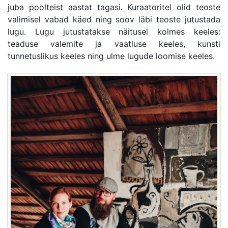
juba poolteist aastat tagasi. Kuraatoritel olid teoste
valimisel vabad käed ning soov läbi teoste jutustada
lugu. Lugu jutustatakse näitusel kolmes keeles:
teaduse valemite ja vaatluse keeles, kunsti
tunnetuslikus keeles ning ulme lugude loomise keeles.