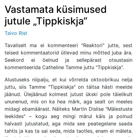
Vastamata küsimused
jutule „Tippkiskja“
Taivo Rist
Tavaliselt ma ei kommenteeri "Reaktori" jutte, sest
teised kommentaatorid ütlevad minu mõtted juba ära.
Seekord ei öelnud ja sellepärast otsustasin
kommenteerida Catheline Tamme juttu "Tippkiskja".
Alustuseks niipalju, et kui võrrelda oktoobrikuu nelja
juttu, siis Tamme "Tippkiskja" on täitsa hästi meelde
jäänud. Ülejäänud kolmest jutust ükski pole täielikult
ununenud, mis on ka hea märk, aga sealt on meeles
midagi ebamäärast. Näiteks Martin Dislise "Mälestuste
leekides" – kogu aeg mingi märul käis ja polnud
halvasti jutustatud, aga mida see peategelane saada
tahtis ja kas ta sai seda, mida taotles, enam ei mäleta.