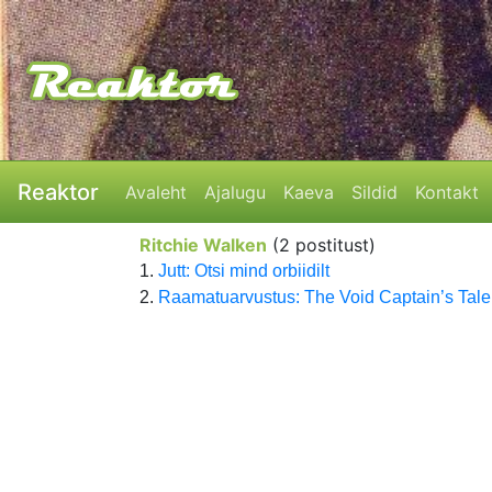
Reaktor
Avaleht
Ajalugu
Kaeva
Sildid
Kontakt
Ritchie Walken
(2 postitust)
1.
Jutt: Otsi mind orbiidilt
2.
Raamatuarvustus: The Void Captain’s Tale