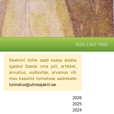
ISSN 2382-7092
Reaktori tööle saab kaasa aidata
igaüks! Saada oma jutt, artikkel,
arvustus, uudisvihje, arvamus või
muu kaastöö toimetuse aadressile
toimetus@ulmeajakiri.ee
.
2026
2025
2024