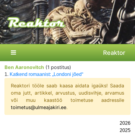
Reaktor
Ben Aaronovitch
(1 postitus)
1.
Katkend romaanist: „Londoni jõed“
Reaktori tööle saab kaasa aidata igaüks! Saada
oma jutt, artikkel, arvustus, uudisvihje, arvamus
või muu kaastöö toimetuse aadressile
toimetus@ulmeajakiri.ee
.
2026
2025