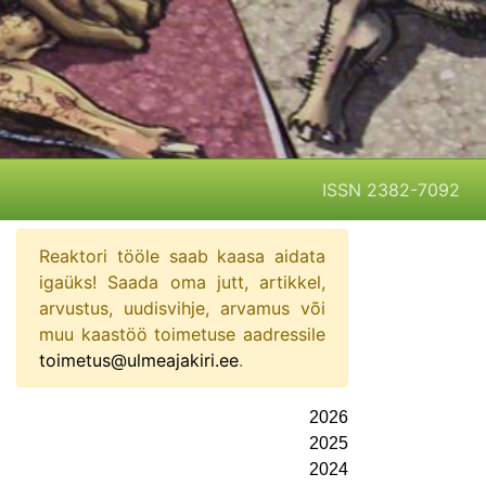
ISSN 2382-7092
Reaktori tööle saab kaasa aidata
igaüks! Saada oma jutt, artikkel,
arvustus, uudisvihje, arvamus või
muu kaastöö toimetuse aadressile
toimetus@ulmeajakiri.ee
.
2026
2025
2024