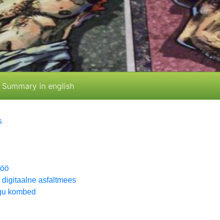
Summary in english
s
töö
digitaalne asfaltmees
rgu kombed