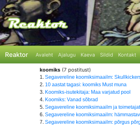
Reaktor
Avaleht
Ajalugu
Kaeva
Sildid
Kontakt
koomiks
(7 postitust)
1.
Segavereline koomiksimaailm: Skullkicker
2.
10 aastat tagasi: koomiks Must muna
3.
Koomiks-isutekitaja: Maa varjatud pool
4.
Koomiks: Vanad sõbrad
5.
Segavereline koomiksimaailm ja toimetaja
6.
Segavereline koomiksimaailm: hämmastav 
7.
Segavereline koomiksimaailm: põrgus põ