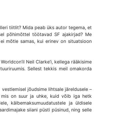
eri tiitlit? Mida peab üks autor tegema, et
sel põhimõttel töötavad SF ajakirjad? Me
d ei mõtle samas, kui erinev on situatsioon
orldcon’il Neil Clarke’i, kellega rääkisime
tuuriruumis. Sellest tekkis meil omakorda
 vestlemisel jõudsime lihtsale järeldusele –
mis on suur ja uhke, kuid võib iga hetk
ele, käibemaksumuudatustele ja üldisele
rdimajake siiani püsti püsinud, ning selle