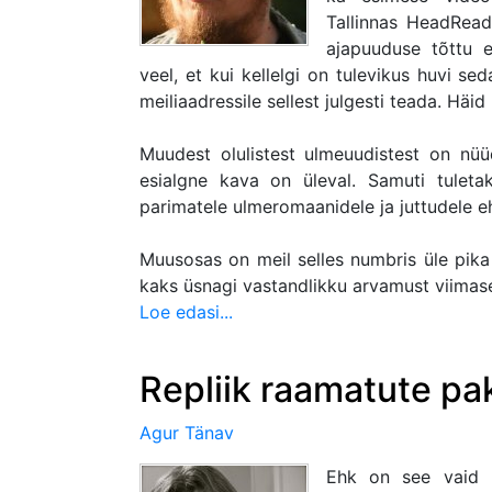
Tallinnas HeadReadi
ajapuuduse tõttu 
veel, et kui kellelgi on tulevikus huvi se
meiliaadressile sellest julgesti teada. Häid
Muudest olulistest ulmeuudistest on nüü
esialgne kava on üleval. Samuti tuleta
parimatele ulmeromaanidele ja juttudele eh
Muusosas on meil selles numbris üle pika 
kaks üsnagi vastandlikku arvamust viimase
Loe edasi...
Repliik raamatute pa
Agur Tänav
Ehk on see vaid m