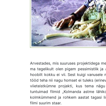
Arvestades, mis suuruses projektidega mee
ma tegelikult olen pigem pessimistlik ja
hoobilt kokku ei vii. Sest kuigi vanusel
tööd teha nii nagu homset ei tuleks (erine
viieteistkümne projekti, kus tema näg
tuntuimad filmid „Kolmanda astme lähikon
kolmkümmend ja rohkem aastat tagasi lin
filmi suurim staar.