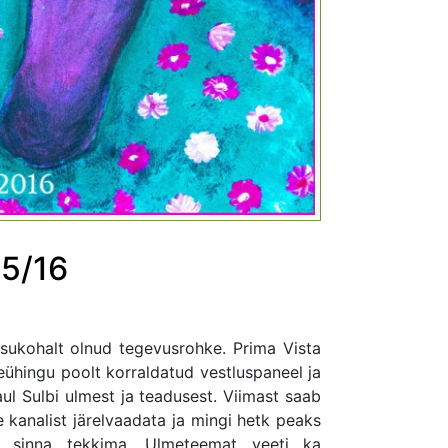
05/16
sukohalt olnud tegevusrohke. Prima Vista
ühingu poolt korraldatud vestluspaneel ja
aul Sulbi ulmest ja teadusest. Viimast saab
 kanalist järelvaadata ja mingi hetk peaks
 sinna tekkima. Ulmeteemat veeti ka