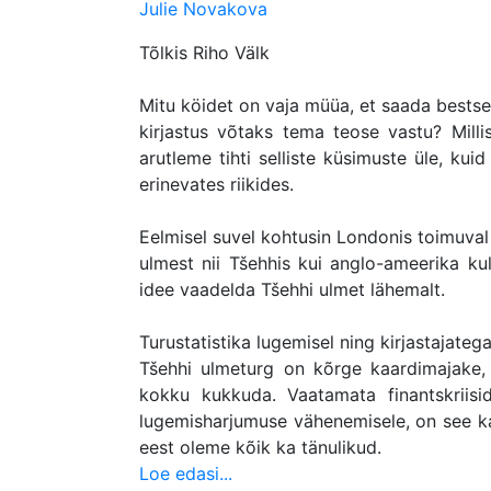
Julie Novakova
Tõlkis Riho Välk
Mitu köidet on vaja müüa, et saada bestsell
kirjastus võtaks tema teose vastu? Milli
arutleme tihti selliste küsimuste üle, kui
erinevates riikides.
Eelmisel suvel kohtusin Londonis toimuval W
ulmest nii Tšehhis kui anglo-ameerika kul
idee vaadelda Tšehhi ulmet lähemalt.
Turustatistika lugemisel ning kirjastajatega
Tšehhi ulmeturg on kõrge kaardimajake, 
kokku kukkuda. Vaatamata finantskriisid
lugemisharjumuse vähenemisele, on see kaa
eest oleme kõik ka tänulikud.
Loe edasi...