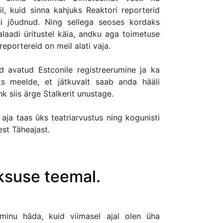
l, kuid sinna kahjuks Reaktori reporterid
ei jõudnud. Ning sellega seoses kordaks
dalaadi üritustel käia, andku aga toimetuse
 reportereid on meil alati vaja.
d avatud Estconile registreerumine ja ka
ks meelde, et jätkuvalt saab anda hääli
k siis ärge Stalkerit unustage.
aja taas üks teatriarvustus ning kogunisti
st Täheajast.
ksuse teemal.
inu häda, kuid viimasel ajal olen üha