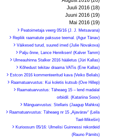
August 2016 (20)
Juuli 2016 (18)
Juuni 2016 (19)
Mai 2016 (19)
Peatoimetaja veerg 05/16 (J. J. Metsavana)
Repliik raamatute paksuse teemal. (Agur Tänav)
Väikesed turud, suured imed (Julie Novakova)
Palju õnne, Lance Henriksen! (Kalver Tamm)
Ulmeauhinna Stalker 2016 hääletus (Jüri Kallas)
Kõhedust tekitav draama VATis (Ene Kallas)
Estcon 2016 kommenteeritud kava (Veiko Belials)
Raamatuarvustus: Kui koletis kutsub (Ove Hillep)
Raamatuarvustus: Täheaeg 15 – lend madalal
orbiidil. (Katariina Soov)
Mänguarvustus: Stellaris (Jaagup Mahkra)
Raamatuarvustus: Täheaeg nr 15 „Ajavärav“ (Leila
Tael-Mikešin)
Kurioosum 05/16: Ulmelisi Guinnessi rekordeid
(Rauno Pärnits)