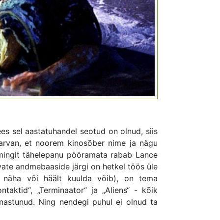
s sel aastatuhandel seotud on olnud, siis
 arvan, et noorem kinosõber nime ja nägu
e mingit tähelepanu pööramata rabab Lance
vate andmebaaside järgi on hetkel töös üle
u näha või häält kuulda võib), on tema
taktid“, „Terminaator“ ja „Aliens“ - kõik
astunud. Ning nendegi puhul ei olnud ta