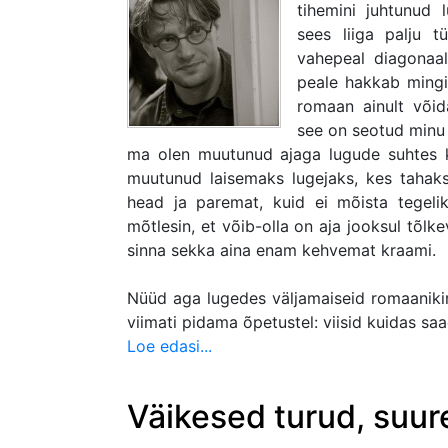
tihemini juhtunud
sees liiga palju t
vahepeal diagonaal
peale hakkab mingi 
romaan ainult võid
see on seotud minu
ma olen muutunud ajaga lugude suhtes k
muutunud laisemaks lugejaks, kes tahak
head ja paremat, kuid ei mõista tegelikul
mõtlesin, et võib-olla on aja jooksul tõlkev
sinna sekka aina enam kehvemat kraami.
Nüüd aga lugedes väljamaiseid romaanikirj
viimati pidama õpetustel: viisid kuidas s
Loe edasi...
Väikesed turud, suu