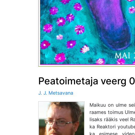
Peatoimetaja veerg 
J. J. Metsavana
Maikuu on ulme sei
raames toimus Ulme
lisaks rääkis veel R
ka Reaktori youtube
ka esimese video