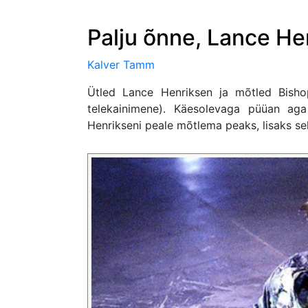
Palju õnne, Lance He
Kalver Tamm
Ütled Lance Henriksen ja mõtled Bisho
telekainimene). Käesolevaga püüan ag
Henrikseni peale mõtlema peaks, lisaks sel