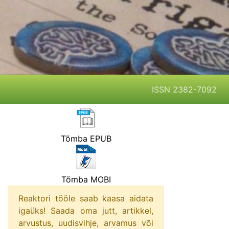
ISSN 2382-7092
Tõmba EPUB
Tõmba MOBI
Reaktori tööle saab kaasa aidata
igaüks! Saada oma jutt, artikkel,
arvustus, uudisvihje, arvamus või