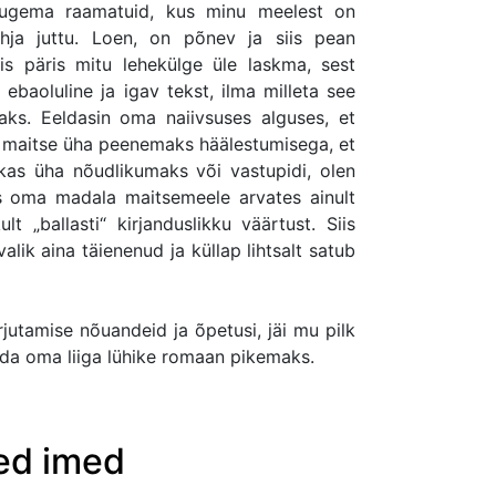
 lugema raamatuid, kus minu meelest on
ühja juttu. Loen, on põnev ja siis pean
is päris mitu lehekülge üle laskma, sest
ebaoluline ja igav tekst, ilma milleta see
aks. Eeldasin oma naiivsuses alguses, et
 maitse üha peenemaks häälestumisega, et
as üha nõudlikumaks või vastupidi, olen
s oma madala maitsemeele arvates ainult
t „ballasti“ kirjanduslikku väärtust. Siis
alik aina täienenud ja küllap lihtsalt satub
utamise nõuandeid ja õpetusi, jäi mu pilk
aada oma liiga lühike romaan pikemaks.
red imed