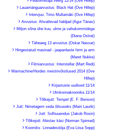
Peatoimetaja veerg 11/14 (Ove Hillep)
Lauamänguarvustus: Black Hat (Ove Hillep)
Intervjuu: Timo Multamäki (Ove Hillep)
Arvustus: Ahvatlevad haldjad (Agur Tänav)
Miljon sõna ühe kuu, ulme ja vahukommidega
(Diana Ostrat)
Täheaeg 13 arvustus (Oskar Nassar)
Hingestatud masinad - jaapanlaste hirm ja arm
(Maret Nukke)
Filmiarvustus: Interstellar (Mart Redi)
Warmachine/Hordes meistrivõistlused 2014 (Ove
Hillep)
Kirjastuste uudised 11/14
Ulmkonnakroonika 11/14
Tõlkejutt: Tempel (E. F. Benson)
Jutt: Nimetagem seda õilsuseks (Mairi Laurik)
Jutt: Softiuuendus (Jakob Rosin)
Tõlkejutt: Abistav käsi (Norman Spinrad)
Koomiks: Linnadesööja (Eva Liisa Sepp)