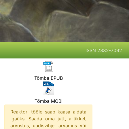
ISSN 2382-7092
Tõmba EPUB
Tõmba MOBI
Reaktori tööle saab kaasa aidata
igaüks! Saada oma jutt, artikkel,
arvustus, uudisvihje, arvamus või