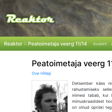
Reaktor :: Peatoimetaja veerg 11/14
Avaleht
Peatoimetaja veerg 1
Ove Hillep
Detsember käes ni
rahustamiseks sell
inimesi tabab, kui 
miinuskraadidest ho
on olnud üpriski te