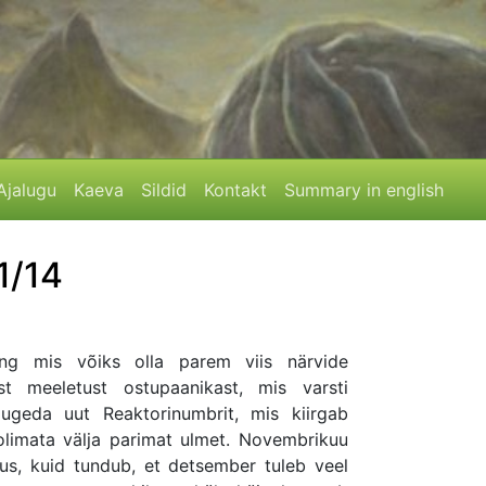
Ajalugu
Kaeva
Sildid
Kontakt
Summary in english
1/14
ng mis võiks olla parem viis närvide
est meeletust ostupaanikast, mis varsti
lugeda uut Reaktorinumbrit, mis kiirgab
olimata välja parimat ulmet. Novembrikuu
gus, kuid tundub, et detsember tuleb veel