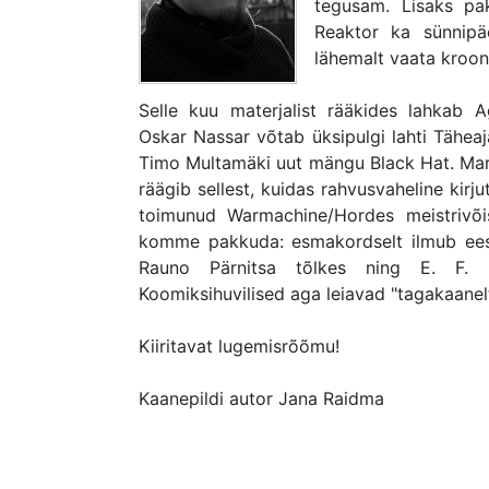
tegusam. Lisaks pa
Reaktor ka sünnipä
lähemalt vaata kroon
Selle kuu materjalist rääkides lahkab 
Oskar Nassar võtab üksipulgi lahti Tähea
Timo Multamäki uut mängu Black Hat. Mare
räägib sellest, kuidas rahvusvaheline ki
toimunud Warmachine/Hordes meistrivõistl
komme pakkuda: esmakordselt ilmub eest
Rauno Pärnitsa tõlkes ning E. F. B
Koomiksihuvilised aga leiavad "tagakaanelt"
Kiiritavat lugemisrõõmu!
Kaanepildi autor Jana Raidma