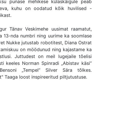
ksu punase mehikese külaskäigule peab
eva, kuhu on oodatud kõik huvilised -
ikast.
Agur Tänav Veskimehe uusimat raamatut,
ja 13-nda numbri ning uurime ka soomlase
t Nukke jutustab robotitest, Diana Ostrat
rjutamiskuu on möödunud ning kajastame ka
usi. Juttudest on meil lugejaile tõelisi
i keeles Norman Spinradi „Abistav käsi“
ensoni „Tempel“ Silver Sära tõlkes.
 Taaga loost inspireeritud piltjutustuse.