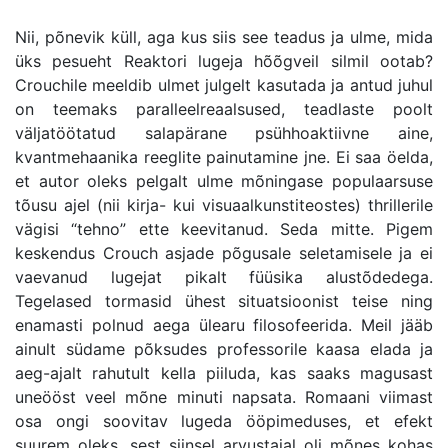
Nii, põnevik küll, aga kus siis see teadus ja ulme, mida
üks pesueht Reaktori lugeja hõõgveil silmil ootab?
Crouchile meeldib ulmet julgelt kasutada ja antud juhul
on teemaks paralleelreaalsused, teadlaste poolt
väljatöötatud salapärane psühhoaktiivne aine,
kvantmehaanika reeglite painutamine jne. Ei saa öelda,
et autor oleks pelgalt ulme mõningase populaarsuse
tõusu ajel (nii kirja- kui visuaalkunstiteostes) thrillerile
vägisi “tehno” ette keevitanud. Seda mitte. Pigem
keskendus Crouch asjade põgusale seletamisele ja ei
vaevanud lugejat pikalt füüsika alustõdedega.
Tegelased tormasid ühest situatsioonist teise ning
enamasti polnud aega ülearu filosofeerida. Meil jääb
ainult südame põksudes professorile kaasa elada ja
aeg-ajalt rahutult kella piiluda, kas saaks magusast
uneööst veel mõne minuti napsata. Romaani viimast
osa ongi soovitav lugeda ööpimeduses, et efekt
suurem oleks, sest siinsel arvustajal oli mõnes kohas