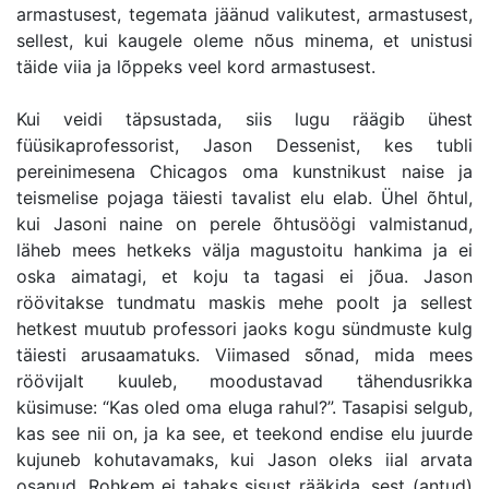
armastusest, tegemata jäänud valikutest, armastusest,
sellest, kui kaugele oleme nõus minema, et unistusi
täide viia ja lõppeks veel kord armastusest.
Kui veidi täpsustada, siis lugu räägib ühest
füüsikaprofessorist, Jason Dessenist, kes tubli
pereinimesena Chicagos oma kunstnikust naise ja
teismelise pojaga täiesti tavalist elu elab. Ühel õhtul,
kui Jasoni naine on perele õhtusöögi valmistanud,
läheb mees hetkeks välja magustoitu hankima ja ei
oska aimatagi, et koju ta tagasi ei jõua. Jason
röövitakse tundmatu maskis mehe poolt ja sellest
hetkest muutub professori jaoks kogu sündmuste kulg
täiesti arusaamatuks. Viimased sõnad, mida mees
röövijalt kuuleb, moodustavad tähendusrikka
küsimuse: “Kas oled oma eluga rahul?”. Tasapisi selgub,
kas see nii on, ja ka see, et teekond endise elu juurde
kujuneb kohutavamaks, kui Jason oleks iial arvata
osanud. Rohkem ei tahaks sisust rääkida, sest (antud)