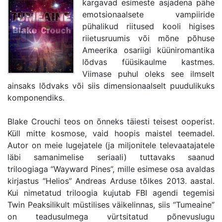
kargavad esimeste asjadena pähe
emotsionaalsete vampiiride
pühalikud riitused kooli higises
riietusruumis või mõne põhuse
Ameerika osariigi küüniromantika
lõdvas füüsikaulme kastmes.
Viimase puhul oleks see ilmselt
ainsaks lõdvaks või siis dimensionaalselt puudulikuks
komponendiks.
Blake Crouchi teos on õnneks täiesti teisest ooperist.
Küll mitte kosmose, vaid hoopis maistel teemadel.
Autor on meie lugejatele (ja miljonitele televaatajatele
läbi samanimelise seriaali) tuttavaks saanud
triloogiaga “Wayward Pines”, mille esimese osa avaldas
kirjastus “Helios” Andreas Arduse tõlkes 2013. aastal.
Kui nimetatud triloogia kujutab FBI agendi tegemisi
Twin Peaksilikult müstilises väikelinnas, siis “Tumeaine”
on teadusulmega vürtsitatud põnevuslugu