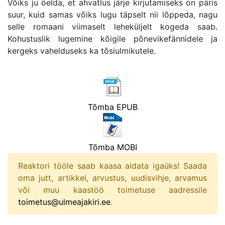
Võiks ju öelda, et ahvatlus järje kirjutamiseks on päris
suur, kuid samas võiks lugu täpselt nii lõppeda, nagu
selle romaani viimaselt leheküljelt kogeda saab.
Kohustuslik lugemine kõigile põnevikefännidele ja
kergeks vahelduseks ka tõsiulmikutele.
Tõmba EPUB
Tõmba MOBI
Reaktori tööle saab kaasa aidata igaüks! Saada
oma jutt, artikkel, arvustus, uudisvihje, arvamus
või muu kaastöö toimetuse aadressile
toimetus@ulmeajakiri.ee
.