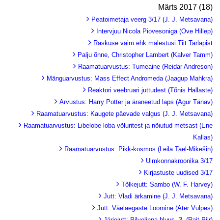
Märts 2017 (18)
Peatoimetaja veerg 3/17 (J. J. Metsavana)
Intervjuu Nicola Piovesoniga (Ove Hillep)
Raskuse vaim ehk mälestusi Tiit Tarlapist
Palju õnne, Christopher Lambert (Kalver Tamm)
Raamatuarvustus: Tumeaine (Reidar Andreson)
Mänguarvustus: Mass Effect Andromeda (Jaagup Mahkra)
Reaktori veebruari juttudest (Tõnis Hallaste)
Arvustus: Harry Potter ja äraneetud laps (Agur Tänav)
Raamatuarvustus: Kaugete päevade valgus (J. J. Metsavana)
Raamatuarvustus: Libelobe loba võluritest ja nõiutud metsast (Ene
Kallas)
Raamatuarvustus: Pikk-kosmos (Leila Tael-Mikešin)
Ulmkonnakroonika 3/17
Kirjastuste uudised 3/17
Tõlkejutt: Sambo (W. F. Harvey)
Jutt: Vladi ärkamine (J. J. Metsavana)
Jutt: Väelaegaste Loomine (Ater Vulpes)
Järjejutt: Pilvelinna bluus. 3. (Rait Piir)