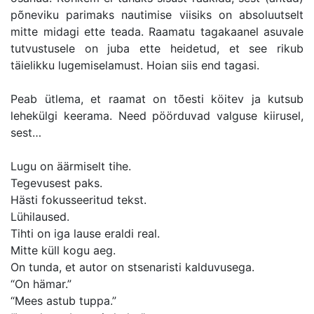
põneviku parimaks nautimise viisiks on absoluutselt
mitte midagi ette teada. Raamatu tagakaanel asuvale
tutvustusele on juba ette heidetud, et see rikub
täielikku lugemiselamust. Hoian siis end tagasi.
Peab ütlema, et raamat on tõesti köitev ja kutsub
lehekülgi keerama. Need pöörduvad valguse kiirusel,
sest…
Lugu on äärmiselt tihe.
Tegevusest paks.
Hästi fokusseeritud tekst.
Lühilaused.
Tihti on iga lause eraldi real.
Mitte küll kogu aeg.
On tunda, et autor on stsenaristi kalduvusega.
“On hämar.”
“Mees astub tuppa.”