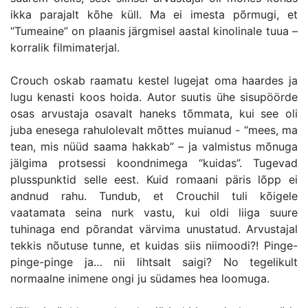
ikka parajalt kõhe küll. Ma ei imesta põrmugi, et
“Tumeaine” on plaanis järgmisel aastal kinolinale tuua –
korralik filmimaterjal.
Crouch oskab raamatu kestel lugejat oma haardes ja
lugu kenasti koos hoida. Autor suutis ühe sisupöörde
osas arvustaja osavalt haneks tõmmata, kui see oli
juba enesega rahulolevalt mõttes muianud - “mees, ma
tean, mis nüüd saama hakkab” – ja valmistus mõnuga
jälgima protsessi koondnimega “kuidas”. Tugevad
plusspunktid selle eest. Kuid romaani päris lõpp ei
andnud rahu. Tundub, et Crouchil tuli kõigele
vaatamata seina nurk vastu, kui oldi liiga suure
tuhinaga end põrandat värvima unustatud. Arvustajal
tekkis nõutuse tunne, et kuidas siis niimoodi?! Pinge-
pinge-pinge ja… nii lihtsalt saigi? No tegelikult
normaalne inimene ongi ju südames hea loomuga.