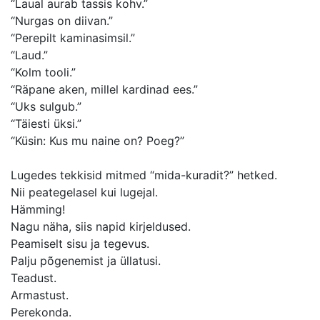
“Laual aurab tassis kohv.”
“Nurgas on diivan.”
“Perepilt kaminasimsil.”
“Laud.”
“Kolm tooli.”
“Räpane aken, millel kardinad ees.”
“Uks sulgub.”
“Täiesti üksi.”
“Küsin: Kus mu naine on? Poeg?”
Lugedes tekkisid mitmed “mida-kuradit?” hetked.
Nii peategelasel kui lugejal.
Hämming!
Nagu näha, siis napid kirjeldused.
Peamiselt sisu ja tegevus.
Palju põgenemist ja üllatusi.
Teadust.
Armastust.
Perekonda.