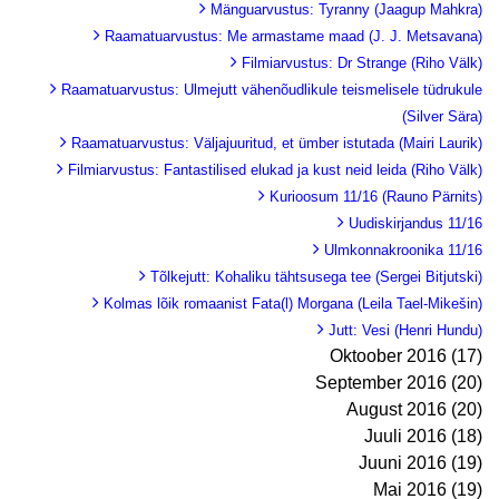
Mänguarvustus: Tyranny (Jaagup Mahkra)
Raamatuarvustus: Me armastame maad (J. J. Metsavana)
Filmiarvustus: Dr Strange (Riho Välk)
Raamatuarvustus: Ulmejutt vähenõudlikule teismelisele tüdrukule
(Silver Sära)
Raamatuarvustus: Väljajuuritud, et ümber istutada (Mairi Laurik)
Filmiarvustus: Fantastilised elukad ja kust neid leida (Riho Välk)
Kurioosum 11/16 (Rauno Pärnits)
Uudiskirjandus 11/16
Ulmkonnakroonika 11/16
Tõlkejutt: Kohaliku tähtsusega tee (Sergei Bitjutski)
Kolmas lõik romaanist Fata(l) Morgana (Leila Tael-Mikešin)
Jutt: Vesi (Henri Hundu)
Oktoober 2016 (17)
September 2016 (20)
August 2016 (20)
Juuli 2016 (18)
Juuni 2016 (19)
Mai 2016 (19)