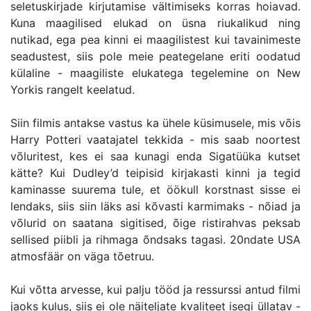
seletuskirjade kirjutamise vältimiseks korras hoiavad.
Kuna maagilised elukad on üsna riukalikud ning
nutikad, ega pea kinni ei maagilistest kui tavainimeste
seadustest, siis pole meie peategelane eriti oodatud
külaline - maagiliste elukatega tegelemine on New
Yorkis rangelt keelatud.
Siin filmis antakse vastus ka ühele küsimusele, mis võis
Harry Potteri vaatajatel tekkida - mis saab noortest
võluritest, kes ei saa kunagi enda Sigatüüka kutset
kätte? Kui Dudley’d teipisid kirjakasti kinni ja tegid
kaminasse suurema tule, et öökull korstnast sisse ei
lendaks, siis siin läks asi kõvasti karmimaks - nõiad ja
võlurid on saatana sigitised, õige ristirahvas peksab
sellised piibli ja rihmaga õndsaks tagasi. 20ndate USA
atmosfäär on väga tõetruu.
Kui võtta arvesse, kui palju tööd ja ressurssi antud filmi
jaoks kulus, siis ei ole näiteljate kvaliteet isegi üllatav -