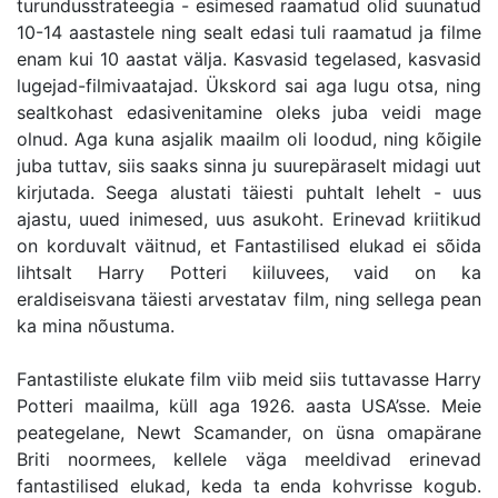
turundusstrateegia - esimesed raamatud olid suunatud
10-14 aastastele ning sealt edasi tuli raamatud ja filme
enam kui 10 aastat välja. Kasvasid tegelased, kasvasid
lugejad-filmivaatajad. Ükskord sai aga lugu otsa, ning
sealtkohast edasivenitamine oleks juba veidi mage
olnud. Aga kuna asjalik maailm oli loodud, ning kõigile
juba tuttav, siis saaks sinna ju suurepäraselt midagi uut
kirjutada. Seega alustati täiesti puhtalt lehelt - uus
ajastu, uued inimesed, uus asukoht. Erinevad kriitikud
on korduvalt väitnud, et Fantastilised elukad ei sõida
lihtsalt Harry Potteri kiiluvees, vaid on ka
eraldiseisvana täiesti arvestatav film, ning sellega pean
ka mina nõustuma.
Fantastiliste elukate film viib meid siis tuttavasse Harry
Potteri maailma, küll aga 1926. aasta USA’sse. Meie
peategelane, Newt Scamander, on üsna omapärane
Briti noormees, kellele väga meeldivad erinevad
fantastilised elukad, keda ta enda kohvrisse kogub.