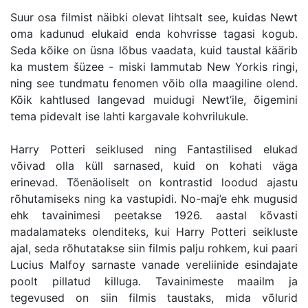
Suur osa filmist näibki olevat lihtsalt see, kuidas Newt
oma kadunud elukaid enda kohvrisse tagasi kogub.
Seda kõike on üsna lõbus vaadata, kuid taustal käärib
ka mustem šüzee - miski lammutab New Yorkis ringi,
ning see tundmatu fenomen võib olla maagiline olend.
Kõik kahtlused langevad muidugi Newt’ile, õigemini
tema pidevalt ise lahti kargavale kohvrilukule.
Harry Potteri seiklused ning Fantastilised elukad
võivad olla küll sarnased, kuid on kohati väga
erinevad. Tõenäoliselt on kontrastid loodud ajastu
rõhutamiseks ning ka vastupidi. No-maj’e ehk mugusid
ehk tavainimesi peetakse 1926. aastal kõvasti
madalamateks olenditeks, kui Harry Potteri seikluste
ajal, seda rõhutatakse siin filmis palju rohkem, kui paari
Lucius Malfoy sarnaste vanade vereliinide esindajate
poolt pillatud killuga. Tavainimeste maailm ja
tegevused on siin filmis taustaks, mida võlurid