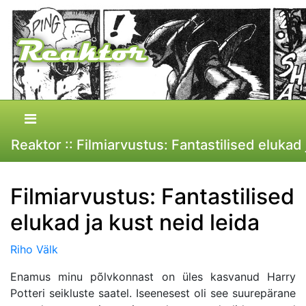
Reaktor :: Filmiarvustus: Fantastilised elukad 
Filmiarvustus: Fantastilised
elukad ja kust neid leida
Riho Välk
Enamus minu põlvkonnast on üles kasvanud Harry
Potteri seikluste saatel. Iseenesest oli see suurepärane