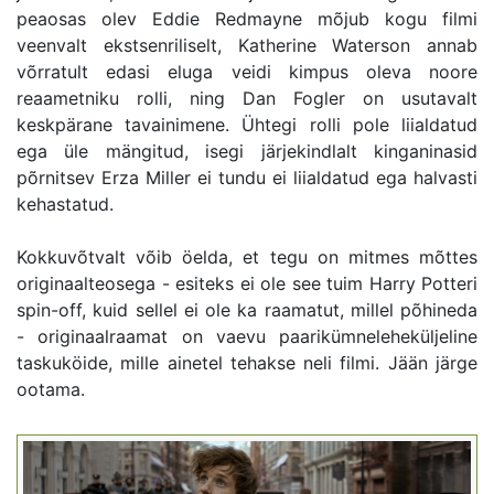
peaosas olev Eddie Redmayne mõjub kogu filmi
veenvalt ekstsenriliselt, Katherine Waterson annab
võrratult edasi eluga veidi kimpus oleva noore
reaametniku rolli, ning Dan Fogler on usutavalt
keskpärane tavainimene. Ühtegi rolli pole liialdatud
ega üle mängitud, isegi järjekindlalt kinganinasid
põrnitsev Erza Miller ei tundu ei liialdatud ega halvasti
kehastatud.
Kokkuvõtvalt võib öelda, et tegu on mitmes mõttes
originaalteosega - esiteks ei ole see tuim Harry Potteri
spin-off, kuid sellel ei ole ka raamatut, millel põhineda
- originaalraamat on vaevu paarikümneleheküljeline
taskuköide, mille ainetel tehakse neli filmi. Jään järge
ootama.