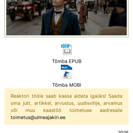
Tõmba EPUB
Tõmba MOBI
Reaktori tööle saab kaasa aidata igaüks! Saada
oma jutt, artikkel, arvustus, uudisvihje, arvamus
või muu kaastöö toimetuse aadressile
toimetus@ulmeajakiri.ee
.
2026