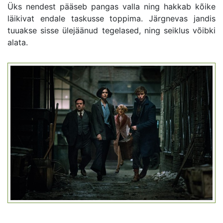
Üks nendest pääseb pangas valla ning hakkab kõike
läikivat endale taskusse toppima. Järgnevas jandis
tuuakse sisse ülejäänud tegelased, ning seiklus võibki
alata.