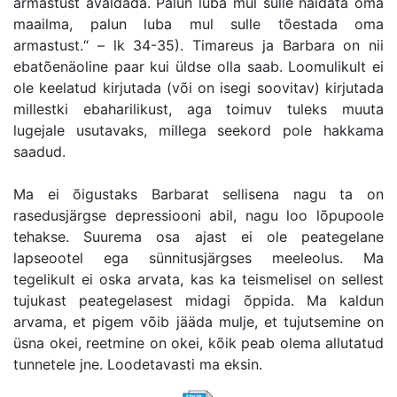
armastust avaldada. Palun luba mul sulle näidata oma
maailma, palun luba mul sulle tõestada oma
armastust.“ – lk 34-35). Timareus ja Barbara on nii
ebatõenäoline paar kui üldse olla saab. Loomulikult ei
ole keelatud kirjutada (või on isegi soovitav) kirjutada
millestki ebaharilikust, aga toimuv tuleks muuta
lugejale usutavaks, millega seekord pole hakkama
saadud.
Ma ei õigustaks Barbarat sellisena nagu ta on
rasedusjärgse depressiooni abil, nagu loo lõpupoole
tehakse. Suurema osa ajast ei ole peategelane
lapseootel ega sünnitusjärgses meeleolus. Ma
tegelikult ei oska arvata, kas ka teismelisel on sellest
tujukast peategelasest midagi õppida. Ma kaldun
arvama, et pigem võib jääda mulje, et tujutsemine on
üsna okei, reetmine on okei, kõik peab olema allutatud
tunnetele jne. Loodetavasti ma eksin.