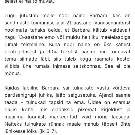
sellist ei näi toimuvat.
Lugu jutustab meile noor naine Barbara, kes on
sündmuste toimumise ajal 21-aastane. Vanusenumbrist
hoolimata tahaks öelda, et Barbara käitub valdavalt
nagu 13-aastane emo või muidu heitliku meelelaadiga
rumal teismeline. Kuna noor naine on üks kahest
peategelasest ja 90% tekstist näeme me toimuvat
tema silmade läbi, siis tuleb kogu raamatu kestel
viibida ühe rumala inimese seltskonnas. See ei ole
mõnus.
Kuidas labiilne Barbara sai tulnukate vastu võitleva
partisanigrupi juhiks, jääb selgusetuks. Ajendi saame
teada – tulnukad tapsid ta ema. Üldse on enamus
olulisi kohti, mis eeldaksid pikemat kirjeldust ja
maailma loomist, markeeritud vaid mõne lausega.
Näiteks tulnukate rünnak maale mahub täpselt ühte
lühikesse lõiku (lk 6-7).