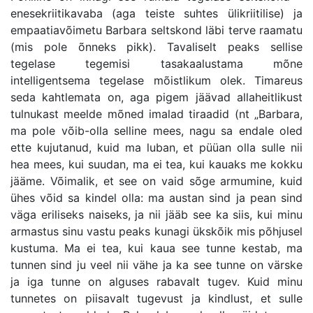
enesekriitikavaba (aga teiste suhtes ülikriitilise) ja
empaatiavõimetu Barbara seltskond läbi terve raamatu
(mis pole õnneks pikk). Tavaliselt peaks sellise
tegelase tegemisi tasakaalustama mõne
intelligentsema tegelase mõistlikum olek. Timareus
seda kahtlemata on, aga pigem jäävad allaheitlikust
tulnukast meelde mõned imalad tiraadid (nt „Barbara,
ma pole võib-olla selline mees, nagu sa endale oled
ette kujutanud, kuid ma luban, et püüan olla sulle nii
hea mees, kui suudan, ma ei tea, kui kauaks me kokku
jääme. Võimalik, et see on vaid sõge armumine, kuid
ühes võid sa kindel olla: ma austan sind ja pean sind
väga eriliseks naiseks, ja nii jääb see ka siis, kui minu
armastus sinu vastu peaks kunagi ükskõik mis põhjusel
kustuma. Ma ei tea, kui kaua see tunne kestab, ma
tunnen sind ju veel nii vähe ja ka see tunne on värske
ja iga tunne on alguses rabavalt tugev. Kuid minu
tunnetes on piisavalt tugevust ja kindlust, et sulle