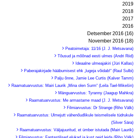
2019
2018
2017
2016
Detsember 2016 (16)
November 2016 (18)
Peatoimetaja: 11/16 (J. J. Metsavana)
Tõusud ja mõõnad eesti ulmes (Andri Riid)
Ideaalne ulmeajakiri (Jüri Kallas)
Paberajakirjade hääbumisest ehk „lugeja võidab!“ (Raul Sulbi)
Palju õnne, Jamie Lee Curtis (Kalver Tamm)
Raamatuarvustus: Mairi Laurik „Mina olen Surm“ (Leila Tael-Mikešin)
Mänguarvustus: Tyranny (Jaagup Mahkra)
Raamatuarvustus: Me armastame maad (J. J. Metsavana)
Filmiarvustus: Dr Strange (Riho Välk)
Raamatuarvustus: Ulmejutt vähenõudlikule teismelisele tüdrukule
(Silver Sära)
Raamatuarvustus: Väljajuuritud, et ümber istutada (Mairi Laurik)
Filmiarvustus: Fantastilised elukad ja kust neid leida (Riho Välk)