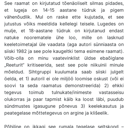
See raamat on kirjutatud tõenäoliselt silmas pidades,
et lugeja on 14-15 aastane tüdruk ja pigem
vähenõudlik. Mul on raske ette kujutada, et see
jutustus võiks meeldida kellelegi teisele. Lugedes on
mulje, et 18-aastane tüdruk on kirjutanud endast
natuke noorematele ühe loo, mille on lasknud
keeletoimetajal üle vaadata (aga autori sünniaasta on
siiski 1982 ja see pole kaugeltki tema esimene raamat).
Võib-olla on minu vaatevinklist üldse ebaõiglane
„Reeturit“ kritiseerida, sest see pole niikuinii minule
mõeldud. Sihtgruppi kuulumata saab siiski julgelt
öelda, et 1) autoril ei ole miljöö loomise oskust (või ei
soovi ta seda raamatus demonstreerida) 2) ehkki
tegevus toimub tulnukate/inimeste vastasseisu
olukorras ja paar tapmist käib ka loost läbi, puudub
sündmustes igasugune põnevus 3) keelekasutus ja
peategelase mõttetegevus on argine ja klišeelik.
Põhiline on ikkagi see rumala tegelase seltskond –