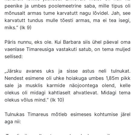
peenike ja umbes poolemeetrine saba, mille tipus oli
mõnusalt armas tume karvatutt nagu lõvidel. Jah, see
karvatutt tundus mulle tõesti armas, ma ei tea isegi,
miks.“ (lk 9)
Päris nunnu, eks ole. Kui Barbara siis ühel päeval oma
vaenlase Timareusiga vastakuti satub, on tema muljed
sellised:
„Järsku avanes uks ja sisse astus neli tulnukat.
Nendest esimene oli uhke hoiakuga umbes 1,85m pikk
sale ja musklis karmide näojoontega olend, kelle
olekus oli midagi kahtlaselt ahvatlevat. Midagi tema
olekus võlus mind.“ (lk 10)
Tulnukas Timareus mõtleb esimeses kohtumise järel
aga nii: