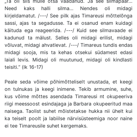
„Ta oli siis mulle otsa vaadanud. Ja see silmapaar…
Need kaks halli silma… Nendes oli midagi
kirjeldamatut. /---/ See pilk ajas Timareusi mõttelõnga
sassi, ajas ta segadusse. Ta ei osanud enam kuidagi
käituda ega reageerida. /---/ Kuid see silmavaade ei
kadunud ta mälust. Selles oli midagi erilist, midagi
võluvat, midagi ahvatlevat. /---/ Timareus tundis endas
midagi sooja, mis ta kehas otsekui südamest edasi
laiali levis. Midagi oli muutunud, midagi oli kindlasti
teisiti.“ (lk 16-17)
Peale seda võime põhimõtteliselt unustada, et keegi
on tulnukas ja keegi inimene. Tekib armumine, suhe,
kus võime mõttes asendada Timareusi nt okupeeriva
riigi meessoost esindajaga ja Barbara okupeeritud maa
naisega. Taolist suhet mõistetakse hukka nii ühelt kui
ka teiselt poolt ja labiilse närvisüsteemiga noor naine
ei tee Timareusile suhet kergemaks.