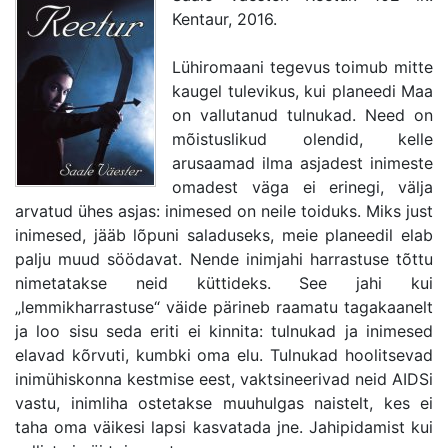
Kentaur, 2016.
Lühiromaani tegevus toimub mitte
kaugel tulevikus, kui planeedi Maa
on vallutanud tulnukad. Need on
mõistuslikud olendid, kelle
arusaamad ilma asjadest inimeste
omadest väga ei erinegi, välja
arvatud ühes asjas: inimesed on neile toiduks. Miks just
inimesed, jääb lõpuni saladuseks, meie planeedil elab
palju muud söödavat. Nende inimjahi harrastuse tõttu
nimetatakse neid küttideks. See jahi kui
„lemmikharrastuse“ väide pärineb raamatu tagakaanelt
ja loo sisu seda eriti ei kinnita: tulnukad ja inimesed
elavad kõrvuti, kumbki oma elu. Tulnukad hoolitsevad
inimühiskonna kestmise eest, vaktsineerivad neid AIDSi
vastu, inimliha ostetakse muuhulgas naistelt, kes ei
taha oma väikesi lapsi kasvatada jne. Jahipidamist kui