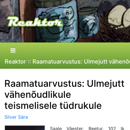
Reaktor :: Raamatuarvustus: Ulmejutt vähenõu
Raamatuarvustus: Ulmejutt
vähenõudlikule
teismelisele tüdrukule
Silver Sära
Saale Väester. Reetur. 102 lk.