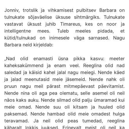
Jonniv, trotslik ja vihkamisest pulbitsev Barbara on
tulnukate sõjaväelise üksuse sihtmärgiks. Tulnukate
vastavat üksust juhib Timareus, kes on noor ja
intelligentne mees. Tuleb meeles pidada, et
kütid/tulnukad on inimesele väga sarnased. Nagu
Barbara neid kirjeldab:
„Nad olid enamasti üsna pikka kasvu: meeter
kaheksakümmend ja enam veel. Reeglina olid nad
saledad ja käisid kahel jalal nagu meiegi. Nende käed
ja jalad meenutasid meie jäsemeid. Nende nahk oli
pruun nagu meil pärast mitmepäevast päevitamist.
Nende nina oli aga pea olematu, selle asemel oli neil
näos kaks auku. Nende silmad olid palju ümaramad kui
meie omad. Nende suu oli kitsam ja huuled olid
paksemad. Nende hambad olid meie omadest hulga
teravamad. Ja neil olid peas tumedad, reeglina
käharalt lokkis juuksed. Erinevalt meist oli neil ka