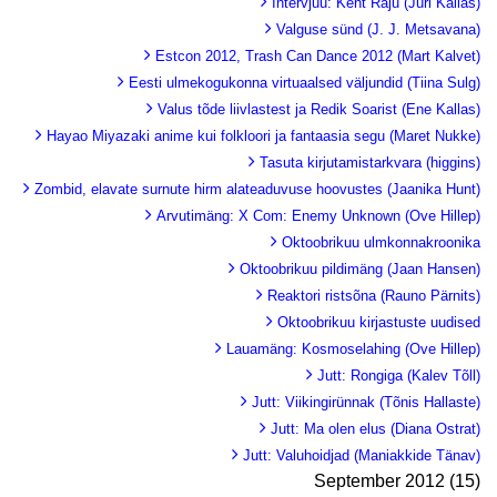
Intervjuu: Kent Raju (Jüri Kallas)
Valguse sünd (J. J. Metsavana)
Estcon 2012, Trash Can Dance 2012 (Mart Kalvet)
Eesti ulmekogukonna virtuaalsed väljundid (Tiina Sulg)
Valus tõde liivlastest ja Redik Soarist (Ene Kallas)
Hayao Miyazaki anime kui folkloori ja fantaasia segu (Maret Nukke)
Tasuta kirjutamistarkvara (higgins)
Zombid, elavate surnute hirm alateaduvuse hoovustes (Jaanika Hunt)
Arvutimäng: X Com: Enemy Unknown (Ove Hillep)
Oktoobrikuu ulmkonnakroonika
Oktoobrikuu pildimäng (Jaan Hansen)
Reaktori ristsõna (Rauno Pärnits)
Oktoobrikuu kirjastuste uudised
Lauamäng: Kosmoselahing (Ove Hillep)
Jutt: Rongiga (Kalev Tõll)
Jutt: Viikingirünnak (Tõnis Hallaste)
Jutt: Ma olen elus (Diana Ostrat)
Jutt: Valuhoidjad (Maniakkide Tänav)
September 2012 (15)