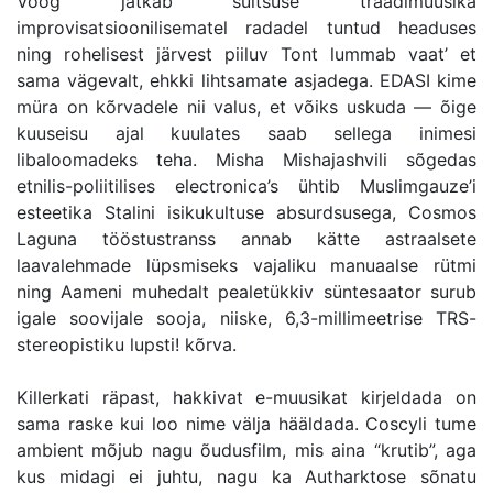
Voog jätkab suitsuse traadimuusika
improvisatsioonilisematel radadel tuntud headuses
ning rohelisest järvest piiluv Tont lummab vaat’ et
sama vägevalt, ehkki lihtsamate asjadega. EDASI kime
müra on kõrvadele nii valus, et võiks uskuda — õige
kuuseisu ajal kuulates saab sellega inimesi
libaloomadeks teha. Misha Mishajashvili sõgedas
etnilis-poliitilises electronica’s ühtib Muslimgauze’i
esteetika Stalini isikukultuse absurdsusega, Cosmos
Laguna tööstustranss annab kätte astraalsete
laavalehmade lüpsmiseks vajaliku manuaalse rütmi
ning Aameni muhedalt pealetükkiv süntesaator surub
igale soovijale sooja, niiske, 6,3-millimeetrise TRS-
stereopistiku lupsti! kõrva.
Killerkati räpast, hakkivat e-muusikat kirjeldada on
sama raske kui loo nime välja hääldada. Coscyli tume
ambient mõjub nagu õudusfilm, mis aina “krutib”, aga
kus midagi ei juhtu, nagu ka Autharktose sõnatu