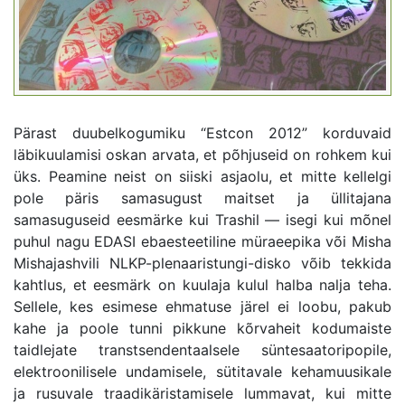
Pärast duubelkogumiku “Estcon 2012” korduvaid
läbikuulamisi oskan arvata, et põhjuseid on rohkem kui
üks. Peamine neist on siiski asjaolu, et mitte kellelgi
pole päris samasugust maitset ja üllitajana
samasuguseid eesmärke kui Trashil — isegi kui mõnel
puhul nagu EDASI ebaesteetiline müraeepika või Misha
Mishajashvili NLKP-plenaaristungi-disko võib tekkida
kahtlus, et eesmärk on kuulaja kulul halba nalja teha.
Sellele, kes esimese ehmatuse järel ei loobu, pakub
kahe ja poole tunni pikkune kõrvaheit kodumaiste
taidlejate transtsendentaalsele süntesaatoripopile,
elektroonilisele undamisele, sütitavale kehamuusikale
ja rusuvale traadikäristamisele lummavat, kui mitte