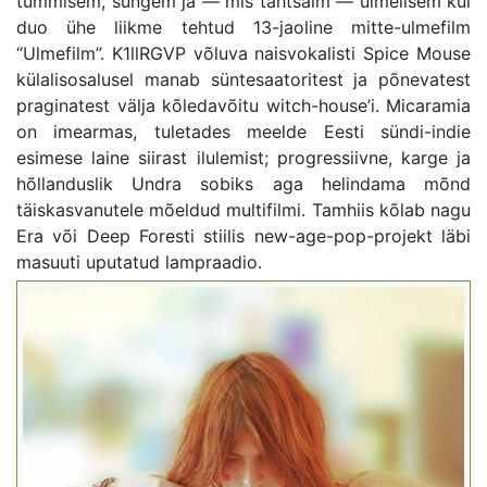
tummisem, süngem ja — mis tähtsaim — ulmelisem kui
duo ühe liikme tehtud 13-jaoline mitte-ulmefilm
“Ulmefilm”. K1llRGVP võluva naisvokalisti Spice Mouse
külalisosalusel manab süntesaatoritest ja põnevatest
praginatest välja kõledavõitu witch-house’i. Micaramia
on imearmas, tuletades meelde Eesti sündi-indie
esimese laine siirast ilulemist; progressiivne, karge ja
hõllanduslik Undra sobiks aga helindama mõnd
täiskasvanutele mõeldud multifilmi. Tamhiis kõlab nagu
Era või Deep Foresti stiilis new-age-pop-projekt läbi
masuuti uputatud lampraadio.