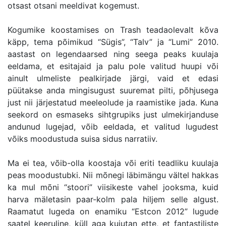
otsast otsani meeldivat kogemust.
Kogumike koostamises on Trash teadaolevalt kõva
käpp, tema põimikud “Sügis”, “Talv” ja “Lumi” 2010.
aastast on legendaarsed ning seega peaks kuulaja
eeldama, et esitajaid ja palu pole valitud huupi või
ainult ulmeliste pealkirjade järgi, vaid et edasi
püütakse anda mingisugust suuremat pilti, põhjusega
just nii järjestatud meeleolude ja raamistike jada. Kuna
seekord on esmaseks sihtgrupiks just ulmekirjanduse
andunud lugejad, võib eeldada, et valitud lugudest
võiks moodustuda suisa sidus narratiiv.
Ma ei tea, võib-olla koostaja või eriti teadliku kuulaja
peas moodustubki. Nii mõnegi läbimängu vältel hakkas
ka mul mõni “stoori” viisikeste vahel jooksma, kuid
harva mäletasin paar-kolm pala hiljem selle algust.
Raamatut lugeda on enamiku “Estcon 2012” lugude
saatel keeruline, küll aga kujutan ette, et fantastiliste