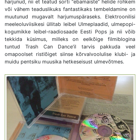
harjunud, nii et teatud sorti “ebamaiste” helide rohkem
või vähem teaduslikuks fantastikaks tembeldamine on
muutunud mugavalt harjumuspäraseks. Elektroonilisi
meeleoluviisikesi üllitab leibel Ulmeplaadid, ulmepopi-
kogumikke leibel-raadiosaade Eesti Pops ja nii võib
tekkida küsimus, milleks on eelkõige filmiblogina
tuntud Trash Can Dance’il tarvis pakkuda veel
omapoolset ristlõiget siinse kõrvalvoolulise klubi- ja
muidu pentsiku muusika hetkeseisust ulmevõtmes.