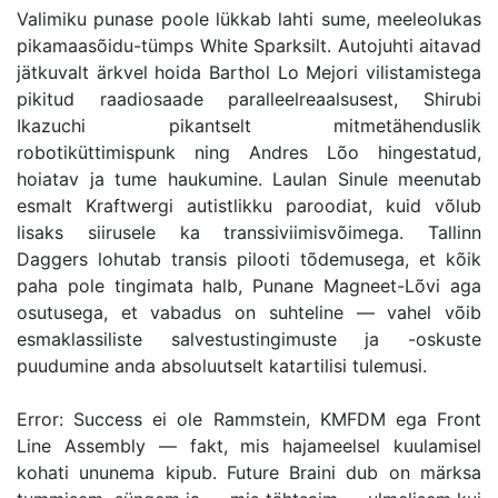
Valimiku punase poole lükkab lahti sume, meeleolukas
pikamaasõidu-tümps White Sparksilt. Autojuhti aitavad
jätkuvalt ärkvel hoida Barthol Lo Mejori vilistamistega
pikitud raadiosaade paralleelreaalsusest, Shirubi
Ikazuchi pikantselt mitmetähenduslik
robotiküttimispunk ning Andres Lõo hingestatud,
hoiatav ja tume haukumine. Laulan Sinule meenutab
esmalt Kraftwergi autistlikku paroodiat, kuid võlub
lisaks siirusele ka transsiviimisvõimega. Tallinn
Daggers lohutab transis pilooti tõdemusega, et kõik
paha pole tingimata halb, Punane Magneet-Lõvi aga
osutusega, et vabadus on suhteline — vahel võib
esmaklassiliste salvestustingimuste ja -oskuste
puudumine anda absoluutselt katartilisi tulemusi.
Error: Success ei ole Rammstein, KMFDM ega Front
Line Assembly — fakt, mis hajameelsel kuulamisel
kohati ununema kipub. Future Braini dub on märksa