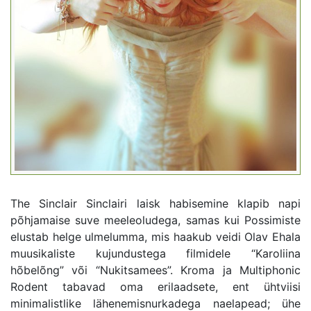
The Sinclair Sinclairi laisk habisemine klapib napi
põhjamaise suve meeleoludega, samas kui Possimiste
elustab helge ulmelumma, mis haakub veidi Olav Ehala
muusikaliste kujundustega filmidele “Karoliina
hõbelõng” või “Nukitsamees”. Kroma ja Multiphonic
Rodent tabavad oma erilaadsete, ent ühtviisi
minimalistlike lähenemisnurkadega naelapead; ühe