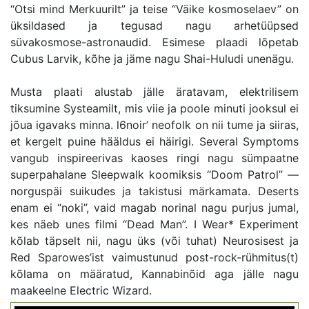
“Otsi mind Merkuurilt” ja teise “Väike kosmoselaev” on
üksildased ja tegusad nagu arhetüüpsed
süvakosmose-astronaudid. Esimese plaadi lõpetab
Cubus Larvik, kõhe ja jäme nagu Shai-Huludi unenägu.
Musta plaati alustab jälle äratavam, elektrilisem
tiksumine Systeamilt, mis viie ja poole minuti jooksul ei
jõua igavaks minna. l6noir’ neofolk on nii tume ja siiras,
et kergelt puine hääldus ei häirigi. Several Symptoms
vangub inspireerivas kaoses ringi nagu sümpaatne
superpahalane Sleepwalk koomiksis “Doom Patrol” —
norguspäi suikudes ja takistusi märkamata. Deserts
enam ei “noki”, vaid magab norinal nagu purjus jumal,
kes näeb unes filmi “Dead Man”. I Wear* Experiment
kõlab täpselt nii, nagu üks (või tuhat) Neurosisest ja
Red Sparowes’ist vaimustunud post-rock-rühmitus(t)
kõlama on määratud, Kannabinõid aga jälle nagu
maakeelne Electric Wizard.