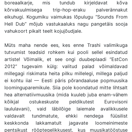
boreaalkarje, mis tundub kirjeldavat kõva
kõrvakuulmisega trip-hop-eraku palverännakut
eikuhugi. Kogumiku vaimukas lõpulugu “Sounds From
Hell Dub” mõjub vastukaaluks nagu pangetäis sooja
vahukoort pikalt teelt kojujõudjale.
Müts maha nende ees, kes enne Trashi valimikuga
tutvumist teadsid rohkem kui pooli sellel esindatud
artiste! Võimalik, et see ongi duubeplaadi “EstCon
2012” tugevaim külg: valitud palad võimaldavad
millegagi riskimata heita pilku millelegi, millega paljud
ei kohtu iial — Eesti päris põrandaaluse popmuusika
loominguparemikule. Siia pole koondatud mitte lihtsalt
hea alternatiivmuusika (mida kuuleb juba enam-vähem
kõikjal ostukeskuste peldikutest Eurovisoni
laululavani), vaid läbilõige laiemale avalikkusele
valdavalt tundmatute, ehkki nendega füüsilist
keskkonda lakkamatult jagavate loomeinimeste
pentsikust rööptegelikkusest, kus muusikatööstuse