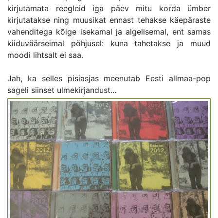
kirjutamata reegleid iga päev mitu korda ümber
kirjutatakse ning muusikat ennast tehakse käepäraste
vahenditega kõige isekamal ja algelisemal, ent samas
kiiduväärseimal põhjusel: kuna tahetakse ja muud
moodi lihtsalt ei saa.
Jah, ka selles pisiasjas meenutab Eesti allmaa-pop
sageli siinset ulmekirjandust...