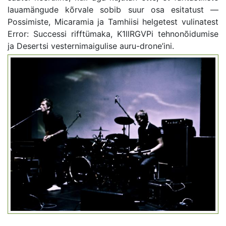
lauamängude kõrvale sobib suur osa esitatust —
Possimiste, Micaramia ja Tamhiisi helgetest vulinatest
Error: Successi rifftümaka, K1llRGVPi tehnonõidumise
ja Desertsi vesternimaigulise auru-drone’ini.