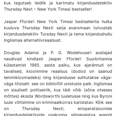
kus tegutseb leidlik ja kartmatu kirjandusdetektiiv
Thursday Next – New York Timesi bestseller!
Jasper Fforde’i New York Timesi bestsellerite hulka
kuuluva Thursday Nexti sarja avaromaan tutvustab
kirjandusdetektiiv Tursday Nexti ja tema kirjandushullu
Inglismaa alternatiivreaalsust.
Douglas Adamsi ja P. G. Wodehouse’i austajad
naudivad kindlasti Jasper Fforde’i Suurbritannia
külastamist 1985. aasta paiku, kus ajarännud on
tavalised, kloonimine reaalsus (dodod on saanud
lemmikloomadeks) ning kirjandusse suhtutakse väga-
väga tõsiselt: see on bibliofiili unistuste paik. Inglismaa
on sisuliselt politseiriik, kus tädi võib (sõna otseses
mõttes) eksida Wordsworthi luuletusse ning kus Byroni
luule võltsimine on kriminaalkorras karistatav. Kõik see
on Thursday Nexti, erioperatsioonide
kirjandusdetektiivide osakonna silmapaistva agendi