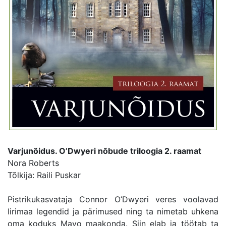
Varjunõidus. O’Dwyeri nõbude triloogia 2. raamat
Nora Roberts
Tõlkija: Raili Puskar
Pistrikukasvataja Connor O’Dwyeri veres voolavad
Iirimaa legendid ja pärimused ning ta nimetab uhkena
oma koduks Mayo maakonda. Siin elab ja töötab ta