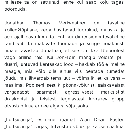
millesse ta on sattunud, enne kui saab koju tagasi
pöörduda.
Jonathan Thomas Meriweather on tavaline
kolledžiõpilane, keda huvitavad tüdrukud, muusika ja
aeg-ajalt savu kimuda. Ent kui dimensioonidevaheline
ränd viib ta rääkivate loomade ja sünge nõiakunsti
maale, avastab Jonathan, et see on ikka tõepoolest
väga eriline reis. Kui Jon-Tom mängib veidrat pilli
duarri, juhtuvad kentsakad lood – hakkab tööle imeline
maagia, mis võib olla ainus viis peatada tumedat
jõudu, mis ähvardab tema uut – võimalik, et ka vana –
maailma. Poolseniilsest kilpkonn-võlurist, salakavalast
varganäost saarmast, agressiivsest marksistist
draakonist ja teistest tegelastest koosnev grupp
otsustab luua armee algava sõja jaoks.
„Loitsulaulja”, esimene raamat Alan Dean Fosteri
„Loitsulaulja” sarjas, tutvustab võlu- ja kaosemaailma,