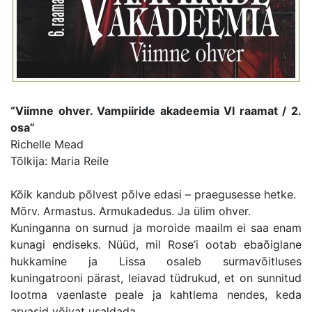
“Viimne ohver. Vampiiride akadeemia VI raamat / 2.
osa”
Richelle Mead
Tõlkija: Maria Reile
Kõik kandub põlvest põlve edasi – praegusesse hetke.
Mõrv. Armastus. Armukadedus. Ja ülim ohver.
Kuninganna on surnud ja moroide maailm ei saa enam
kunagi endiseks. Nüüd, mil Rose’i ootab ebaõiglane
hukkamine ja Lissa osaleb surmavõitluses
kuningatrooni pärast, leiavad tüdrukud, et on sunnitud
lootma vaenlaste peale ja kahtlema nendes, keda
arvasid võivat usaldada…