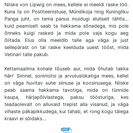
Niiske von Lipwig on mees, kellele ei meeldi raske töö.
Kuna ta on Postiteenistuse, Mündikoja ning Kuningliku
Panga juht, on tema panus muidugi eluliselt tähtis…
kuid peamiselt saab ta hakkama sõnadega, mis pole
õnneks kuigi rasked ja mida pole vaja kogu aeg
õlitada. Elus olla meeldib talle aga väga ja just
sellepärast on tal raske keelduda uuest tööst, mida
Vetinari talle pakub.
Kettamaailma kohale tõuseb aur, mida õhutab takka
härr’ Simnel, sonimütsi ja arvutuslükatiga mees, kellel
on väga huvitav suhe siinuse ja koosinusega. Niiske
peab saama hakkama tavotiga, mida on tünnide
kaupa, härjapõlvlastega, paksu töösturiga, kes
teadaolevalt on alluvaid trepist alla visanud, ja väga
vihaste päkapikkudega, kui tahab, et rong kogu täiega
kraavi ei sõidaks…