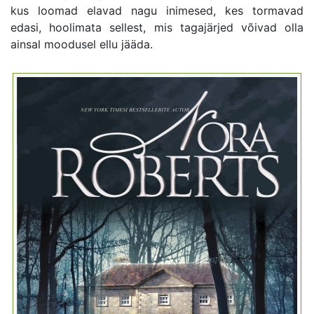
kus loomad elavad nagu inimesed, kes tormavad
edasi, hoolimata sellest, mis tagajärjed võivad olla
ainsal moodusel ellu jääda.