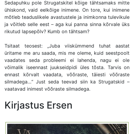
Sedapuhku pole Strugatskitel kõige tähtsamaks mitte
ühiskond, vaid eelkõige inimene. On tore, kui inimene
mõtleb teaduslikele avastustele ja inimkonna tulevikule
ja võitleb selle eest – aga kui panna sinna kõrvale üks
rikutud lapsepõlv? Kumb on tähtsam?
Tsitaat teosest: „Juba viiskümmend tuhat aastat
üritame me aru saada, mis me oleme, kuid seestpoolt
vaadates seda probleemi ei lahenda, nagu ei ole
võimalik iseennast juukseidpidi üles tõsta. Tarvis on
ennast kõrvalt vaadata, võõraste, täiesti võõraste
silmadega…“ Just seda teevad siin ka Strugatskid –
vaatavad inimest võõraste silmadega.
Kirjastus Ersen