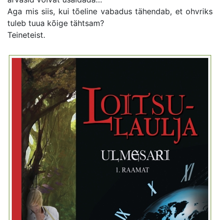
Aga mis siis, kui tõeline vabadus tähendab, et ohvriks
tuleb tuua kõige tähtsam?
Teineteist.