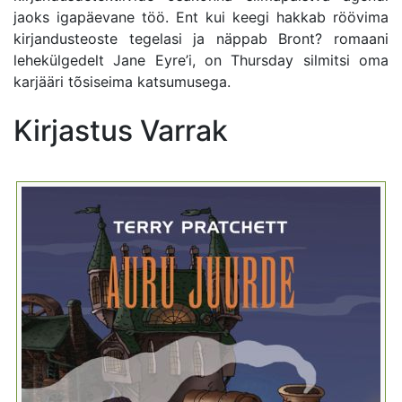
jaoks igapäevane töö. Ent kui keegi hakkab röövima
kirjandusteoste tegelasi ja näppab Bront? romaani
lehekülgedelt Jane Eyre’i, on Thursday silmitsi oma
karjääri tõsiseima katsumusega.
Kirjastus Varrak