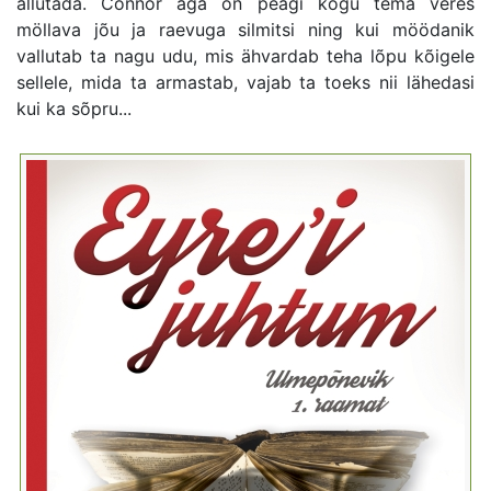
allutada. Connor aga on peagi kogu tema veres
möllava jõu ja raevuga silmitsi ning kui möödanik
vallutab ta nagu udu, mis ähvardab teha lõpu kõigele
sellele, mida ta armastab, vajab ta toeks nii lähedasi
kui ka sõpru...