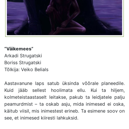
“Väikemees”
Arkadi Strugatski
Boriss Strugatski
Tõlkija: Veiko Belials
Aastavanune laps satub üksinda võõrale planeedile.
Kuid jääb sellest hoolimata ellu. Kui ta hiljem,
kolmeteistaastaselt leitakse, pakub ta leidjatele palju
peamurdmist – ta oskab asju, mida inimesed ei oska,
käitub viisil, mis inimestest erineb. Ta esimene soov on
see, et inimesed kiiresti lahkuksid.