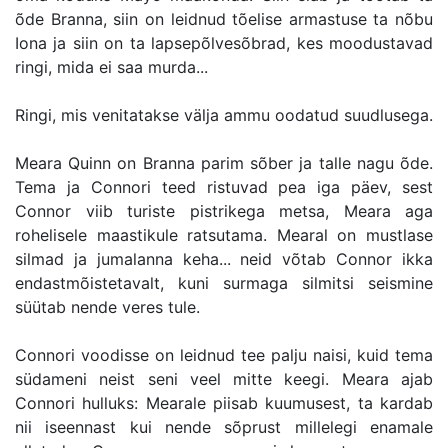
õde Branna, siin on leidnud tõelise armastuse ta nõbu
Iona ja siin on ta lapsepõlvesõbrad, kes moodustavad
ringi, mida ei saa murda...
Ringi, mis venitatakse välja ammu oodatud suudlusega.
Meara Quinn on Branna parim sõber ja talle nagu õde.
Tema ja Connori teed ristuvad pea iga päev, sest
Connor viib turiste pistrikega metsa, Meara aga
rohelisele maastikule ratsutama. Mearal on mustlase
silmad ja jumalanna keha... neid võtab Connor ikka
endastmõistetavalt, kuni surmaga silmitsi seismine
süütab nende veres tule.
Connori voodisse on leidnud tee palju naisi, kuid tema
südameni neist seni veel mitte keegi. Meara ajab
Connori hulluks: Mearale piisab kuumusest, ta kardab
nii iseennast kui nende sõprust millelegi enamale