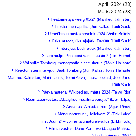
Aprill 2024 (23)
Märts 2024 (23)
Peatoimetaja veerg 03/24 (Manfred Kalmsten)
Erektor juba aprillis (Jüri Kallas, Lüüli Suuk)
Ulmeühingu aastakoosolek 2024 (Veiko Belials)
Kaks autorit, üks ajajärk. Debüüt (Lüüli Suuk)
Intervjuu: Lüüli Suuk (Manfred Kalmsten)
Larbimulje: Princepsi vari - Fuusia 2 (Tim Hornet)
Välispilk: Tombergi monograafia sissejuhatus (Tõnis Hallaste)
Reaktori suur intervjuu: Jaak Tomberg (Jüri Kallas, Tõnis Hallaste,
Manfred Kalmsten, Mairi Laurik, Tormi Ariva, Laura Loolaid, Joel Jans,
Lüüli Suuk)
Päeva materjal Wikipedias, märts 2024 (Taivo Rist)
Raamatuarvustus: „Maagilise maailma vardjad” (Elar Haljas)
Arvustus: Ajakatastroof (Agur Tänav)
Mänguarvustus: „Helldivers 2“ (Erik Loide)
Film „Düün 2” – võimu talumatu ahvatlus (Erkki Kõlu)
Filmiarvustus: Dune Part Two (Jaagup Mahkra)
Uudiskirjandus 03/24