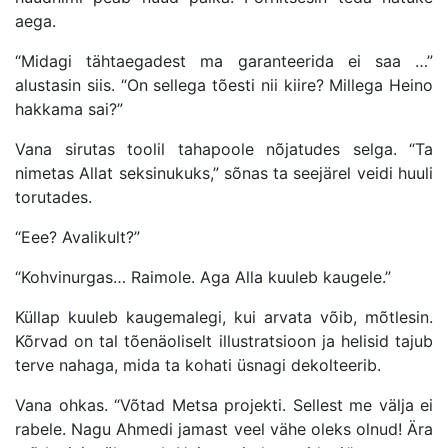
aega.
“
Midagi tähtaegadest ma garanteerida ei saa …”
alustasin siis. “On sellega t
õ
esti nii kiire? Millega Heino
hakkama sai?”
Vana sirutas toolil tahapoole n
õ
jatudes selga. “Ta
nimetas Allat seksinukuks,” s
õnas ta
seejärel veidi huuli
torutades.
“
E
ee? Avalikult?
”
“
Kohvinurgas… Raimole. Aga Alla kuuleb kaugele.”
Küllap kuuleb kaugemalegi, kui arvata v
õ
ib, m
õ
tlesin.
K
õ
rvad o
n
tal t
õ
enäoliselt illustratsioon ja helisid tajub
terve nahaga,
mida
ta kohati üsnagi dekolteerib.
Vana ohkas.
“
V
õ
tad Metsa projekti. Sellest me vä
lja ei
rabele. Nagu Ahmedi jamast veel v
ähe oleks olnud!
Ä
ra