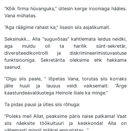
“
K
õ
ik firma hüvanguks,” ütlesin kerge irooniaga hääles.
Vana mü
hatas.
“
A
ga r
äägime rahast ka,” lisasin siis asjalikumalt.
Seksinukk… Alla
“
suguv
õ
sas
” kahtlemata leidus neidki,
aga muidu oli ta harilik sünt-sekretär,
diversiteedikontrolli ja diskrimineerimistuvastuse
funktsiooniga. Sekretärita oleksime ehk hakkama
saanud.
“
Olgu siis peale,
“
l
õ
petas Vana
, torutas siis korraks
jälle huuli ja lausus veidi vaiksemalt:
“Ä
rge
kaastundeavaldustega Heinole liiale ka minge.”
Ta pidas pausi ja ütles siis r
õ
huga:
“
Poleks meil Allat
, peaksime päris naise palkama! Vaat
siis näeksite töökultuuri ja keskkonda! Alla on
vähemasti mingil määral ennustatav…”