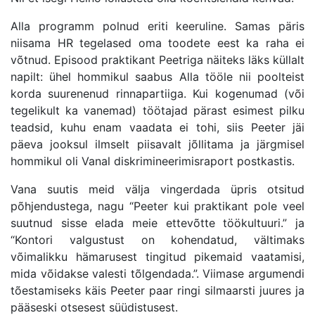
Alla programm polnud eriti
keeruline. Samas p
ä
ris
niisama HR tegelased oma toodete eest ka raha ei
v
õ
tnud
. Episood praktikant Peetriga n
äiteks lä
ks k
üllalt
napilt: ühel hommikul saabus Alla tööle nii poolteist
korda suurenenud rinnapartiiga. Kui kogenumad (v
õ
i
tegelikult ka vanemad) t
öö
tajad p
ärast esimest pilku
teadsid, kuhu enam vaadata ei tohi, siis Peeter jäi
päeva jooksul ilmselt piisavalt j
õ
llitama ja järgmisel
hommikul oli Vanal diskrimineerimisraport postkastis.
Vana suutis meid vä
lja vingerdada
ü
pris otsitud
p
õ
hjendustega, nagu
“
Peeter kui praktikant pole veel
suutnud sisse elada meie ettev
õ
tte töö
kultuuri
.” ja
“
Kontori valgustust on kohendatud, vältimaks
v
õ
imalikku hämarusest tingitud pikemaid vaatamisi,
mida v
õ
idakse valesti t
õlgendada
.”. Viimase argumendi
t
õ
estamiseks käis Peeter paar ringi silmaarsti juures ja
pääseski otsesest süüdistusest.