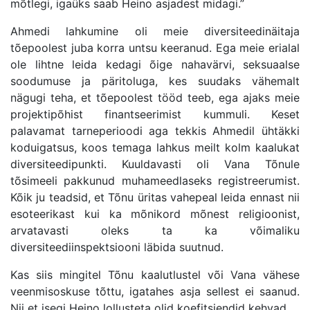
m
õ
tlegi, igaüks saab Heino asjadest midagi.”
Ahmedi lahkumine oli meie diversiteedinäitaja
t
õ
epoolest juba korra untsu keeranud. Ega meie erialal
ole lihtne leida kedagi
õ
ige nahav
ärvi, seksuaalse
soodumuse ja päritoluga, kes suudaks vä
hemalt
n
ägugi teha, et t
õ
epoolest t
ööd
teeb
, ega ajaks meie
projektip
õ
hist finantseerimist kummuli. Keset
palavamat tarneperioodi aga tekkis Ahmedil ü
ht
äkki
koduigatsus, koos temaga lahkus meilt kolm kaalukat
diversiteedipunkti. Kuuldavasti oli Vana T
õ
nule
t
õ
simeeli pakkunud muhameedlaseks registreeru
mist.
K
õ
ik ju teadsid, et T
õ
nu üritas vahepeal leida ennast nii
esoteerikast kui ka m
õ
nikord m
õ
nest religioonist,
arvatavasti oleks ta ka v
õ
imaliku
diversiteediinspektsiooni läbida suutnud.
Kas siis mingitel T
õ
nu
kaalutlustel v
õ
i Vana v
ä
hese
veenmisoskuse t
õ
ttu, igatahes asja sellest ei saanud.
Nii et isegi Heino lollusteta olid koefitsiendid kehvad.