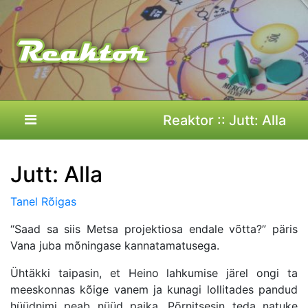
Reaktor :: Jutt: Alla
Jutt: Alla
Tanel Rõigas
“
Saad sa siis Metsa projektiosa endale v
õ
tta?
” päris
Vana juba m
õ
ningase kannatamatusega.
Üht
äkki taipasin, et Heino lahkumise jä
rel ongi
ta
meeskonnas k
õ
ige vanem ja kunagi lollitades pandud
hüüdnimi peab nüüd paika. P
õ
rnitsesin teda natuke