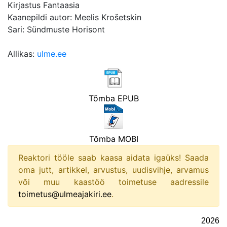
Kirjastus Fantaasia
Kaanepildi autor: Meelis Krošetskin
Sari: Sündmuste Horisont
Allikas:
ulme.ee
Tõmba EPUB
Tõmba MOBI
Reaktori tööle saab kaasa aidata igaüks! Saada
oma jutt, artikkel, arvustus, uudisvihje, arvamus
või muu kaastöö toimetuse aadressile
toimetus@ulmeajakiri.ee
.
2026