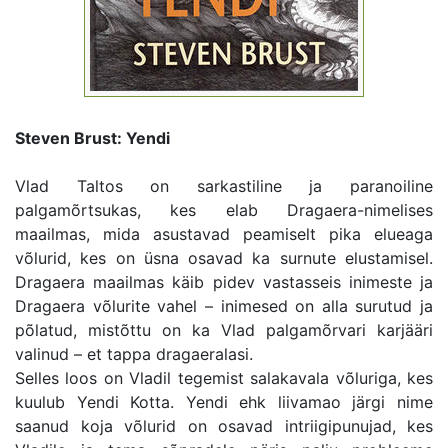
Steven Brust: Yendi
Vlad Taltos on sarkastiline ja paranoiline
palgamõrtsukas, kes elab Dragaera-nimelises
maailmas, mida asustavad peamiselt pika elueaga
võlurid, kes on üsna osavad ka surnute elustamisel.
Dragaera maailmas käib pidev vastasseis inimeste ja
Dragaera võlurite vahel – inimesed on alla surutud ja
põlatud, mistõttu on ka Vlad palgamõrvari karjääri
valinud – et tappa dragaeralasi.
Selles loos on Vladil tegemist salakavala võluriga, kes
kuulub Yendi Kotta. Yendi ehk liivamao järgi nime
saanud koja võlurid on osavad intriigipunujad, kes