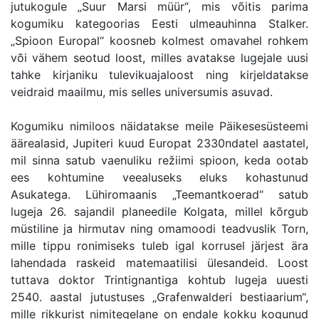
jutukogule „Suur Marsi müür“, mis võitis parima
kogumiku kategoorias Eesti ulmeauhinna Stalker.
„Spioon Europal“ koosneb kolmest omavahel rohkem
või vähem seotud loost, milles avatakse lugejale uusi
tahke kirjaniku tulevikuajaloost ning kirjeldatakse
veidraid maailmu, mis selles universumis asuvad.
Kogumiku nimiloos näidatakse meile Päikesesüsteemi
äärealasid, Jupiteri kuud Europat 2330ndatel aastatel,
mil sinna satub vaenuliku režiimi spioon, keda ootab
ees kohtumine veealuseks eluks kohastunud
Asukatega. Lühiromaanis „Teemantkoerad“ satub
lugeja 26. sajandil planeedile Kolgata, millel kõrgub
müstiline ja hirmutav ning omamoodi teadvuslik Torn,
mille tippu ronimiseks tuleb igal korrusel järjest ära
lahendada raskeid matemaatilisi ülesandeid. Loost
tuttava doktor Trintignantiga kohtub lugeja uuesti
2540. aastal jutustuses „Grafenwalderi bestiaarium“,
mille rikkurist nimitegelane on endale kokku kogunud