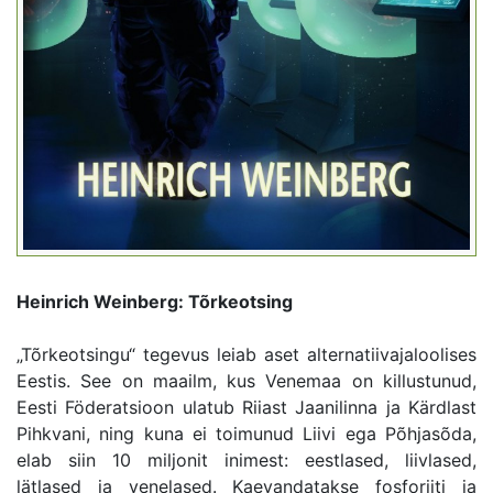
Heinrich Weinberg: Tõrkeotsing
„Tõrkeotsingu“ tegevus leiab aset alternatiivajaloolises
Eestis. See on maailm, kus Venemaa on killustunud,
Eesti Föderatsioon ulatub Riiast Jaanilinna ja Kärdlast
Pihkvani, ning kuna ei toimunud Liivi ega Põhjasõda,
elab siin 10 miljonit inimest: eestlased, liivlased,
lätlased ja venelased. Kaevandatakse fosforiiti ja