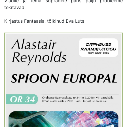
Vladile ja tema sõpradele päris palju probleeme
tekitavad.
Kirjastus Fantaasia, tõlkinud Eva Luts