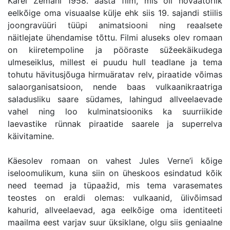
Karel Zemani 1958. aasta film, mis oli novaatorlik
eelkõige oma visuaalse külje ehk siis 19. sajandi stiilis
joongravüüri tüüpi animatsiooni ning reaalsete
näitlejate ühendamise tõttu. Filmi aluseks olev romaan
on kiiretempoline ja pööraste süžeekäikudega
ulmeseiklus, millest ei puudu hull teadlane ja tema
tohutu hävitusjõuga hirmuäratav relv, piraatide võimas
salaorganisatsioon, nende baas vulkaanikraatriga
saladusliku saare südames, lahingud allveelaevade
vahel ning loo kulminatsiooniks ka suurriikide
laevastike rünnak piraatide saarele ja superrelva
käivitamine.
Käesolev romaan on vahest Jules Verne’i kõige
iseloomulikum, kuna siin on üheskoos esindatud kõik
need teemad ja tüpaažid, mis tema varasemates
teostes on eraldi olemas: vulkaanid, ülivõimsad
kahurid, allveelaevad, aga eelkõige oma identiteeti
maailma eest varjav suur üksiklane, olgu siis geniaalne