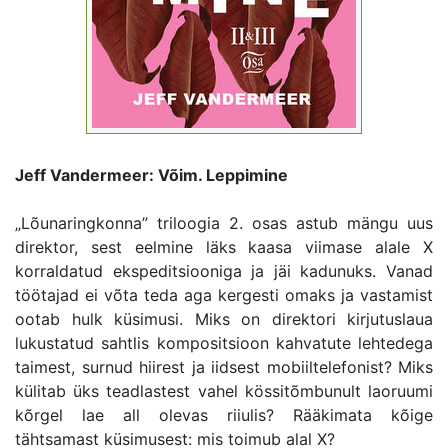
Jeff Vandermeer: Võim. Leppimine
„Lõunaringkonna” triloogia 2. osas astub mängu uus
direktor, sest eelmine läks kaasa viimase alale X
korraldatud ekspeditsiooniga ja jäi kadunuks. Vanad
töötajad ei võta teda aga kergesti omaks ja vastamist
ootab hulk küsimusi. Miks on direktori kirjutuslaua
lukustatud sahtlis kompositsioon kahvatute lehtedega
taimest, surnud hiirest ja iidsest mobiiltelefonist? Miks
külitab üks teadlastest vahel kössitõmbunult laoruumi
kõrgel lae all olevas riiulis? Rääkimata kõige
tähtsamast küsimusest: mis toimub alal X?