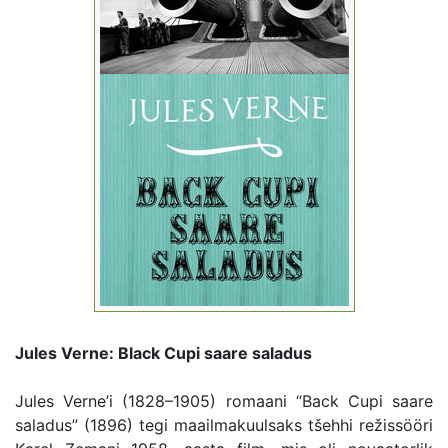
Jules Verne: Black Cupi saare saladus
Jules Verne’i (1828–1905) romaani “Back Cupi saare
saladus” (1896) tegi maailmakuulsaks tšehhi režissööri