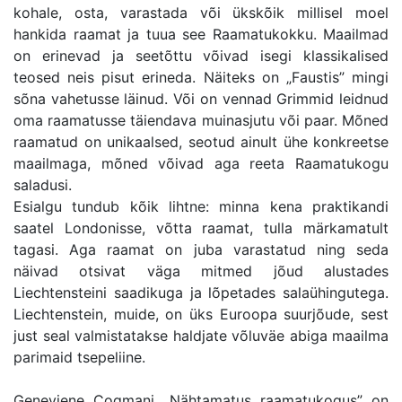
kohale, osta, varastada või ükskõik millisel moel
hankida raamat ja tuua see Raamatukokku. Maailmad
on erinevad ja seetõttu võivad isegi klassikalised
teosed neis pisut erineda. Näiteks on „Faustis” mingi
sõna vahetusse läinud. Või on vennad Grimmid leidnud
oma raamatusse täiendava muinasjutu või paar. Mõned
raamatud on unikaalsed, seotud ainult ühe konkreetse
maailmaga, mõned võivad aga reeta Raamatukogu
saladusi.
Esialgu tundub kõik lihtne: minna kena praktikandi
saatel Londonisse, võtta raamat, tulla märkamatult
tagasi. Aga raamat on juba varastatud ning seda
näivad otsivat väga mitmed jõud alustades
Liechtensteini saadikuga ja lõpetades salaühingutega.
Liechtenstein, muide, on üks Euroopa suurjõude, sest
just seal valmistatakse haldjate võluväe abiga maailma
parimaid tsepeliine.
Geneviene Cogmani „Nähtamatus raamatukogus” on