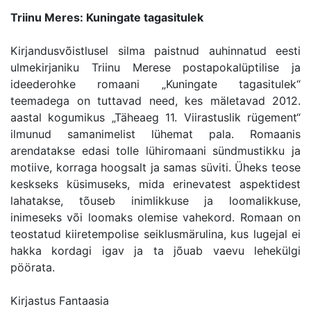
Triinu Meres: Kuningate tagasitulek
Kirjandusvõistlusel silma paistnud auhinnatud eesti
ulmekirjaniku Triinu Merese postapokalüptilise ja
ideederohke romaani „Kuningate tagasitulek“
teemadega on tuttavad need, kes mäletavad 2012.
aastal kogumikus „Täheaeg 11. Viirastuslik rügement“
ilmunud samanimelist lühemat pala. Romaanis
arendatakse edasi tolle lühiromaani sündmustikku ja
motiive, korraga hoogsalt ja samas süviti. Üheks teose
keskseks küsimuseks, mida erinevatest aspektidest
lahatakse, tõuseb inimlikkuse ja loomalikkuse,
inimeseks või loomaks olemise vahekord. Romaan on
teostatud kiiretempolise seiklusmärulina, kus lugejal ei
hakka kordagi igav ja ta jõuab vaevu lehekülgi
pöörata.
Kirjastus Fantaasia