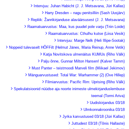
Intervjuu: Juhan Habicht (J. J. Metsavana, Jüri Kallas)
Harry Dresden – nagu penitsilliin (Sash Uusjärv)
Repliik: Žanrikirjanduse alaväärsusest (J. J. Metsavana)
Raamatuarvustus: Maa, kus puudel pole varju (Triin Loide)
Raamatuarvustus: Cthulhu kutse (Liisa Vesik)
Intervjuu: Marge Nelk (Heli Illipe-Sootak)
Noppeid tulevaselt HÕFFilt (Helmut Jänes, Maria Reinup, Anne Vetik)
Katja Novitskova ulmenäitus KUMUs (Riho Välk)
Palju õnne, Gunnar Milton Hansen! (Kalver Tamm)
Must Panter – teistmoodi Marveli film (Miikael Jekimov)
Mänguarvustused: Total War: Warhammer (2) (Ove Hillep)
Filmiarvustus: Pacific Rim: Uprising (Riho Välk)
Spekulatsioonid nüüdse aja noorte inimeste ulmekirjanduslembuse
teemal (Tormi Ariva)
Uudiskirjandus 03/18
Ulmkonnakroonika 03/18
Jyrka karvustused 03/18 (Jüri Kallas)
Juttudest 03/18 (Tõnis Hallaste)