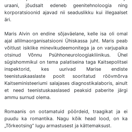
uraani, jõudsalt edeneb geenitehnoloogia ning
korporatsioonid ajavad nii seaduslikku kui illegaalset
äri.
Maris Alvin on endine sõjaväelane, kelle isa oli omal
ajal allilmaorganisatsiooni Ühiskassa juht. Maris peab
võitlust isiklike minevikudeemonitega ja on varjupaika
otsinud Võnnu Psühhoneuroloogiakliinikus. Ühel
sügishommikul on tema palatiseina taga Kaitsepolitsei
inspektorid, kes uurivad Marise endiste
teenistuskaaslaste poolt sooritatud röövmõrva
Kaitseministeeriumi salajases diagnostikalaboris, ainult
et need teenistuskaaslased peaksid paberite järgi
ammu surnud olema.
Romaanis on ootamatuid pöördeid, traagikat ja ei
puudu ka romantika. Nagu kõik head lood, on ka
„Tõrkeotsing“ lugu armastusest ja kättemaksust.