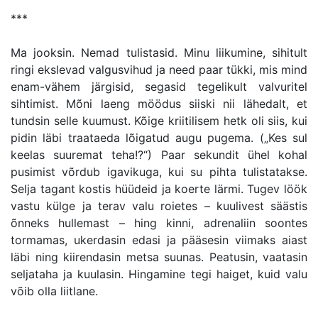
***
Ma jooksin. Nemad tulistasid. Minu liikumine, sihitult
ringi ekslevad valgusvihud ja need paar tükki, mis mind
enam-vähem järgisid, segasid tegelikult valvuritel
sihtimist. Mõni laeng möödus siiski nii lähedalt, et
tundsin selle kuumust. Kõige kriitilisem hetk oli siis, kui
pidin läbi traataeda lõigatud augu pugema. („Kes sul
keelas suuremat teha!?“) Paar sekundit ühel kohal
pusimist võrdub igavikuga, kui su pihta tulistatakse.
Selja tagant kostis hüüdeid ja koerte lärmi. Tugev löök
vastu külge ja terav valu roietes – kuulivest säästis
õnneks hullemast – hing kinni, adrenaliin soontes
tormamas, ukerdasin edasi ja pääsesin viimaks aiast
läbi ning kiirendasin metsa suunas. Peatusin, vaatasin
seljataha ja kuulasin. Hingamine tegi haiget, kuid valu
võib olla liitlane.