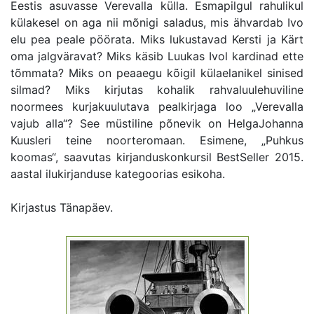
Eestis asuvasse Verevalla külla. Esmapilgul rahulikul
külakesel on aga nii mõnigi saladus, mis ähvardab Ivo
elu pea peale pöörata. Miks lukustavad Kersti ja Kärt
oma jalgväravat? Miks käsib Luukas Ivol kardinad ette
tõmmata? Miks on peaaegu kõigil külaelanikel sinised
silmad? Miks kirjutas kohalik rahvaluulehuviline
noormees kurjakuulutava pealkirjaga loo „Verevalla
vajub alla“? See müstiline põnevik on HelgaJohanna
Kuusleri teine noorteromaan. Esimene, „Puhkus
koomas“, saavutas kirjanduskonkursil BestSeller 2015.
aastal ilukirjanduse kategoorias esikoha.
Kirjastus Tänapäev.