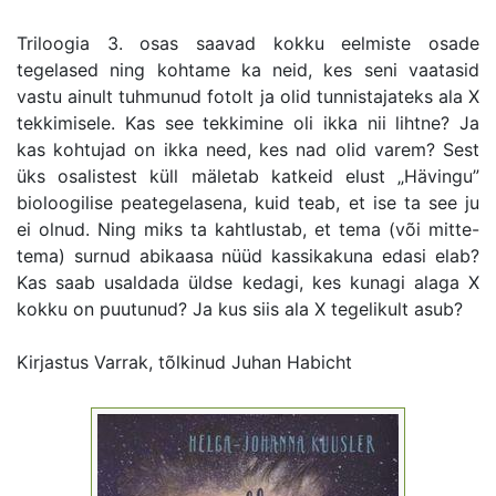
Triloogia 3. osas saavad kokku eelmiste osade
tegelased ning kohtame ka neid, kes seni vaatasid
vastu ainult tuhmunud fotolt ja olid tunnistajateks ala X
tekkimisele. Kas see tekkimine oli ikka nii lihtne? Ja
kas kohtujad on ikka need, kes nad olid varem? Sest
üks osalistest küll mäletab katkeid elust „Hävingu”
bioloogilise peategelasena, kuid teab, et ise ta see ju
ei olnud. Ning miks ta kahtlustab, et tema (või mitte-
tema) surnud abikaasa nüüd kassikakuna edasi elab?
Kas saab usaldada üldse kedagi, kes kunagi alaga X
kokku on puutunud? Ja kus siis ala X tegelikult asub?
Kirjastus Varrak, tõlkinud Juhan Habicht