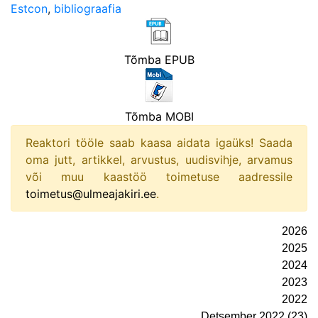
Estcon
,
bibliograafia
Tõmba EPUB
Tõmba MOBI
Reaktori tööle saab kaasa aidata igaüks! Saada
oma jutt, artikkel, arvustus, uudisvihje, arvamus
või muu kaastöö toimetuse aadressile
toimetus@ulmeajakiri.ee
.
2026
2025
2024
2023
2022
Detsember 2022 (23)