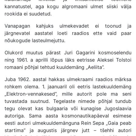
kannatustel, aga kogu algromaani ulmet siiski välja
rookida ei suudetud.
Vanapagan kahjuks ulmekevadet ei toonud ja
järgnevatel aastatel loeti raadios ette vaid paar
nõukogude lasteulmejuttu.
Olukord muutus pärast Juri Gagarini kosmoselendu
ning 1961. a aprilli lõpus läks eetrisse Aleksei Tolstoi
romaani põhjal tehtud kuuldemäng „Aeliita”.
Juba 1962. aastal hakkas ulmekraami raadios märksa
rohkem olema. 1. jaanuaril oli eetris lastekuuldemäng
„Elektron-vennakesed”, mille autorit pole ma seni
tuvastada suutnud. Tegelaste nimede põhjal tundub
tegu olevat kas bulgaaria või kunagise Jugoslaavia
autoriga. Sama aasta kosmonautikapäeval esimese
eesti autori ulmekuuldemänguna Rein Sepa „Gaia peab
startima” ja augustis järgnev jutt – tšehhi autori