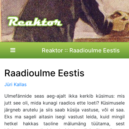
Reaktor :: Raadioulme Eestis
Raadioulme Eestis
Jüri Kallas
Ulmefännide seas aeg-ajalt ikka kerkib küsimus: mis
jutt see oli, mida kunagi raadios ette loeti? Küsimusele
järgneb arutelu ja siis saab küsija vastuse, või ei saa.
Eks ma sageli aitasin isegi vastust leida, kuid mingil
hetkel hakkas taoline mälumäng tüütama, sest