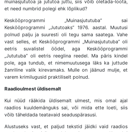
muinasjututoa ja jututoa juttu, siis võib oletada-loota,
et need numbrid polegi ehk lõplikud?
Keskööprogrammi „Muinasjututuba” sai
Keskööprogrammi „Jututoaks” 1976. aastal. Muutusi
polnud palju ja suuresti oli tegu sama saatega. Vahe
vast selles, et Keskööprogrammi „Muinasjututuba” oli
eetris suvalistel öödel, aga Keskööprogrammi
„Jututuba” oli eetris reeglina reedel. Ma päris kindel
pole, aga tundub, et nimemuutusega läks ka juttude
žanriline valik kirevamaks. Mulle on jäänud mulje, et
varem krimilugusid praktiliselt polnud.
Raadioulmest üldisemalt
Kui nüüd rääkida üldisemalt ulmest, mis omal ajal
raadios kuuldemänguks sai, või mida ette loeti, siis
võib täheldada teatavaid seaduspärasusi.
Alustuseks vast, et paljud tekstid jäidki vaid raadios