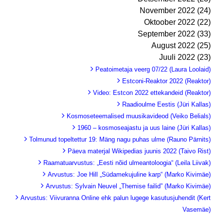
November 2022 (24)
Oktoober 2022 (22)
September 2022 (33)
August 2022 (25)
Juuli 2022 (23)
Peatoimetaja veerg 07/22 (Laura Loolaid)
Estconi-Reaktor 2022 (Reaktor)
Video: Estcon 2022 ettekandeid (Reaktor)
Raadioulme Eestis (Jüri Kallas)
Kosmoseteemalised muusikavideod (Veiko Belials)
1960 – kosmoseajastu ja uus laine (Jüri Kallas)
Tolmunud topeltettur 19: Mäng nagu puhas ulme (Rauno Pärnits)
Päeva materjal Wikipedias juunis 2022 (Taivo Rist)
Raamatuarvustus: „Eesti nõid ulmeantoloogia“ (Leila Liivak)
Arvustus: Joe Hill „Südamekujuline karp“ (Marko Kivimäe)
Arvustus: Sylvain Neuvel „Themise failid” (Marko Kivimäe)
Arvustus: Viivuranna Online ehk palun lugege kasutusjuhendit (Kert
Vasemäe)