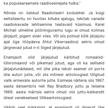
ka populaarsemate raadioesinejate hulka.”
Nõnda on öeldud Raadioteatri kodulehel. Ja kuigi
eeltsiteeritu on huvitav killuke ajalugu, tekitab vanade
raadiokavade lehitsemine teatavaid küsimusi. Karel
Michali ulmeline pööninguvaimu lugu ei olnud kolmas
järjejutt, pigem siiski viies. Või siis polnud kõik järjejutu
ajal (iga tööpäeva õhtul Vikerraadios) eetris olnud
järgnevad jutud n-ö õiged järjejutud.
Enamjaolt olid järjejutud kärbitud romaanid-
lühiromaanid või pikemad jutud, aga oli ka selliseid
järjejutunädalaid, mil ühe pika teksti asemel oli ports
ühe autori jutte, või siis mõnest antoloogiast tõlgitud
valik erinevate autorite jutte. Esimese näitena siis 1967.
aasta detsembris neli Ray Bradbury juttu ja teisena
1969. aasta märtsis eetris olnud viis juttu-katkendit
ühest venekeelsest tõlkeantoloogiast.
Väärib veel märkimist, et enamjaolt oli järjejutt ühe