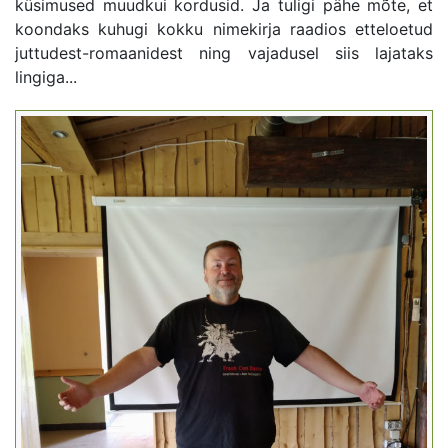
küsimused muudkui kordusid. Ja tuligi pähe mõte, et
koondaks kuhugi kokku nimekirja raadios etteloetud
juttudest-romaanidest ning vajadusel siis lajataks
lingiga...