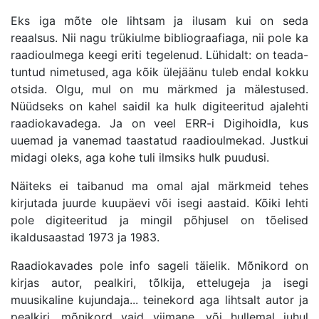
Eks iga mõte ole lihtsam ja ilusam kui on seda
reaalsus. Nii nagu trükiulme bibliograafiaga, nii pole ka
raadioulmega keegi eriti tegelenud. Lühidalt: on teada-
tuntud nimetused, aga kõik ülejäänu tuleb endal kokku
otsida. Olgu, mul on mu märkmed ja mälestused.
Nüüdseks on kahel saidil ka hulk digiteeritud ajalehti
raadiokavadega. Ja on veel ERR-i Digihoidla, kus
uuemad ja vanemad taastatud raadioulmekad. Justkui
midagi oleks, aga kohe tuli ilmsiks hulk puudusi.
Näiteks ei taibanud ma omal ajal märkmeid tehes
kirjutada juurde kuupäevi või isegi aastaid. Kõiki lehti
pole digiteeritud ja mingil põhjusel on tõelised
ikaldusaastad 1973 ja 1983.
Raadiokavades pole info sageli täielik. Mõnikord on
kirjas autor, pealkiri, tõlkija, ettelugeja ja isegi
muusikaline kujundaja... teinekord aga lihtsalt autor ja
pealkiri, mõnikord vaid viimane, või hullemal juhul