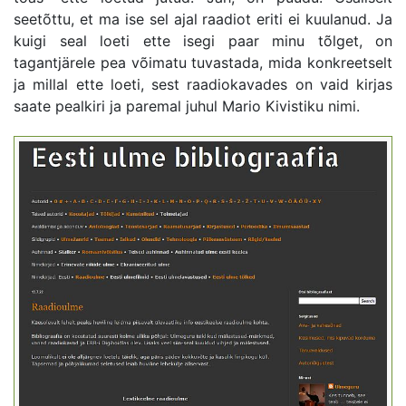
seetõttu, et ma ise sel ajal raadiot eriti ei kuulanud. Ja
kuigi seal loeti ette isegi paar minu tõlget, on
tagantjärele pea võimatu tuvastada, mida konkreetselt
ja millal ette loeti, sest raadiokavades on vaid kirjas
saate pealkiri ja paremal juhul Mario Kivistiku nimi.