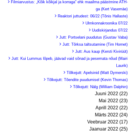
Filmiarvustus: „Kõik kõikjal ja korraga” ehk maailma päästmine ATH-
ga (Kert Vasemäe)
Reaktori juttudest: 06/22 (Tõnis Hallaste)
Ulmkonnakroonika 07/22
Uudiskirjandus 07/22
Jutt: Portselani puudutus (Gustav Vaba)
Jutt: Tõrksa taltsutamine (Tim Hornet)
Jutt: Aus kaup (Kersti Kivirüüt)
Jutt: Kui Lummus lõpeb, jäävad vaid sõnad ja pesemata nõud (Mairi
Laurik)
Tõlkejutt: Apelsinid (Matt Dymerski)
Tõlkejutt: Tõendite puudumisel (Kevin Thomas)
Tõlkejutt: Nälg (William Dalphin)
Juuni 2022 (22)
Mai 2022 (23)
Aprill 2022 (22)
Märts 2022 (24)
Veebruar 2022 (17)
Jaanuar 2022 (25)