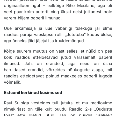
originaalloomingut – eelkõige Riho Mesilane, aga oli
veel paar-kolm autorit ning ükski neist juttudest pole
varem-hiljem paberil ilmunud.
Uue ärkamisaja ja uue vabariigi tulekuga jäi ulme
raadios paraja vaeslapse rolli. „Jututuba” kadus üldse,
aga õnneks jäid jäjejutt ja kuuldemängud.
Kõige suurem muutus on vast selles, et nüüd on pea
kõik raadios etteloetavad jutud varasemalt paberil
ilmunud. Jah, on erandeid, aga need on üsna
haruldased erandid, võrreldes nõukogude ajaga, mil
raadios etteloetavat polnud maakeeles paberil lugeda
võimalik.
Estconil kerkinud küsimused
Raul Sulbiga vesteldes tuli jutuks, et mu raadioulme
nimekirjast on täielikult puudu Raadio 2-s „Õuduste
toas” ette loetud jutud. Jah, on puudu! Osaliselt