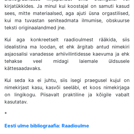
kirjatükkides. Ja minul kui koostajal on samuti kasud
sees, mitte materiaalsed, aga ajuti üsna orgastilised,
kui ma tuvastan seniteadmata ilmumise, obskuurse
teksti originaalandmed jne.
Kui aga konkreetselt raadioulmest rääkida, siis
idealistina ma loodan, et ehk ärgitab antud nimekiri
asjaosalisi vanadesse arhiivilintidesse kaevuma ja ehk
tehakse veel midagi laiemale üldsusele
kättesaadavaks.
Kui seda ka ei juhtu, siis isegi praegusel kujul on
nimekirjast kasu, kasvõi seeläbi, et koos nimekirjaga
on lingikogu. Piisavalt praktiline ja kõigile vabalt
kasutatav.
*
Eesti ulme bibliograafia: Raadioulme