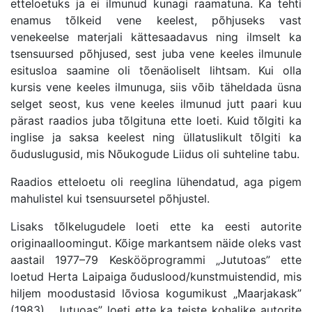
etteloetuks ja ei ilmunud kunagi raamatuna. Ka tehti
enamus tõlkeid vene keelest, põhjuseks vast
venekeelse materjali kättesaadavus ning ilmselt ka
tsensuursed põhjused, sest juba vene keeles ilmunule
esitusloa saamine oli tõenäoliselt lihtsam. Kui olla
kursis vene keeles ilmunuga, siis võib täheldada üsna
selget seost, kus vene keeles ilmunud jutt paari kuu
pärast raadios juba tõlgituna ette loeti. Kuid tõlgiti ka
inglise ja saksa keelest ning üllatuslikult tõlgiti ka
õuduslugusid, mis Nõukogude Liidus oli suhteline tabu.
Raadios etteloetu oli reeglina lühendatud, aga pigem
mahulistel kui tsensuursetel põhjustel.
Lisaks tõlkelugudele loeti ette ka eesti autorite
originaalloomingut. Kõige markantsem näide oleks vast
aastail 1977–79 Keskööprogrammi „Jututoas” ette
loetud Herta Laipaiga õuduslood/kunstmuistendid, mis
hiljem moodustasid lõviosa kogumikust „Maarjakask”
(1983). „Jutuoas” loeti ette ka teiste kohalike autorite