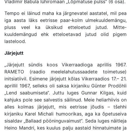
Vladimír Babula lühiromaan „Lõpmatuse pulss” (6 osa).
Tempo ei läinud maha ka järgnevatel aastatel, mil pea
iga aasta läks eetrisse paar-kolm ulmekuuldemängu,
pluss veel ka üksikud etteloetud jutud. Mitte-
kuuldemängud ehk etteloetavad jutud olid pigem
lastelood.
Järjejutt
„Järjejutt sündis koos Vikerraadioga aprillis 1967.
RAMETO (raadio meelelahutussaadete toimetuse)
initsiatiivil. Esimene järjejutt kõlas Vikerraadios 17.– 21.
aprillil 1967, selleks oli saksa kirjaniku Günter Prodöhli
„Lend saabumiseta“. Juttu luges Gunnar Kilgas, kuid
kahjuks pole see salvestis säilinud. Meie heliarhiivis on
alles kolmas järjejutt, mis eetrisse jõudis – tšehhi
kirjaniku Karel Michali humoorikas, aga ka õpetuseiva
sisaldav „Ballaad pööninguvaimust“. Seda luges näitleja
Heino Mandri, kes kuulus palju aastaid hinnatuimate ja