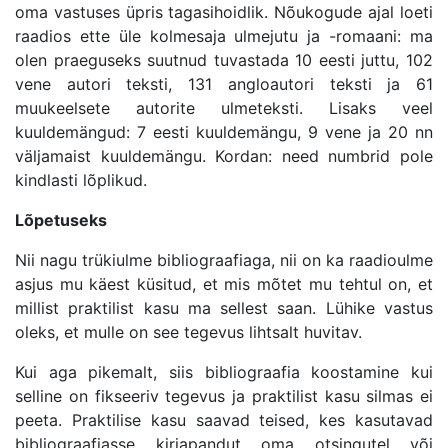
oma vastuses üpris tagasihoidlik. Nõukogude ajal loeti
raadios ette üle kolmesaja ulmejutu ja -romaani: ma
olen praeguseks suutnud tuvastada 10 eesti juttu, 102
vene autori teksti, 131 angloautori teksti ja 61
muukeelsete autorite ulmeteksti. Lisaks veel
kuuldemängud: 7 eesti kuuldemängu, 9 vene ja 20 nn
väljamaist kuuldemängu. Kordan: need numbrid pole
kindlasti lõplikud.
Lõpetuseks
Nii nagu trükiulme bibliograafiaga, nii on ka raadioulme
asjus mu käest küsitud, et mis mõtet mu tehtul on, et
millist praktilist kasu ma sellest saan. Lühike vastus
oleks, et mulle on see tegevus lihtsalt huvitav.
Kui aga pikemalt, siis bibliograafia koostamine kui
selline on fikseeriv tegevus ja praktilist kasu silmas ei
peeta. Praktilise kasu saavad teised, kes kasutavad
bibliograafiasse kirjapandut oma otsingutel või