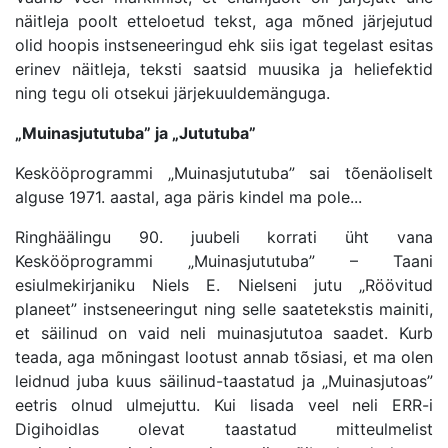
näitleja poolt etteloetud tekst, aga mõned järjejutud
olid hoopis instseneeringud ehk siis igat tegelast esitas
erinev näitleja, teksti saatsid muusika ja heliefektid
ning tegu oli otsekui järjekuuldemänguga.
„Muinasjututuba” ja „Jututuba”
Keskööprogrammi „Muinasjututuba” sai tõenäoliselt
alguse 1971. aastal, aga päris kindel ma pole...
Ringhäälingu 90. juubeli korrati üht vana
Keskööprogrammi „Muinasjututuba” – Taani
esiulmekirjaniku Niels E. Nielseni jutu „Röövitud
planeet” instseneeringut ning selle saatetekstis mainiti,
et säilinud on vaid neli muinasjututoa saadet. Kurb
teada, aga mõningast lootust annab tõsiasi, et ma olen
leidnud juba kuus säilinud-taastatud ja „Muinasjutoas”
eetris olnud ulmejuttu. Kui lisada veel neli ERR-i
Digihoidlas olevat taastatud mitteulmelist