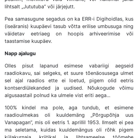
lihtsalt „Jututuba” või järjejutt.
Pea samasugune segadus on ka ERR-i Digihoidlas, kus
(iseäranis) kuupäevi tasub võtta erilise umbusuga ning
väidetav eetriaeg on hoopis arhiveerimise või
taastamise kuupäev.
Napp ajalugu
Olles pisut lapanud esimese vabariigi aegseid
raadiokavu, sai selgeks, et suure tõenäosusega ulmet
sel ajal raadios ette ei loetud, pigem olid eetris
kontserdiülekanded ja uudised. Nõukogude võimu
algusaastail polnud ka ulmele vist eriti aega...
100% kindel ma pole, aga tundub, et esimene
raadioulmekas oli kuuldemäng „Põrgupõhja uus
Vanapagan”, mis oli eetris 1. aprillil 1953. Ilmselt ei pea
ma seletama, kuidas kuuldemängus oli rõhk pigem
külakurnaja kriitikal ja lihtsameelse töömehe