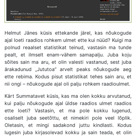
Helmut Jänes küsis ettekande järel, kas nõukogude
ajal loeti raadios rohkem ulmet ette kui nüüd? Kuigi ma
polnud reaalset statistikat teinud, vastasin ma tunde
pealt, et ilmselt enam-vähem samapalju. Juba koju
sõites sain ma aru, et olin valesti vastanud, sest juba
ärakadunud „Jututoa” arvelt peaks nõukogude aeg
ette rebima. Kodus pisut statistikat tehes sain aru, et
nii ongi – nõukogude ajal oli palju rohkem raadioulmet.
Kärt Summatavet küsis, kas ma olen kokku arvutanud,
kui palju nõukogude ajal üldse raadios ulmet raadios
ette loeti? Vastasin, et ma pole kokku lugenud,
osaliselt juba seetõttu, et nimekiri pole veel lõplik.
Oletasin, et mingi sadakond juttu kindlasti. Kodus
lugesin juba kirjasolevad kokku ja sain teada, et olin