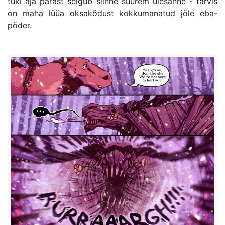
tüki aja pärast selgub siinne suurem ülesanne - tarvis
on maha lüüa oksakõdust kokkumanatud jõle eba-
põder.