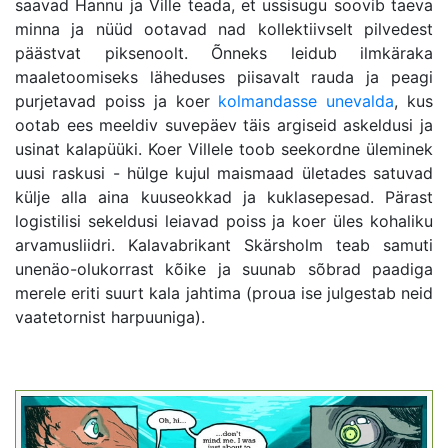
saavad Hannu ja Ville teada, et ussisugu soovib taeva
minna ja nüüd ootavad nad kollektiivselt pilvedest
päästvat piksenoolt. Õnneks leidub ilmkäraka
maaletoomiseks läheduses piisavalt rauda ja peagi
purjetavad poiss ja koer
kolmandasse unevalda
, kus
ootab ees meeldiv suvepäev täis argiseid askeldusi ja
usinat kalapüüki. Koer Villele toob seekordne üleminek
uusi raskusi - hülge kujul maismaad ületades satuvad
külje alla aina kuuseokkad ja kuklasepesad. Pärast
logistilisi sekeldusi leiavad poiss ja koer üles kohaliku
arvamusliidri. Kalavabrikant Skärsholm teab samuti
unenäo-olukorrast kõike ja suunab sõbrad paadiga
merele eriti suurt kala jahtima (proua ise julgestab neid
vaatetornist harpuuniga).