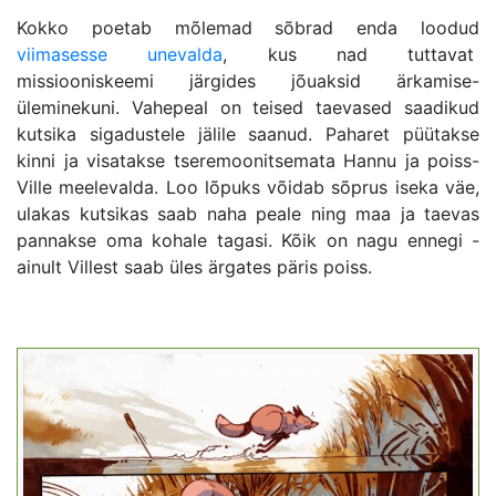
Kokko poetab mõlemad sõbrad enda loodud
viimasesse unevalda
, kus nad tuttavat
missiooniskeemi järgides jõuaksid ärkamise-
üleminekuni. Vahepeal on teised taevased saadikud
kutsika sigadustele jälile saanud. Paharet püütakse
kinni ja visatakse tseremoonitsemata Hannu ja poiss-
Ville meelevalda. Loo lõpuks võidab sõprus iseka väe,
ulakas kutsikas saab naha peale ning maa ja taevas
pannakse oma kohale tagasi. Kõik on nagu ennegi -
ainult Villest saab üles ärgates päris poiss.