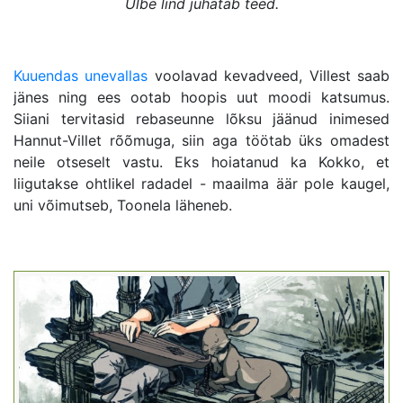
Ülbe lind juhatab teed.
Kuuendas unevallas
voolavad kevadveed, Villest saab
jänes ning ees ootab hoopis uut moodi katsumus.
Siiani tervitasid rebaseunne lõksu jäänud inimesed
Hannut-Villet rõõmuga, siin aga töötab üks omadest
neile otseselt vastu. Eks hoiatanud ka Kokko, et
liigutakse ohtlikel radadel - maailma äär pole kaugel,
uni võimutseb, Toonela läheneb.