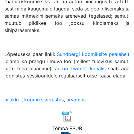
“harjutuskoomiksiks”. Ju on autori hinnangus tera tõtt,
sest mida kaugemale lugeda, seda selgepiirilisemaks ja
samas mitmekihilisemaks arenevad tegelased; samuti
muutub pildikeel loo jooksul kindlamaks ja
sihipärasemaks.
Lõpetuseks paar linki:
Sundbergi koomiksite pealehelt
leiame ka praegu ilmuva loo (millest tulevikus samuti
juttu teha plaanime);
autori Twitch'i kanalis
saab aga
joonistus-sessioonidele regulaarselt otse kaasa elada.
artikkel
,
koomiksiarvustus
,
arvamus
Tõmba EPUB