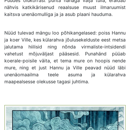
Püüdes olukorrast puhta nahaga välja tulla, eraldab
nähvis katkikärisenud reaalsuse muust ilmaruumist
kaitsva unenäomulliga ja ja asub plaani hauduma.
Nüüd tulevad mängu loo põhikangelased: poiss Hannu
ja koer Ville, kes külarahva jõulusekelduste eest metsa
jalutama hiilisid ning nõnda virmaliste-intsidendi
vahetust mõjuväljast pääsesid. Punahänd püüab
koerale-poisile väita, et tema mure on hoopis nende
mure, ning et just Hannu ja Ville peavad nüüd läbi
unenäomaailma teele asuma ja külarahva
maapealsesse olekusse tagasi juhtima.