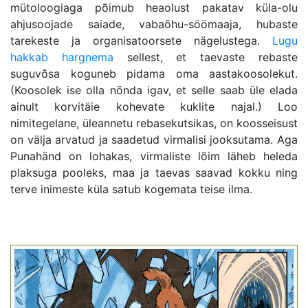
mütoloogiaga põimub heaolust pakatav küla-olu
ahjusoojade saiade, vabaõhu-söömaaja, hubaste
tarekeste ja organisatoorsete nägelustega.
Lugu
hakkab hargnema
sellest, et taevaste rebaste
suguvõsa koguneb pidama oma aastakoosolekut.
(Koosolek ise olla nõnda igav, et selle saab üle elada
ainult korvitäie kohevate kuklite najal.) Loo
nimitegelane, üleannetu rebasekutsikas, on koosseisust
on välja arvatud ja saadetud virmalisi jooksutama. Aga
Punahänd on lohakas, virmaliste lõim läheb heleda
plaksuga pooleks, maa ja taevas saavad kokku ning
terve inimeste küla satub kogemata teise ilma.