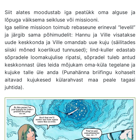
Siit alates moodustab iga peatükk oma alguse ja
lõpuga väiksema seikluse või missiooni.
Iga selline missioon toimub rebaseune erineval “levelil”
ja järgib sama põhimudelit: Hannu ja Ville visatakse
uude keskkonda ja Ville omandab uue kuju (säilitades
siiski mõned koerlikud tunnused); lind-kuller edastab
sõpradele loomakujulise ripatsi, sõpradel tuleb antud
keskkonnast üles leida mõjukam oma-küla tegelane ja
kujuke talle üle anda (Punahänna briifingu kohaselt
aitavad kujukesed külarahvast maa peale tagasi
juhtida).