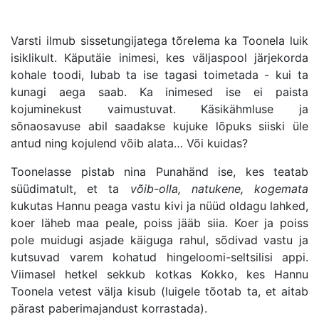
Varsti ilmub sissetungijatega tõrelema ka Toonela luik
isiklikult. Käputäie inimesi, kes väljaspool järjekorda
kohale toodi, lubab ta ise tagasi toimetada - kui ta
kunagi aega saab. Ka inimesed ise ei paista
kojuminekust vaimustuvat. Käsikähmluse ja
sõnaosavuse abil saadakse kujuke lõpuks siiski üle
antud ning kojulend võib alata… Või kuidas?
Toonelasse pistab nina Punahänd ise, kes teatab
süüdimatult, et ta
võib-olla, natukene, kogemata
kukutas Hannu peaga vastu kivi ja nüüd oldagu lahked,
koer läheb maa peale, poiss jääb siia. Koer ja poiss
pole muidugi asjade käiguga rahul, sõdivad vastu ja
kutsuvad varem kohatud hingeloomi-seltsilisi appi.
Viimasel hetkel sekkub kotkas Kokko, kes Hannu
Toonela vetest välja kisub (luigele tõotab ta, et aitab
pärast paberimajandust korrastada).