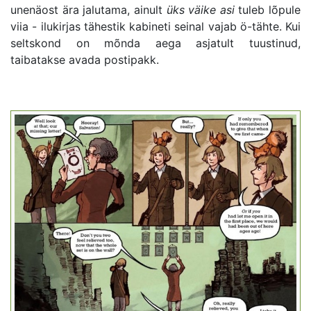
unenäost ära jalutama, ainult
üks väike asi
tuleb lõpule
viia - ilukirjas tähestik kabineti seinal vajab ö-tähte. Kui
seltskond on mõnda aega asjatult tuustinud,
taibatakse avada postipakk.