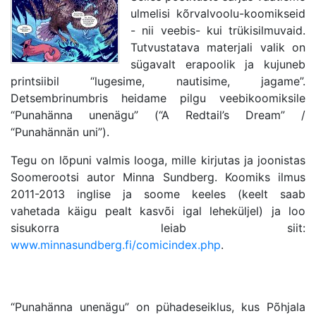
ulmelisi kõrvalvoolu-koomikseid
- nii veebis- kui trükisilmuvaid.
Tutvustatava materjali valik on
sügavalt erapoolik ja kujuneb
printsiibil “lugesime, nautisime, jagame”.
Detsembrinumbris heidame pilgu veebikoomiksile
“Punahänna unenägu” (“A Redtail’s Dream” /
“Punahännän uni”).
Tegu on lõpuni valmis looga, mille kirjutas ja joonistas
Soomerootsi autor Minna Sundberg. Koomiks ilmus
2011-2013 inglise ja soome keeles (keelt saab
vahetada käigu pealt kasvõi igal leheküljel) ja loo
sisukorra leiab siit:
www.minnasundberg.fi/comicindex.php
.
“Punahänna unenägu” on pühadeseiklus, kus Põhjala