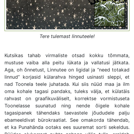
Tere tulemast linnuteele!
Kutsikas tahab virmaliste otsad kokku tõmmata,
mustuse vaiba alla peitu lükata ja vallatusi jätkata.
Aga, oh õnnetust, Linnutee on ligidal ja “need totakad
linnud” korjasid külarahva hinged usinasti sleppi, et
nad Toonela teele juhatada. Kui siis nüüd maa ja ilm
oma kohale tagasi pandaks, tuleks välja, et külatäis
rahvast on graafikuväliselt, korrektse vormistuseta
Toonelasse suunatud ning nende õigele kohale
tagasipanek tähendaks taevastele jõududele palju
ebameeldivat bürokraatiat. See omakorda tähendab,
et ka Punahända ootaks ees suuremat sorti sekeldus.