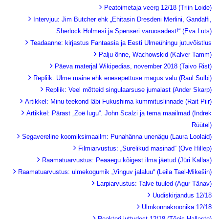
Peatoimetaja veerg 12/18 (Triin Loide)
Intervjuu: Jim Butcher ehk „Ehitasin Dresdeni Merlini, Gandalfi,
Sherlock Holmesi ja Spenseri varuosadest!“ (Eva Luts)
Teadaanne: kirjastus Fantaasia ja Eesti Ulmeühingu jutuvõistlus
Palju õnne, Wachowskid (Kalver Tamm)
Päeva materjal Wikipedias, november 2018 (Taivo Rist)
Repliik: Ulme maine ehk enesepettuse magus valu (Raul Sulbi)
Repliik: Veel mõtteid singulaarsuse jumalast (Ander Skarp)
Artikkel: Minu teekond läbi Fukushima kummituslinnade (Rait Piir)
Artikkel: Pärast „Zoë lugu“. John Scalzi ja tema maailmad (Indrek
Rüütel)
Segavereline koomiksimaailm: Punahänna unenägu (Laura Loolaid)
Filmiarvustus: „Surelikud masinad“ (Ove Hillep)
Raamatuarvustus: Peaaegu kõigest ilma jäetud (Jüri Kallas)
Raamatuarvustus: ulmekogumik „Vinguv jalaluu“ (Leila Tael-Mikešin)
Larpiarvustus: Talve tuuled (Agur Tänav)
Uudiskirjandus 12/18
Ulmkonnakroonika 12/18
Reaktori juttudest 12/18 (Tõnis Hallaste)