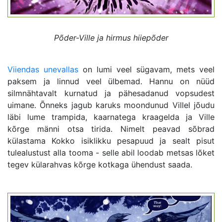
Põder-Ville ja hirmus hiiepõder
Viiendas unevallas
on lumi veel sügavam, mets veel
paksem ja linnud veel ülbemad. Hannu on nüüd
silmnähtavalt kurnatud ja pähesadanud vopsudest
uimane. Õnneks jagub karuks moondunud Villel jõudu
läbi lume trampida, kaarnatega kraagelda ja Ville
kõrge männi otsa tirida. Nimelt peavad sõbrad
külastama Kokko isiklikku pesapuud ja sealt pisut
tulealustust alla tooma - selle abil loodab metsas lõket
tegev külarahvas kõrge kotkaga ühendust saada.