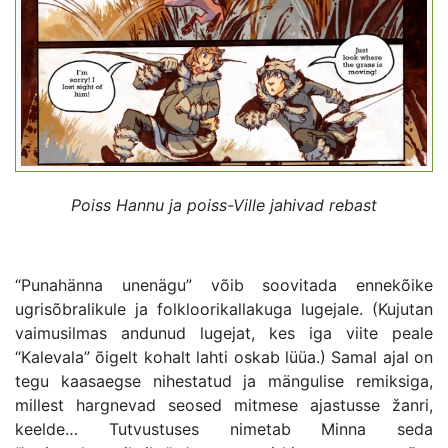
Poiss Hannu ja poiss-Ville jahivad rebast
“Punahänna unenägu” võib soovitada ennekõike
ugrisõbralikule ja folkloorikallakuga lugejale. (Kujutan
vaimusilmas andunud lugejat, kes iga viite peale
“Kalevala” õigelt kohalt lahti oskab lüüa.) Samal ajal on
tegu kaasaegse nihestatud ja mängulise remiksiga,
millest hargnevad seosed mitmese ajastusse žanri,
keelde… Tutvustuses nimetab Minna seda