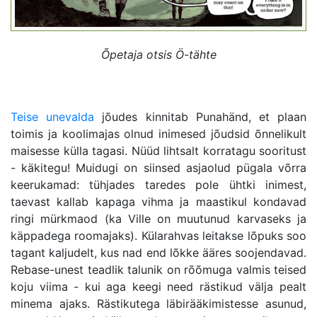
Õpetaja otsis Ö-tähte
Teise unevalda
jõudes kinnitab Punahänd, et plaan
toimis ja koolimajas olnud inimesed jõudsid õnnelikult
maisesse külla tagasi. Nüüd lihtsalt korratagu sooritust
- käkitegu! Muidugi on siinsed asjaolud pügala võrra
keerukamad: tühjades taredes pole ühtki inimest,
taevast kallab kapaga vihma ja maastikul kondavad
ringi mürkmaod (ka Ville on muutunud karvaseks ja
käppadega roomajaks). Külarahvas leitakse lõpuks soo
tagant kaljudelt, kus nad end lõkke ääres soojendavad.
Rebase-unest teadlik talunik on rõõmuga valmis teised
koju viima - kui aga keegi need rästikud välja pealt
minema ajaks. Rästikutega läbirääkimistesse asunud,