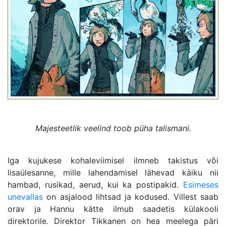
Majesteetlik veelind toob püha talismani.
Iga kujukese kohaleviimisel ilmneb takistus või
lisaülesanne, mille lahendamisel lähevad käiku nii
hambad, rusikad, aerud, kui ka postipakid.
Esimeses
unevallas
on asjalood lihtsad ja kodused. Villest saab
orav ja Hannu kätte ilmub saadetis külakooli
direktorile. Direktor Tikkanen on hea meelega päri