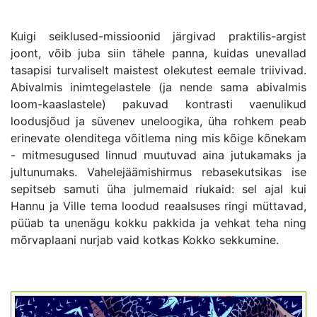
Kuigi seiklused-missioonid järgivad praktilis-argist
joont, võib juba siin tähele panna, kuidas unevallad
tasapisi turvaliselt maistest olekutest eemale triivivad.
Abivalmis inimtegelastele (ja nende sama abivalmis
loom-kaaslastele) pakuvad kontrasti vaenulikud
loodusjõud ja süvenev uneloogika, üha rohkem peab
erinevate olenditega võitlema ning mis kõige kõnekam
- mitmesugused linnud muutuvad aina jutukamaks ja
jultunumaks. Vahelejäämishirmus rebasekutsikas ise
sepitseb samuti üha julmemaid riukaid: sel ajal kui
Hannu ja Ville tema loodud reaalsuses ringi müttavad,
püüab ta unenägu kokku pakkida ja vehkat teha ning
mõrvaplaani nurjab vaid kotkas Kokko sekkumine.