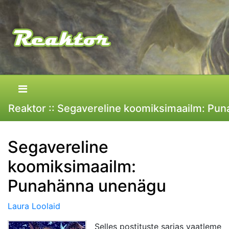
Reaktor :: Segavereline koomiksimaailm: Pu
Segavereline
koomiksimaailm:
Punahänna unenägu
Laura Loolaid
Selles postituste sarjas vaatleme