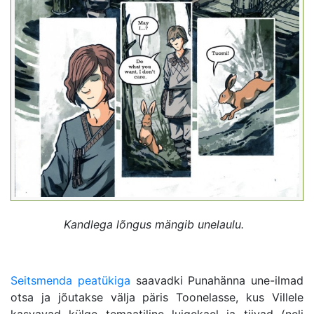
Kandlega lõngus mängib unelaulu.
Seitsmenda peatükiga
saavadki Punahänna une-ilmad
otsa ja jõutakse välja päris Toonelasse, kus Villele
kasvavad külge temaatiline luigekael ja tiivad (neli