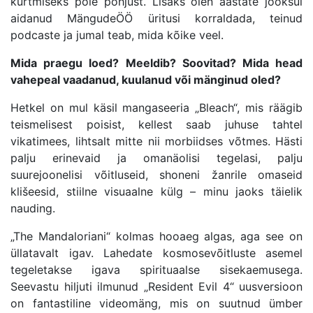
kurtmiseks pole põhjust. Lisaks olen aastate jooksul
aidanud MängudeÖÖ üritusi korraldada, teinud
podcaste ja jumal teab, mida kõike veel.
Mida praegu loed? Meeldib? Soovitad? Mida head
vahepeal vaadanud, kuulanud või mänginud oled?
Hetkel on mul käsil mangaseeria „Bleach“, mis räägib
teismelisest poisist, kellest saab juhuse tahtel
vikatimees, lihtsalt mitte nii morbiidses võtmes. Hästi
palju erinevaid ja omanäolisi tegelasi, palju
suurejoonelisi võitluseid, shoneni žanrile omaseid
klišeesid, stiilne visuaalne külg – minu jaoks täielik
nauding.
„The Mandaloriani“ kolmas hooaeg algas, aga see on
üllatavalt igav. Lahedate kosmosevõitluste asemel
tegeletakse igava spirituaalse sisekaemusega.
Seevastu hiljuti ilmunud „Resident Evil 4“ uusversioon
on fantastiline videomäng, mis on suutnud ümber