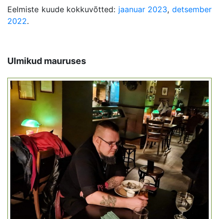
Eelmiste kuude kokkuvõtted:
jaanuar 2023
,
detsember
2022
.
Ulmikud mauruses