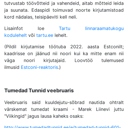
tutvustab töövõtteid ja vahendeid, aitab mõtteid leida
ja suunata. Edaspidi toimuvad noorte kirjutamistoad
kord nädalas, teisipäeviti kell neli.
Lisainfot loe
Tartu linnaraamatukogu
kodulehelt
või
tartu.ee
lehelt.
(Pildil kirjutamise töötuba 2022. aasta Estconilt;
kaadrisse on jäänud nii noori kui ka mitte enam nii
väga noori kirjutajaid. Loovtöö tulemused
ilmusid
Estconi-reaktoris
.)
Tumedad Tunnid veebruaris
Veebruaris said kuuldejutu-sõbrad nautida ohtralt
värskemat tumedat kraami - Marek Liinevi juttu
"Viikingid" jagus lausa kaheks osaks:
http://www.tumedadtunnid.ee/e/tumedad-tunnid-601-