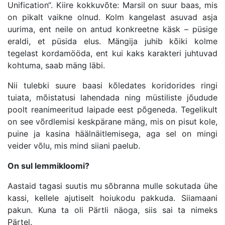
Unification“. Kiire kokkuvõte: Marsil on suur baas, mis
on pikalt vaikne olnud. Kolm kangelast asuvad asja
uurima, ent neile on antud konkreetne käsk – püsige
eraldi, et püsida elus. Mängija juhib kõiki kolme
tegelast kordamööda, ent kui kaks karakteri juhtuvad
kohtuma, saab mäng läbi.
Nii tulebki suure baasi kõledates koridorides ringi
tuiata, mõistatusi lahendada ning müstiliste jõudude
poolt reanimeeritud laipade eest põgeneda. Tegelikult
on see võrdlemisi keskpärane mäng, mis on pisut kole,
puine ja kasina häälnäitlemisega, aga sel on mingi
veider võlu, mis mind siiani paelub.
On sul lemmikloomi?
Aastaid tagasi suutis mu sõbranna mulle sokutada ühe
kassi, kellele ajutiselt hoiukodu pakkuda. Siiamaani
pakun. Kuna ta oli Pärtli näoga, siis sai ta nimeks
Pärtel.