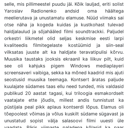
selle, mis pillimeestel puudu jäi. Kõik lauljad, eriti solist
Yaroslav Radionenko andsid oma häältega
meelierutava ja unustamatu elamuse. Nüüd viimaks sai
otse näha ja kogeda kuidas ja kustkohast tulevad
haldjalaulud ja sõjahääled filmi soundtrackki. Paljudel
orkestri liikmetel olid seljas keskmise eesti larpi
kvaliteedis filmitegelaste kostüümid ja siin-seal
vilksatas juuste alt ka haldjate teravatipulisi kõrvu.
Muusika taustaks jooksis ekraanil ka liikuv pilt, kuid
see oli kahjuks pigem Windows mediaplayeri
screensaveri vaibiga, sekka ka mõned kaadrid mis ajuti
seostusid muusika teemaga. Kontsert äratas paljude
kuulajate südames taas ellu need tunded, mis valdasid
publikud 20 aastat tagasi, kui triloogia esmakordselt
vaatajate ette jõudis, millest andis tunnistust ka
püstijala peal pikk aplaus kontserdi lõpus. Elamus oli
tõepoolest võimas ja võlus kuskilt südame sügavast ja
unustatud sopist välja salasoovi filmi uuesti üle
vaadata. Päris viimaste paladena kõlasid ka paar