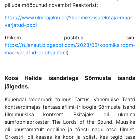
piiluda möödunud novembri Reaktorist:
https://www.ulmeajakiri.ee/?koomiks-isutekitaja-maa-
varjatud-pool
(Pikem postitus siin:
https://rujanaut.blogspot.com/2023/03/koomiksiroom-
maa-varjatud-pool-ja.html
)
Koos Helide isandatega Sõrmuste isanda
jälgedes.
Kuuendal veebruaril toimus Tartus, Vanemuise Teatri
kontserdimajas fantaasiafilmi-triloogia Sõrmuste Isand
filmimuusika kontsert. Esitajaks oli ukraina
sümfooniaorkester The Lords of the Sound. Muusika
oli unustamatult eepiline ja tõesti nagu otse filmist.
Orkestril oli kaasas ka koor ja solist, kes tegid tasa