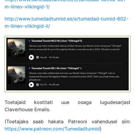
m-liinev-viikingid-1/
http://www.tumedadtunnid.ee/e/tumedad-tunnid-602-
m-liinev-viikingid-ii/
Toetajaid kostitati uue osaga lugudesarjast
Claverhouse Emails.
(Toetajaks saab hakata Patreoni vahendusel siin:
https://www.patreon.com/Tumedadtunnid
)