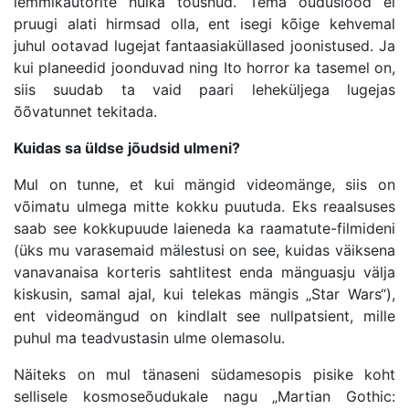
lemmikautorite hulka tõusnud. Tema õuduslood ei
pruugi alati hirmsad olla, ent isegi kõige kehvemal
juhul ootavad lugejat fantaasiaküllased joonistused. Ja
kui planeedid joonduvad ning Ito horror ka tasemel on,
siis suudab ta vaid paari leheküljega lugejas
õõvatunnet tekitada.
Kuidas sa üldse jõudsid ulmeni?
Mul on tunne, et kui mängid videomänge, siis on
võimatu ulmega mitte kokku puutuda. Eks reaalsuses
saab see kokkupuude laieneda ka raamatute-filmideni
(üks mu varasemaid mälestusi on see, kuidas väiksena
vanavanaisa korteris sahtlitest enda mänguasju välja
kiskusin, samal ajal, kui telekas mängis „Star Wars“),
ent videomängud on kindlalt see nullpatsient, mille
puhul ma teadvustasin ulme olemasolu.
Näiteks on mul tänaseni südamesopis pisike koht
sellisele kosmoseõudukale nagu „Martian Gothic: