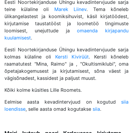
Eesti Noortekirjanduse Ühingu kevadintervjuude sarja
teine külaline oli
Marek Liinev
. Tema kõneleb
ülikangelastest ja koomiksihuvist, käsil kirjatöödest,
kirjutamise taustatööst ja loometöö tingimuste
loomisest, unejuttude ja
omaenda kirjapandu
kuulamisest
.
Eesti Noortekirjanduse Ühingu kevadintervjuude sarja
kolmas külaline oli
Kersti Kivirüüt
. Kersti kõneleb
raamatutest "Mina, Raimo" ja , "Okultismiklubi", oma
õpetajakogemusest ja kirjutamisest, sõna väest ja
vägisõnadest, kassidest ja paljust muust.
Kõiki kolme küsitles Lille Roomets.
Eelmise aasta kevadintervjuud on kogutud
siia
loendisse
, selle aasta omad kogutakse
siia
.