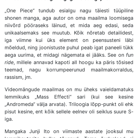
„One Piece“ tundub esialgu nagu täiesti tüüpiline
shonen manga, aga autor on oma maailma loomisega
niivõrd pööraseks läinud, et mida aeg edasi, seda
unikaalsemaks see muutub. Kõik nõretab detailidest,
iga viimne kui üks element on peensusteni läbi
mõeldud, ning joonistuste puhul peab igat paneeli tükk
aega uurima, et midagi nägemata ei jääks. See on
fun
ride
, millele annavad kapoti all hoogu ka päris tõsised
teemad, nagu korrumpeerunud maailmakorraldus,
rassism, jm.
Videomängude maailmas on mu üheks vaieldamatuks
lemmikuks „Mass Effecti“ sari (kui see kesine
„Andromeda“ välja arvata). Triloogia lõpp-punkt oli ehk
pisut kesine, ent kõik sellele eelnev oli seiklus suure S-
iga.
Mangaka Junji Ito on viimaste aastate jooksul mu