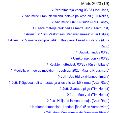
Märts 2023 (19)
Peatoimetaja veerg 03/23 (Joel Jans)
Arvustus: Eranuhk Viljandi palava päikese all (Jüri Kallas)
Arvustus: Erik Kivisüda (Agur Tänav)
Päeva materjal Wikipedias märts 2023 (Taivo Rist)
Arvustus: Siim Veskimees „Vanavanamees” (Elar Haljas)
Arvustus: Viimane vahipost ehk milles pääsukesed süüdi on? (Artur
Räpp)
Uudiskirjandus 03/23
Ulmkonnakroonika 03/23
Reaktori juttudest: 03/23 (Tõnis Hallaste)
Meeldib, ei meeldi, meeldib … veebruar 2023 (Maarja Kruusmets)
Jutt: Uus tüdruk (Hannes Ilmjärv)
Jutt: Kõigepealt oli armastus ja alles siis tuli kõik muu (Artur Räpp)
Jutt: Saatuse pilge (Tim Hornet)
Jutt: Maa veri (Tim Hornet)
Jutt: Hüljatud inimeste maja (Artur Räpp)
Katkend romaanist: „Londoni jõed“ (Ben Aaronovitch)
Tõlkejutt: Kummitusmaja (Ambrose Bierce)