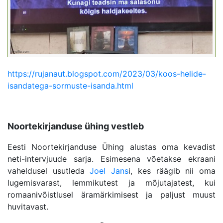
https://rujanaut.blogspot.com/2023/03/koos-helide-
isandatega-sormuste-isanda.html
Noortekirjanduse ühing vestleb
Eesti Noortekirjanduse Ühing alustas oma kevadist
neti-intervjuude sarja. Esimesena võetakse ekraani
vaheldusel usutleda
Joel Jans
i, kes räägib nii oma
lugemisvarast, lemmikutest ja mõjutajatest, kui
romaanivõistlusel äramärkimisest ja paljust muust
huvitavast.