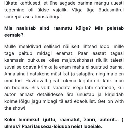
lükata kahtlused, et ühe aegade parima mängu uuesti
tegemine oli üldse vajalik. Väga äge õudusmärul
suurepärase atmosfääriga.
Mis naelutab sind raamatu külge? Mis peletab
eemale?
Mulle meeldivad sellised näiliselt lihtsad lood, mille
taga peitub midagi enamat. Paar aastat tagasi
kahmasin puhkusel olles majutuskohast riiulilt täiesti
suvalise odava krimka ja enam maha ei suutnud panna.
Anna ainult natukene müstikat ja salapära ning ma olen
müüdud. Huvitavalt peab olema kirjutatud, kõik muu
on boonus. Siis võib vaadata isegi läbi sõrmede, kui
autor ennast detailidesse ära unustab ja kirjeldab
kolme lõigu jagu midagi täiesti ebaolulist. Get on with
the show!
Kolm lemmikut (juttu, raamatut, žanri, autorit... )
ulmes? Paari lausega-lõiguga neist lugejale.