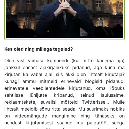
Kes oled ning millega tegeled?
Olen vist viimase kümnendi (kui mitte kauema aja)
jooksul ennast ajakirjanikuks pidanud, aga kuna ma
kirjutan ka vabal ajal, siis äkki olen lihtsalt kirjutaja?
Kunagi ammu mitmeid erinevaid blogisid pidanud,
erinevatele veebilehtedele kirjutanud, oma lõbuks
sahtlisse lühijutte kribanud, teinud laulusalme,
reklaamtekste, suvalisi mõtteid Twitterisse... Mulle
lihtsalt meeldib sõnu ritta seada. Mu suurimaks hobiks
on videomängude mängimine ning tänaseks on
nendest kirjutamisest saanud mu palgatöö, seega