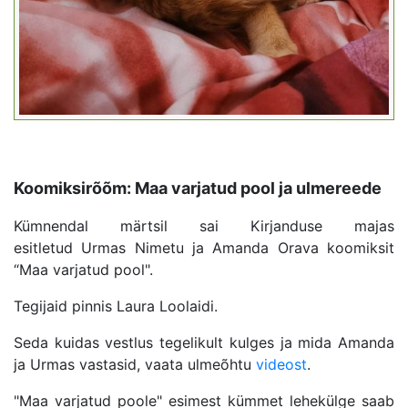
Koomiksirõõm: Maa varjatud pool ja ulmereede
Kümnendal märtsil sai Kirjanduse majas
esitletud Urmas Nimetu ja Amanda Orava koomiksit
“Maa varjatud pool".
Tegijaid pinnis Laura Loolaidi.
Seda kuidas vestlus tegelikult kulges ja mida Amanda
ja Urmas vastasid, vaata ulmeõhtu
videost
.
"Maa varjatud poole" esimest kümmet lehekülge saab