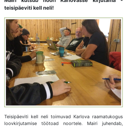
Mairi kutsub noori Karlovasse kirjutama -
teisipäeviti kell neli!
Teisipäeviti kell neli toimuvad Karlova raamatukogus
loovkirjutamise töötoad noortele. Mairi juhendab,