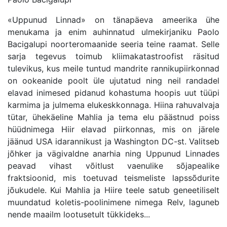
«Uppunud Linnad» on tänapäeva ameerika ühe
menukama ja enim auhinnatud ulmekirjaniku Paolo
Bacigalupi noorteromaanide seeria teine raamat. Selle
sarja tegevus toimub kliimakatastroofist räsitud
tulevikus, kus meile tuntud mandrite rannikupiirkonnad
on ookeanide poolt üle ujutatud ning neil randadel
elavad inimesed pidanud kohastuma hoopis uut tüüpi
karmima ja julmema elukeskkonnaga. Hiina rahuvalvaja
tütar, ühekäeline Mahlia ja tema elu päästnud poiss
hüüdnimega Hiir elavad piirkonnas, mis on järele
jäänud USA idarannikust ja Washington DC-st. Valitseb
jõhker ja vägivaldne anarhia ning Uppunud Linnades
peavad vihast võitlust vaenulike sõjapealike
fraktsioonid, mis toetuvad teismeliste lapssõdurite
jõukudele. Kui Mahlia ja Hiire teele satub geneetiliselt
muundatud koletis-poolinimene nimega Relv, laguneb
nende maailm lootusetult tükkideks...