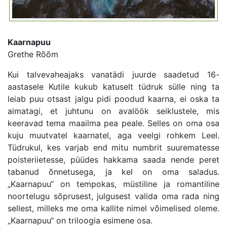
Kaarnapuu
Grethe Rõõm
Kui talvevaheajaks vanatädi juurde saadetud 16-
aastasele Kutile kukub katuselt tüdruk sülle ning ta
leiab puu otsast jalgu pidi poodud kaarna, ei oska ta
aimatagi, et juhtunu on avalöök seiklustele, mis
keeravad tema maailma pea peale. Selles on oma osa
kuju muutvatel kaarnatel, aga veelgi rohkem Leel.
Tüdrukul, kes varjab end mitu numbrit suurematesse
poisteriietesse, püüdes hakkama saada nende peret
tabanud õnnetusega, ja kel on oma saladus.
„Kaarnapuu“ on tempokas, müstiline ja romantiline
noortelugu sõprusest, julgusest valida oma rada ning
sellest, milleks me oma kallite nimel võimelised oleme.
„Kaarnapuu“ on triloogia esimene osa.