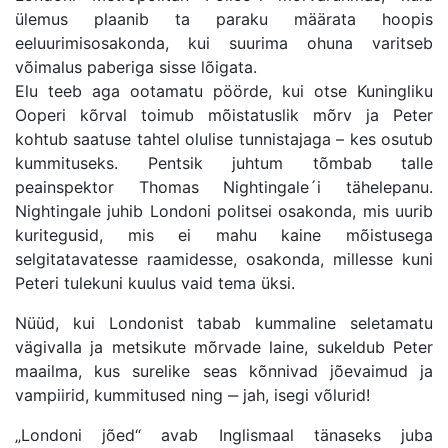
ülemus plaanib ta paraku määrata hoopis
eeluurimisosakonda, kui suurima ohuna varitseb
võimalus paberiga sisse lõigata.
Elu teeb aga ootamatu pöörde, kui otse Kuningliku
Ooperi kõrval toimub mõistatuslik mõrv ja Peter
kohtub saatuse tahtel olulise tunnistajaga – kes osutub
kummituseks. Pentsik juhtum tõmbab talle
peainspektor Thomas Nightingale´i tähelepanu.
Nightingale juhib Londoni politsei osakonda, mis uurib
kuritegusid, mis ei mahu kaine mõistusega
selgitatavatesse raamidesse, osakonda, millesse kuni
Peteri tulekuni kuulus vaid tema üksi.
Nüüd, kui Londonist tabab kummaline seletamatu
vägivalla ja metsikute mõrvade laine, sukeldub Peter
maailma, kus surelike seas kõnnivad jõevaimud ja
vampiirid, kummitused ning ‒ jah, isegi võlurid!
„Londoni jõed“ avab Inglismaal tänaseks juba