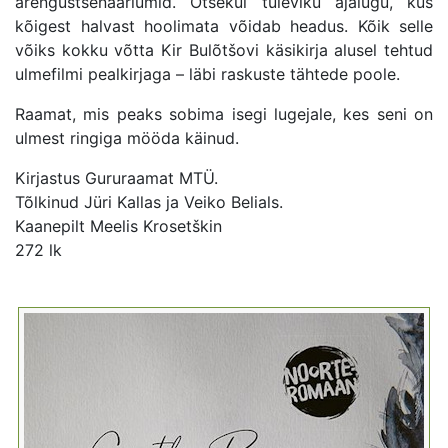
arengustsenaariumid. Otsekui tuleviku ajalugu, kus
kõigest halvast hoolimata võidab headus. Kõik selle
võiks kokku võtta Kir Bulõtšovi käsikirja alusel tehtud
ulmefilmi pealkirjaga – läbi raskuste tähtede poole.
Raamat, mis peaks sobima isegi lugejale, kes seni on
ulmest ringiga mööda käinud.
Kirjastus Gururaamat MTÜ.
Tõlkinud Jüri Kallas ja Veiko Belials.
Kaanepilt Meelis Krosetškin
272 lk