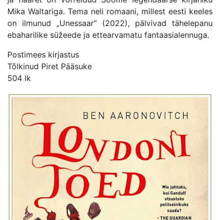
Mika Waltariga. Tema neli romaani, millest eesti keeles
on ilmunud „Unessaar“ (2022), pälvivad tähelepanu
ebaharilike süžeede ja ettearvamatu fantaasialennuga.
Postimees kirjastus
Tõlkinud Piret Pääsuke
504 lk