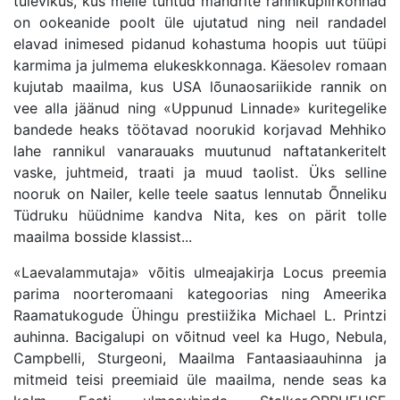
tulevikus, kus meile tuntud mandrite rannikupiirkonnad
on ookeanide poolt üle ujutatud ning neil randadel
elavad inimesed pidanud kohastuma hoopis uut tüüpi
karmima ja julmema elukeskkonnaga. Käesolev romaan
kujutab maailma, kus USA lõunaosariikide rannik on
vee alla jäänud ning «Uppunud Linnade» kuritegelike
bandede heaks töötavad noorukid korjavad Mehhiko
lahe rannikul vanarauaks muutunud naftatankeritelt
vaske, juhtmeid, traati ja muud taolist. Üks selline
nooruk on Nailer, kelle teele saatus lennutab Õnneliku
Tüdruku hüüdnime kandva Nita, kes on pärit tolle
maailma bosside klassist...
«Laevalammutaja» võitis ulmeajakirja Locus preemia
parima noorteromaani kategoorias ning Ameerika
Raamatukogude Ühingu prestiižika Michael L. Printzi
auhinna. Bacigalupi on võitnud veel ka Hugo, Nebula,
Campbelli, Sturgeoni, Maailma Fantaasiaauhinna ja
mitmeid teisi preemiaid üle maailma, nende seas ka