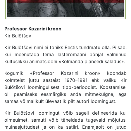
Professor Kozarini kroon
Kir Bulõtšov
Kir Bulõtšovi nimi ei tohiks Eestis tundmatu olla. Piisab,
kui meenutada tema lasteromaani põhjal valminud
kultuslikku animatsiooni «Kolmanda planeedi saladus».
Kogumik «Professor Kozarini kroon» koondab
kolmteist juttu aastaist 1970–1991 ehk valiku Kir
Bulõtšovi loomingulisest tipp-perioodist. Koostamisel
oli peamiseks eesmärgiks anda mitmekülgne, aga
samas võimalikult ülevaatlik pilt autori loomingust.
Kir Bulõtšovi loomingut võib sageli defineerida kui
olmeulmet, samuti võib täheldada tugevaid mõjutusi
muinasjuttudest ja on ka satiiri. Enamjaolt on jutud