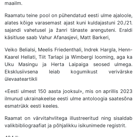
maailm.
Raamatu teine pool on pühendatud eesti ulme ajaloole,
alates kõige varasemast ajast kuni kuldajastuni 20./21.
sajandi vahetusel ja žanri tänaste arenguteni. Eraldi
käsitluse saab Vahur Afanasjevi, Matt Barkeri,
Veiko Belialsi, Meelis Friedenthali, Indrek Hargla, Henn-
Kaarel Hellati, Tiit Tarlapi ja Wimbergi looming, aga ka
Uku Masingu ja Herta Laipaiga seosed ulmega.
Eksklusiivsena leiab kogumikust verivärske
ülevaateartikli
«Eesti ulmest 150 aasta jooksul», mis on aprillis 2023
ilmunud ukrainakeelse eesti ulme antoloogia saatesõna
esmatrükk eesti keeles.
Raamat on värvitahvlitega illustreeritud ning sisaldab
valikbibliograafiat ja põhjalikku isikunimede registrit.