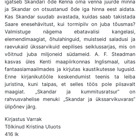
igatseb Skandari õde Kenna oma venna juurde minna
ja Skandar on otsustanud õde iga hinna eest aidata.
Kas Skandar suudab avastada, kuidas saab takistada
Saare enesehävitust, kui tormipilv on juba tõusmas?
Valmistuge nägema ebatavalisi kangelasi,
elemendimaagiat, õhulahinguid, muistseid saladusi ja
raevukaid ükssarvikuid eepilises seiklussarjas, mis on
võitnud juba miljoneid südameid. A. F. Steadman
kasvas üles Kenti maapiirkonnas Inglismaal, uitas
fantaasiamaailmades ja kirjutas kaustikutesse lugusid.
Enne kirjanikutööle keskendumist teenis ta leiba
juristina, kuni taipas, et selles töös pole piisavalt
maagiat. „Skandar ja kummitusratsur” on
rahvusvahelise menuki „Skandar ja ükssarvikuvaras”
ülipõnev järg.
Kirjastus Varrak
Tõlkinud Kristina Uluots
416 lk