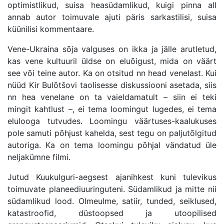
optimistlikud, suisa heasüdamlikud, kuigi pinna all
annab autor toimuvale ajuti päris sarkastilisi, suisa
küünilisi kommentaare.
Vene-Ukraina sõja valguses on ikka ja jälle arutletud,
kas vene kultuuril üldse on eluõigust, mida on väärt
see või teine autor. Ka on otsitud nn head venelast. Kui
nüüd Kir Bulõtšovi taolisesse diskussiooni asetada, siis
nn hea venelane on ta vaieldamatult – siin ei teki
mingit kahtlust –, ei tema loomingut lugedes, ei tema
elulooga tutvudes. Loomingu väärtuses-kaalukuses
pole samuti põhjust kahelda, sest tegu on paljutõlgitud
autoriga. Ka on tema loomingu põhjal vändatud üle
neljakümne filmi.
Jutud Kuukulguri-aegsest ajanihkest kuni tulevikus
toimuvate planeediuuringuteni. Südamlikud ja mitte nii
südamlikud lood. Olmeulme, satiir, tunded, seiklused,
katastroofid, düstoopsed ja utoopilised