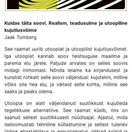
Kuidas täita soovi. Realism, teadusulme ja utoopiline
kujutlusvõime
Jaak Tomberg
See raamat uurib utoopiat ja utoopilist kujutlusvõimet.
Iga utoopiat kannab soov teistsuguse maailma ja
parema elu järele. Paljude arvates on selles soovis
midagi inimomast. Nõnda leiame ka kirjandusest ja
kunstist rohkelt selle soovi väljendusi: kujutelmi, milline
võiks olla hea elu, ja väiteid selle kohta, milline see
saaks ja peaks olema.
Utoopia on alati väljendanud suutlikkust kujutleda
tegelikkuse alternatiive. See raamat küsib, mis on
saanud sellest suutlikkusest nüüdisajal. Ajastul, mida
iseloomustab tehniline küllastumine ja sellest tulenev
üldine ebastabiilsus ja ennustamatus, ohtrad kriisid ja