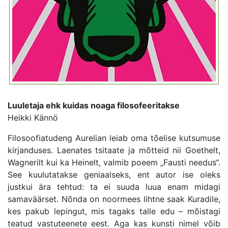
Luuletaja ehk kuidas noaga filosofeeritakse
Heikki Kännö
Filosoofiatudeng Aurelian leiab oma tõelise kutsumuse
kirjanduses. Laenates tsitaate ja mõtteid nii Goethelt,
Wagnerilt kui ka Heinelt, valmib poeem „Fausti needus“.
See kuulutatakse geniaalseks, ent autor ise oleks
justkui ära tehtud: ta ei suuda luua enam midagi
samaväärset. Nõnda on noormees lihtne saak Kuradile,
kes pakub lepingut, mis tagaks talle edu – mõistagi
teatud vastuteenete eest. Aga kas kunsti nimel võib